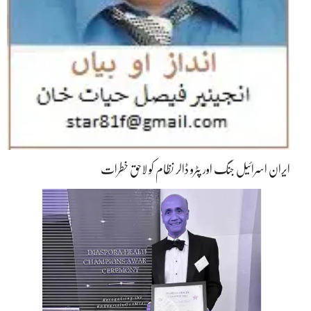
ایران اسرائیل جنگ اور پٹرو ڈالر نظام کو لاحق خطرات