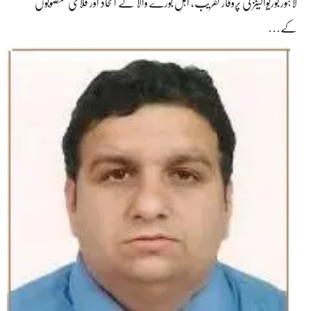
لاہور بوریوالینز کی پروقار تقریب، اہلِ بورے والا کے اتحاد اور فلاحی منصوبوں
کے…