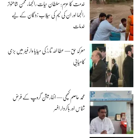
خدمت کا عزم: سلطان حیات رانجھا، محسن شاھنواز
رانجھا اور ان کی ٹیم کی سیلاب زدگان کے لیے
خدمات
معرکۂ حق — عطا اللہ تارڑ کی میڈیا وار فیئر میں بڑی
کامیابی
محمد عاصم کھچی — انفارمیشن گروپ کے فرض
شناس اور باکردار افسر