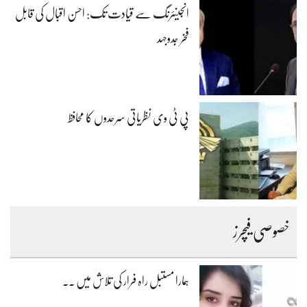
انجینئرنگ سے قیادت تک: احسن اقبال کی قابل
فخر جدوجہد
پی ٹی وی نظریاتی سرحدوں کا محافظ
خصوصی فیچرز
ہمارا مستبل راہ فرار کی تلاش میں ۔۔