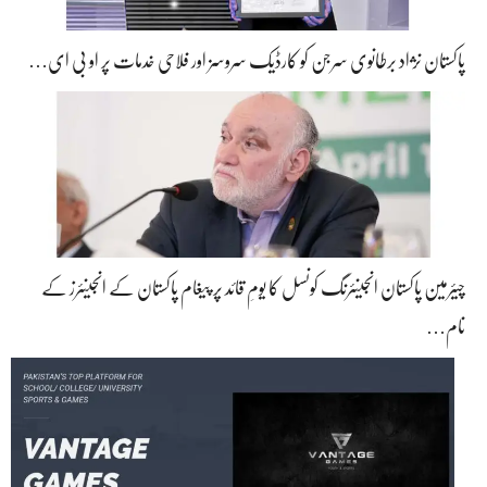
پاکستان نژاد برطانوی سرجن کو کارڈیک سروسز اور فلاحی خدمات پر او بی ای…
چیئرمین پاکستان انجینئرنگ کونسل کا یومِ قائد پر پیغام پاکستان کے انجینئرز کے
نام…