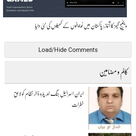
وینٹیج گیمز کا آغاز: پاکستان میں نوجوانوں کے کھیلوں کی نئی دنیا
Load/Hide Comments
کالم و مضامین
ایران اسرائیل جنگ اور پٹرو ڈالر نظام کو لاحق
خطرات