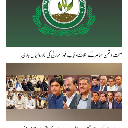
صحت دشمن عناصر کے خلاف پنجاب فوڈ اتھارٹی کی کارروائیاں جاری