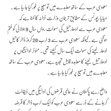
سعودی عرب کے ساتھ معاہدے میں توسیع پر غور کیا جا رہا ہے۔
میڈیا رپورٹس کے مطابق ترجمان وزارت خزانہ کا کہنا ہے کہ
سعودی عرب سے ادھار تیل کی سہولت رواں سال 9 جولائی کو ختم
ہوگئی ہے۔کیونکہ سعودی عرب سے 3 ارب 20 کروڑ ڈالر کا تیل
ادھار لینے کی سہولت ایک سال کیلئے تھی۔ مئوخر ادائیگیوں پر
ادھار تیل لینے کا معاہدہ قابل تجدید ہے، سعودی عرب کے ساتھ
معاہدے میں توسیع پر غور کیا جا رہا ہے۔
واضح رہے پاکستان نے عالمی قرضوں کی ادائیگی میں ڈیفالٹ
کرجانے کے ڈر سے سعودی عرب کو ایک ارب ڈالر کا قرضہ