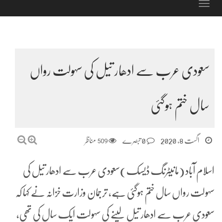
Toggle
navigation
سعودی عرب سے ادھار تیل کی سہولت رواں
سال ختم ہوگئی
اگست 8, 2020
0 تبصرے
509
مناظر
اسلام آباد (مانیٹرنگ ڈیسک)سعودی عرب سے ادھار تیل کی
سہولت رواں سال ختم ہوگئی ہے، ترجمان وزارت خزانہ نے کہا کہ
سعودی عرب سے ادھار تیل لینے کی سہولت ایک سال کی تھی،