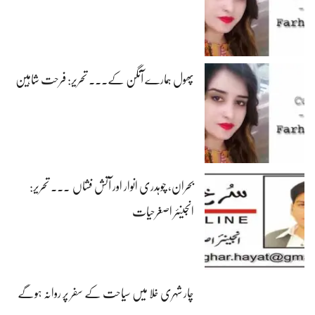
پھول ہمارے آنگن کے۔۔۔ تحریر: فرحت شاہین
بحران، چوہدری انوار اور آتش فشاں ۔۔۔ تحریر:
انجینئر اصغرحیات
چار شہری خلا میں سیاحت کے سفر پر روانہ ہوگے