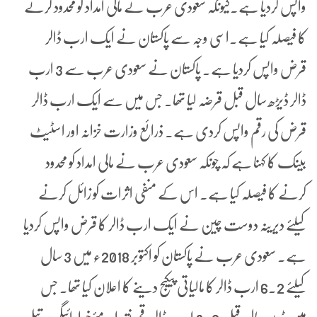
واپس کردیا ہے۔کیونکہ سعودی عرب نے مالی امداد کو محدود کرنے
کا فیصلہ کیا ہے۔اسی وجہ سے پاکستان نے ایک ارب ڈالر
قرض واپس کردیا ہے۔ پاکستان نے سعودی عرب سے 3 ارب
ڈالر ڈیڑھ سال قبل قرضہ لیا تھا۔ جس میں سے ایک ارب ڈالر
قرض کی رقم واپس کردی ہے۔ ذرائع وزارت خزانہ اور اسٹیٹ
بینک کا کہنا ہے کہ چونکہ سعودی عرب نے مالی امداد کو محدود
کرنے کا فیصلہ کیا ہے۔ اس کے منفی اثرات کو زائل کرنے
کیلئے دیرینہ دوست چین نے ایک ارب ڈالر کا قرض واپس کردیا
ہے۔ سعودی عرب نے پاکستان کو اکتوبر 2018ء میں 3 سال
کیلئے 6.2 ارب ڈالر کا مالیاتی پیکیج دینے کا اعلان کیا تھا۔ جس