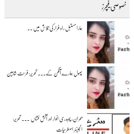
خصوصی فیچرز
ہمارا مستبل راہ فرار کی تلاش میں ۔۔
پھول ہمارے آنگن کے۔۔۔ تحریر: فرحت شاہین
بحران، چوہدری انوار اور آتش فشاں ۔۔۔ تحریر:
انجینئر اصغرحیات