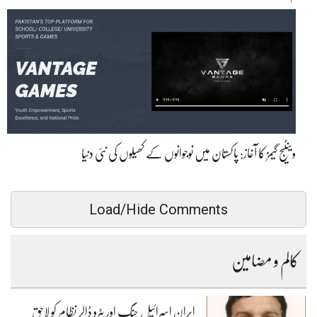
وینٹیج گیمز کا آغاز: پاکستان میں نوجوانوں کے کھیلوں کی نئی دنیا
Load/Hide Comments
کالم و مضامین
ایران اسرائیل جنگ اور پٹرو ڈالر نظام کو لاحق