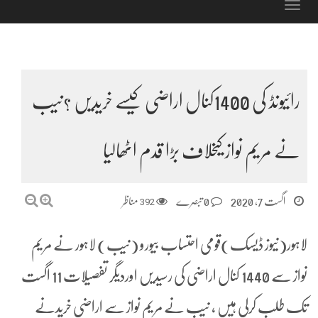
Toggle
navigation
رائیونڈ کی 1400کنال اراضی کیسے خریدیں ؟نیب
نے مریم نواز کیخلاف بڑا قدم اٹھالیا
اگست 7, 2020
0 تبصرے
392
مناظر
لاہور(نیوز ڈیسک)قومی احتساب بیورو (نیب) لاہور نے مریم
نواز سے 1440 کنال اراضی کی رسیدیں اوردیگر تفصیلات 11 اگست
تک طلب کرلی ہیں ، نیب نے مریم نواز سے اراضی خریدنے