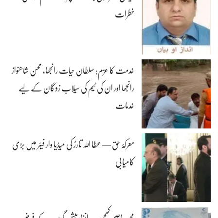
خطرات
خدمت کا عزم: سلطان حیات رانجھا، محسن شاھنواز
رانجھا اور ان کی ٹیم کی سیلاب زدگان کے لیے
خدمات
معرکۂ حق — عطا اللہ تارڑ کی میڈیا وار فیئر میں بڑی
کامیابی