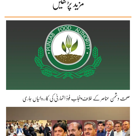
مزید پڑھیں
صحت دشمن عناصر کے خلاف پنجاب فوڈ اتھارٹی کی کارروائیاں جاری