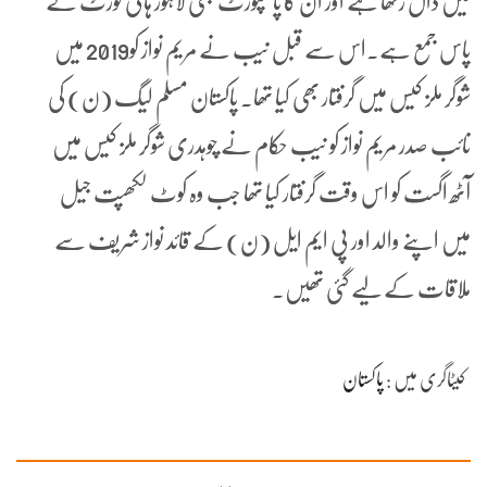
میں ڈال رکھا ہے اور ان کا پاسپورٹ بھی لاہور ہائی کورٹ کے
پاس جمع ہے۔اس سے قبل نیب نے مریم نواز کو2019 میں
شوگر ملز کیس میں گرفتار بھی کیا تھا۔ پاکستان مسلم لیگ (ن) کی
نائب صدر مریم نواز کو نیب حکام نے چوہدری شوگر ملز کیس میں
آٹھ اگست کو اس وقت گرفتار کیا تھا جب وہ کوٹ لکھپت جیل
میں اپنے والد اور پی ایم ایل (ن) کے قائد نواز شریف سے
ملاقات کے لیے گئی تھیں۔
کیٹاگری میں :
پاکستان