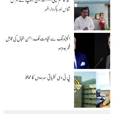
محمد عاصم کھچی — انفارمیشن گروپ کے فرض
شناس اور باکردار افسر
انجینئرنگ سے قیادت تک: احسن اقبال کی قابل
فخر جدوجہد
پی ٹی وی نظریاتی سرحدوں کا محافظ