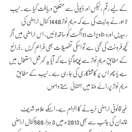
کے لیے رقم ، ٹیکس اور ڈیوٹی سے متعلق دریافت کیا ہے۔نیب
لاہور نے ہدایت کی ہے کہ مریم نواز 1440 کنال اراضی کی
رسیدیں اوردستاویزات 11اگست کو ساتھ لائیں، اس اراضی میں اگر
کچھ فروخت کی گئی ہے تو اسکی تفصیلات بھی فراہم کریں ۔ذرائع
کے مطابق مریم نواز سے پوچھا گیا ہے کہ آیا یہ کمرشل استعمال میں
ہے یا پھر اس پر کاشتکاری کی جا رہی ہے۔نیب کے مطابق
مریم نواز پررائے ونڈ میں انتہائی سستے داموں
غیر قانونی اراضی خریدنے کا الزام ہے، اسکے علاوہ شریف
خاندان کی جانب سے بھی 2013ء میں 3 ہزار 568کنال اراضی