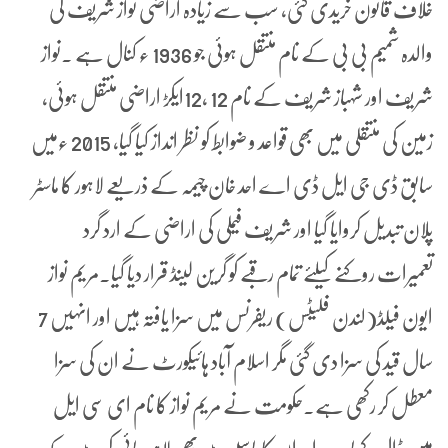
خلاف قانون خریدی گئی، سب سے زیادہ اراضی نواز شریف کی
والدہ شمیم بی بی کے نام منتقل ہوئی جو 1936 ء کنال ہے ۔نواز
شریف اور شہباز شریف کے نام 12 ،12ایکڑ اراضی منتقل ہوئی،
زمین کی منتقلی میں بھی قواعد و ضوابط کو نظر انداز کیا گیا، 2015 ءمیں
سابق ڈی جی ایل ڈی اے احد خان چیمہ کے ذریعے لاہور کا ماسٹر
پلان تبدیل کروایا گیا اور شریف فیملی کی اراضی کے ارد گرد
تعمیرات روکنے کیلئے تمام رقبے کو گرین لینڈ قرار دیا گیا۔مریم نواز
ایون فیلڈ(لندن فلیٹس) ریفرنس میں سزا یافتہ ہیں اور انہیں 7
سال قید کی سزا دی گئی مگر اسلام آباد ہائیکورٹ نے ان کی سزا
معطل کر رکھی ہے۔حکومت نے مریم نواز کا نام ای سی ایل