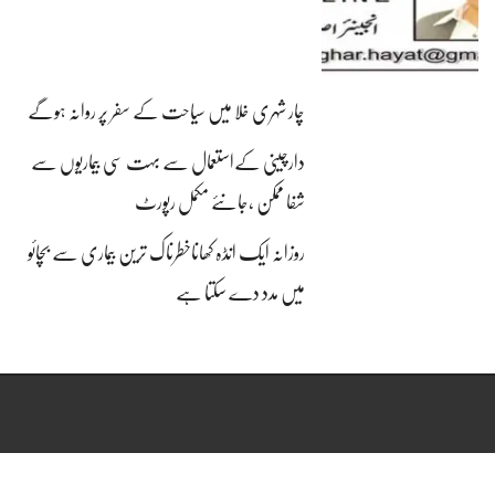
چار شہری خلا میں سیاحت کے سفر پر روانہ ہوگے
دارچینی کےاستعمال سے بہت سی بیماریوں سے
شفا ممکن ،جانئے مکمل رپورٹ
روزانہ ایک انڈہ کھاناخطرناک ترین بیماری سے بچائو
میں مدد دے سکتا ہے
Copyright © 2015, PKN All Rights Reserved. Theme Designed By
ADS