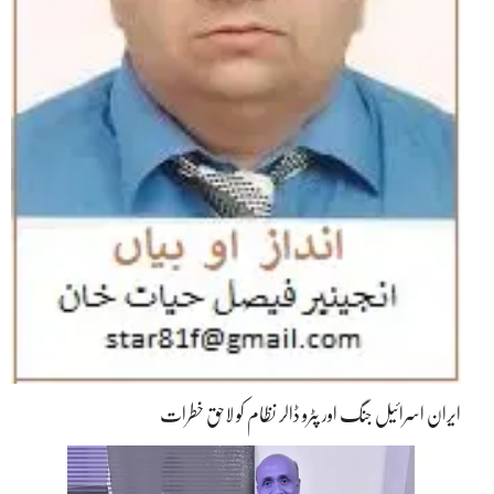
ایران اسرائیل جنگ اور پٹرو ڈالر نظام کو لاحق خطرات