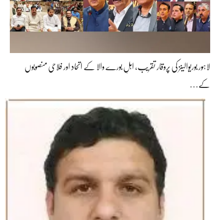
لاہور بوریوالینز کی پروقار تقریب، اہلِ بورے والا کے اتحاد اور فلاحی منصوبوں
کے…