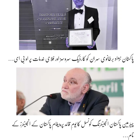
پاکستان نژاد برطانوی سرجن کو کارڈیک سروسز اور فلاحی خدمات پر او بی ای…
چیئرمین پاکستان انجینئرنگ کونسل کا یومِ قائد پر پیغام پاکستان کے انجینئرز کے
نام…