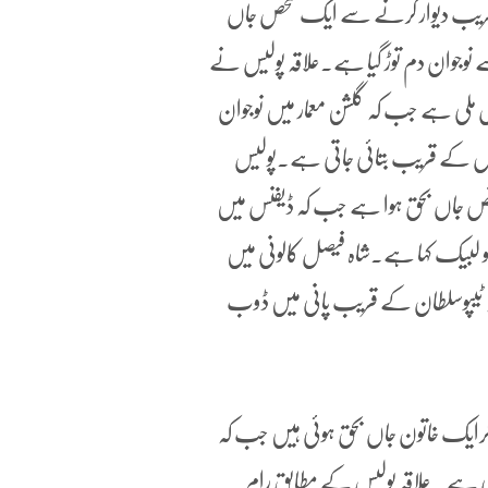
قریب دیوار گرنے سے ایک شخص جاں
 نوجوان دم توڑ گیا ہے۔علاقہ پولیس نے
لی ہے جب کہ گلشن معمار میں نوجوان
 ہوئی نعش ملی ہے۔ نامعلوم نوجوان کی عمر تقریباً 22 سال کے قریب بتائی جاتی ہے۔پولیس
جاں بحق ہوا ہے جب کہ ڈیفنس میں
لبیک کہا ہے۔شاہ فیصل کالونی میں
کہ ٹیپوسلطان کے قریب پانی میں ڈوب
کرایک خاتون جاں بحق ہوئی ہیں جب کہ
لی ہے۔ علاقہ پولیس کے مطابق رام