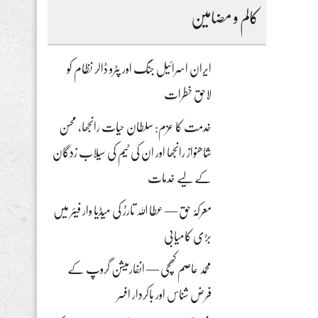
کالم و مضامین
ایران اسرائیل جنگ اور پٹرو ڈالر نظام کو
لاحق خطرات
خدمت کا عزم: سلطان حیات رانجھا، محسن
شاھنواز رانجھا اور ان کی ٹیم کی سیلاب زدگان
کے لیے خدمات
معرکۂ حق — عطا اللہ تارڑ کی میڈیا وار فیئر میں
بڑی کامیابی
محمد عاصم کھچی — انفارمیشن گروپ کے
فرض شناس اور باکردار افسر