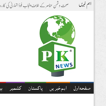
اہم خبریں
-
صفحہ اول
اہم خبریں
پاکستان
کشمیر
بی