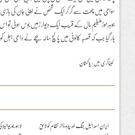
سوامی میں چھت سے گر کر ایک شخص نے اپنی جان کی بازی 
ہار گیا جب کہ قصبہ کالونی میں پانچ سالہ بچے نے داعی اجل کو
کیٹاگری میں :
پاکستان
ایران اسرائیل جنگ اور پٹرو ڈالر نظام کو لاحق
لاہور بوریوالین