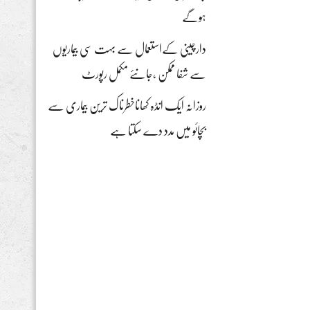
ہوگے
دارچینی کےاستعمال سے بہت سی بیماریوں
سے شفا ممکن ،جانئے مکمل رپورٹ
روزانہ ایک انڈہ کھاناخطرناک ترین بیماری سے
بچائو میں مدد دے سکتا ہے