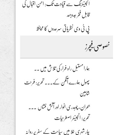
انجینئرنگ سے قیادت تک: احسن اقبال کی
قابل فخر جدوجہد
پی ٹی وی نظریاتی سرحدوں کا محافظ
خصوصی فیچرز
ہمارا مستبل راہ فرار کی تلاش میں ۔۔
پھول ہمارے آنگن کے۔۔۔ تحریر: فرحت
شاہین
بحران، چوہدری انوار اور آتش فشاں ۔۔۔
تحریر: انجینئر اصغرحیات
چار شہری خلا میں سیاحت کے سفر پر روانہ