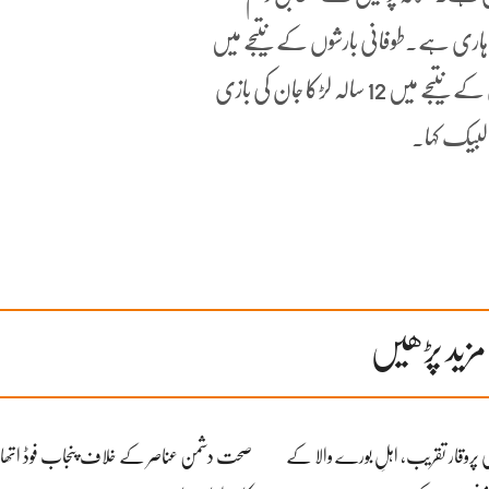
ہاری ہے۔طوفانی بارشوں کے نتیجے میں
جوہرموڑملینیم مال کے قریب ایک دیوار زمیں بوس ہوئی تو اس کے نتیجے میں 12 سالہ لڑکا جان کی بازی
 لبیک کہا۔
مزید پڑھیں
ز کی پروقار تقریب، اہلِ بورے والا کے
صحت دشمن عناصر کے خلاف پنجاب فوڈ اتھار