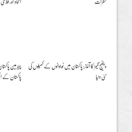
خطرات
اتحاد اور فلا
وینٹیج گیمز کا آغاز: پاکستان میں نوجوانوں کے کھیلوں کی
چیئرمین پاکستان
نئی دنیا
پاکستان کے ا