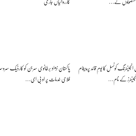
حی منصوبوں کے…
کارروائیاں جاری
 انجینئرنگ کونسل کا یومِ قائد پر پیغام
پاکستان نژاد برطانوی سرجن کو کارڈیک سروسز 
نجینئرز کے نام…
فلاحی خدمات پر او بی ای…