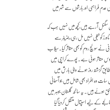
عدم فراہمی اور بارشوں سے شہر میں
ل سگنل آ رہے ہیں،کچھ میں نہیں جب کہ
۔موبائل فون ٹاورز کو بجلی نہیں مل رہی،جنریٹر سے
نی نے سوئچ روم کو بھی متاثر کیا۔سیلاب
روس متاثر ہوئی ہے۔ پورے کراچی میں
ق گزشتہ روز ہونے والی بارش میں
فراد میں سات وہ افراد بھی شامل ہیں جو آسمانی
 ہوئے ہیں۔ یہ سانحہ گلستان جوہر میں
الجے کے لیے اسپتال منتقل کردیا گیا