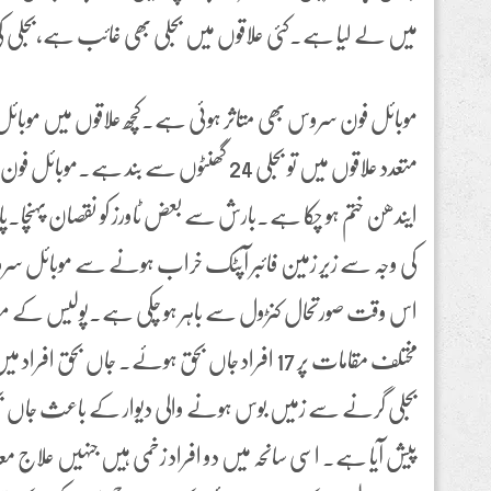
میں لے لیا ہے۔کئی علاقوں میں بجلی بھی غائب ہے،بجلی کی 
موبائل فون سروس بھی متاثر ہوئی ہے۔کچھ علاقوں میں موبائ
متعدد علاقوں میں تو بجلی 24 گھنٹوں سے بند ہے
ایندھن ختم ہو چکا ہے۔بارش سے بعض ٹاورز کو نقصان پہنچا۔پا
کی وجہ سے زیر زمین فائبر آپٹک خراب ہونے سے موبائل س
اس وقت صورتحال کنڑول سے باہر ہو چکی ہے۔پولیس کے مطاب
مختلف مقامات پر 17 افراد جاں بحق ہوئے۔ جاں بحق ا
بجلی گرنے سے زمیں بوس ہونے والی دیوار کے باعث جاں بحق
پیش آیا ہے۔ اسی سانحہ میں دو افراد زخمی ہیں جنہیں علاج مع