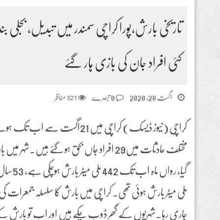
تاریخی بارش،پورا کراچی سمندر میں تبدیل، بجلی 
کئی افراد جان کی بازی ہار گئے
اگست 28, 2020
0 تبصرے
321
مناظر
کراچی (نیوز ڈیسک) کراچی میں 21اگ
مختلف حادثات میں29 افراد جاں بحق ہو گئے ہیں
ملی میٹر بارش ہوئی تھی۔ کراچی میں بارش کا سلسلہ جمعرات ک
جاری رہا۔شہریوں کے گھر ڈوب چکے ہیں اور اب تو بارش کے 