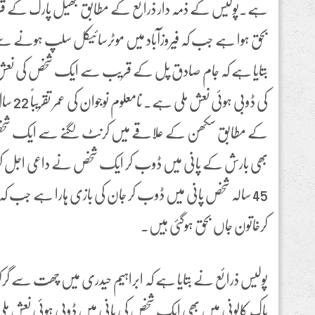
ہے۔پولیس کے ذمہ دار ذرائع کے مطابق جھیل پارک کے 
بحق ہوا ہے جب کہ فیروزآباد میں موٹرسائیکل سلپ ہونے سے
بتایا ہے کہ جام صادق پل کے قریب سے ایک شخص کی نعش م
کی ڈوبی
کے مطابق سکھن کے علاقے میں کرنٹ لگنے سے ایک شخص 
بھی بارش کے پانی میں ڈوب کر ایک شخص نے داعی اجل کو 
45 سالہ شخص پانی میں ڈوب کر جان کی بازی ہارا ہے جب 
کرخاتون جاں بحق ہوگئی ہیں۔
پولیس ذرائع نے بتایا ہے کہ ابراہیم حیدری میں چھت سے گر
پاک کالونی میں بھی ایک شخص کی پانی میں ڈوبی ہوئی نعش م