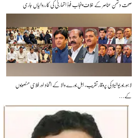
صحت دشمن عناصر کے خلاف پنجاب فوڈ اتھارٹی کی کارروائیاں جاری
لاہور بوریوالینز کی پروقار تقریب، اہلِ بورے والا کے اتحاد اور فلاحی منصوبوں
کے…