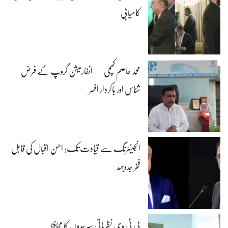
کامیابی
محمد عاصم کھچی — انفارمیشن گروپ کے فرض
شناس اور باکردار افسر
انجینئرنگ سے قیادت تک: احسن اقبال کی قابل
فخر جدوجہد
پی ٹی وی نظریاتی سرحدوں کا محافظ