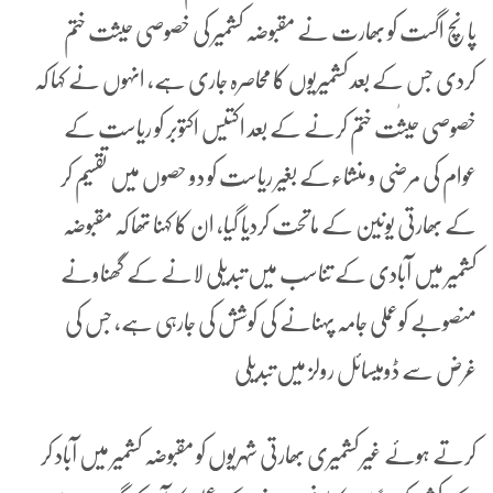
پانچ اگست کو بھارت نے مقبوضہ کشمیر کی خصوصی حیثت ختم
کردی جس کے بعد کشمیریوں کا محاصرہ جاری ہے، انہوں نے کہا کہ
خصوصی حیثٰت ختم کرنے کے بعد اکتیس اکتوبر کو ریاست کے
عوام کی مرضی و منشاءکے بغیر ریاست کو دو حصوں میں تقسیم کر
کے بھارتی یونین کے ماتحت کردیا گیا، ان کا کہنا تھا کہ مقبوضہ
کشمیر میں آبادی کے تناسب میں تبدیلی لانے کے گھناونے
منصوبے کوعملی جامہ پہنانے کی کوشش کی جارہی ہے، جس کی
غرض سے ڈومیسائل رولز میں تبدیلی
کرتے ہوئے غیر کشمیری بھارتی شہریوں کو مقبوضہ کشمیر میں آباد کر