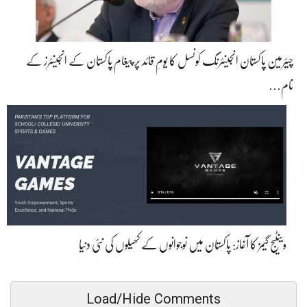
چیئرمین پاکستان انجینئرنگ کونسل کا یومِ قائد پر پیغام پاکستان کے انجینئرز کے
نام…
وینٹیج گیمز کا آغاز: پاکستان میں نوجوانوں کے کھیلوں کی نئی دنیا
Load/Hide Comments