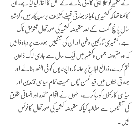
کے کشمیر کو عملاً اپنی کالونی بنانے کے عمل کا آغاز کیا گیا ہے، ان
کا کہنا تھا کہ کشمیری ناجائز بھارتی قبضے کیخلاف برسرپیکار ہیں، گزشتہ
سال پانچ اگست کے بعد مقبوضہ کشمیر کی صورتحال تشویش ناک
ہے، کشمیری تارکین وطن اور ان کی تنظیمیں بھارت پر دباو ڈالیں
کہ وہ مقبوضہ جموں وکشمیر میں ایک سال سے جاری لاک ڈاون
ختم کرے، ذرائع ابلاغ پر عائد ناروا پابندیوں کو فی الفور ہٹائے اور
بھارتی جیلوں میں قید کمسن بچوں سمیت تمام سیاسی قائدین اور
سیاسی کارکنوں کو رہا کرے، انہوں نے اقوام متحدہ اور انسانی حقوق
کی تنظیموں سے مطالبہ کیا کہ مقبوضہ کشمیر کی صورتحال کا نوٹس
لیں۔