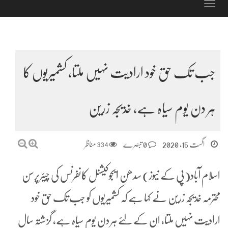
Toggle
navigation
جب تک حق خود ارادیت نہیں ملتا، کشمیریوں کا
ہر دن یوم سیاہ ہے، خدیجہ زرین
اگست 15, 2020
0 تبصرے
334
مناظر
اسلام آباد(پی کے نیوز) سدھن ایجوکیشنل کانفرنس کی چیئرپرسن
محترمہ خدیجہ زرین نے کہا ہے کہ کشمیریوں کو جب تک حق خود
ارادیت نہیں ملتا، ان کے لئے ہر دن یوم سیاہ ہے، گزشتہ سال