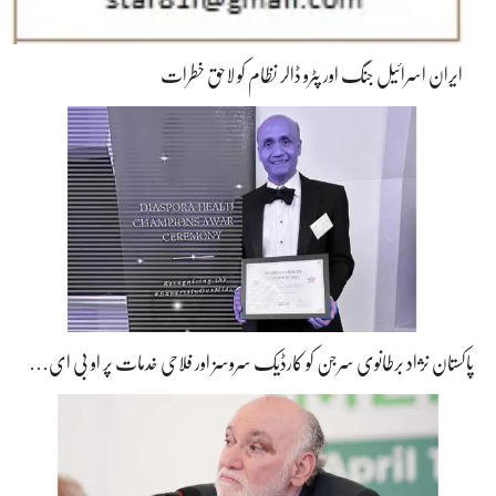
ایران اسرائیل جنگ اور پٹرو ڈالر نظام کو لاحق خطرات
پاکستان نژاد برطانوی سرجن کو کارڈیک سروسز اور فلاحی خدمات پر او بی ای…