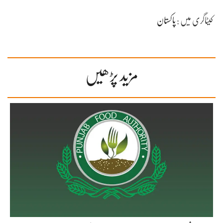
کیٹاگری میں :
پاکستان
مزید پڑھیں