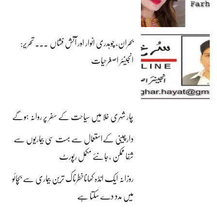
بحران، چوہدری انوار اور آتش فشاں ۔۔۔ تحریر:
انجینئر اصغرحیات
چار شہری خلا میں سیاحت کے سفر پر روانہ ہوگے
دارچینی کےاستعمال سے بہت سی بیماریوں سے
شفا ممکن ،جانئے مکمل رپورٹ
روزانہ ایک انڈہ کھاناخطرناک ترین بیماری سے بچائو
میں مدد دے سکتا ہے