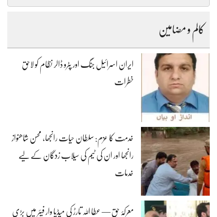
کالم و مضامین
ایران اسرائیل جنگ اور پٹرو ڈالر نظام کو لاحق
خطرات
خدمت کا عزم: سلطان حیات رانجھا، محسن شاھنواز
رانجھا اور ان کی ٹیم کی سیلاب زدگان کے لیے
خدمات
معرکۂ حق — عطا اللہ تارڑ کی میڈیا وار فیئر میں بڑی