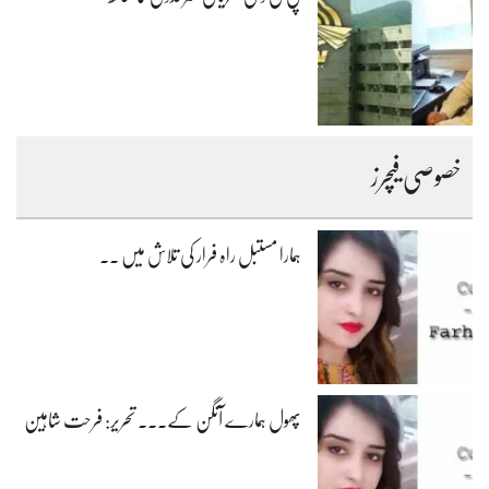
خصوصی فیچرز
ہمارا مستبل راہ فرار کی تلاش میں ۔۔
پھول ہمارے آنگن کے۔۔۔ تحریر: فرحت شاہین