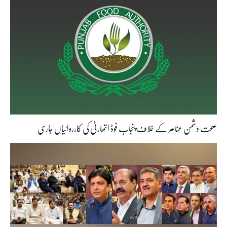
صحت دشمن عناصر کے خلاف پنجاب فوڈ اتھارٹی کی کارروائیاں جاری