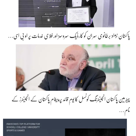
پاکستان نژاد برطانوی سرجن کو کارڈیک سروسز اور فلاحی خدمات پر او بی ای…
چیئرمین پاکستان انجینئرنگ کونسل کا یومِ قائد پر پیغام پاکستان کے انجینئرز کے
نام…