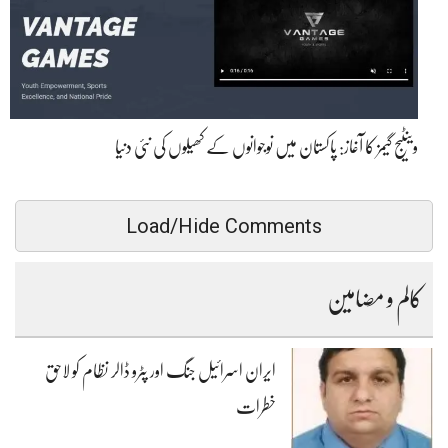
وینٹیج گیمز کا آغاز: پاکستان میں نوجوانوں کے کھیلوں کی نئی دنیا
Load/Hide Comments
کالم و مضامین
ایران اسرائیل جنگ اور پٹرو ڈالر نظام کو لاحق
خطرات