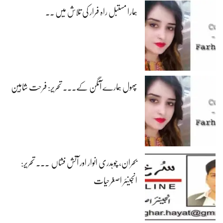
ہمارا مستبل راہ فرار کی تلاش میں ۔۔
پھول ہمارے آنگن کے۔۔۔ تحریر: فرحت شاہین
بحران، چوہدری انوار اور آتش فشاں ۔۔۔ تحریر:
انجینئر اصغرحیات