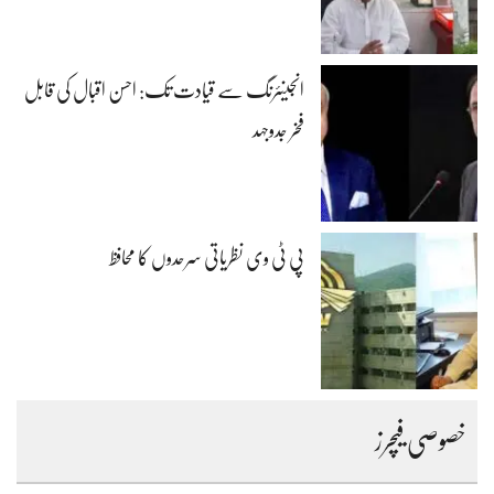
انجینئرنگ سے قیادت تک: احسن اقبال کی قابل
فخر جدوجہد
پی ٹی وی نظریاتی سرحدوں کا محافظ
خصوصی فیچرز