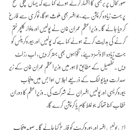
صورتحال پر برہمی کا اظہار کرتے ہوئے کہا ہے کہ یہاں نچلی سطح
پر بہت زیادہ کرپشن ہے، جو افسر بھی ملوث ہوگا، نوکری سے فارغ
کر دیا جائے گا۔وزیراعظم عمران خان نے پولیس اور پٹوار کلچر ختم
کرنے کی ہدایت کرتے ہوئے کہا ہے کہ پولیس اور بیوروکریٹس کو
بہت زیادہ الاؤنسز دیئے، تنخواہوں بھی بہتر کر دیں، اب رزلٹ
دیں۔تفصیل کے مطابق لاہور میں وزیراعظم عمران خان کے زیر
صدارت ویڈیو لنک کے ذریعے اجلاس ہوا جس میں پنجاب
بیوروکریسی اور پولیس افسران نے شرکت کی۔وزیراعظم کا دوران
خطاب کہنا تھا کہ جو غلط کام یا کرپشن کرے گا،
اس پولیس افسر اور بیوروکریٹ کو فارغ کیا جائے گا۔ صوبہ پنجاب