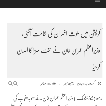
Toggle
navigation
کرپشن میں ملوث افسر ان کی شامت آگئی،
وزیراعظم عمران خان نے سخت سزا کا اعلان
کردیا
اگست 7, 2020
0 تبصرے
382
مناظر
لاہور(نیوز ڈیسک) وزیراعظم عمران خان نے صوبہ پنجاب کی