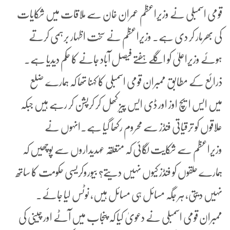
قومی اسمبلی نے وزیراعظم عمران خان سے ملاقات میں شکایات
کی بھرمار کر دی ہے۔ وزیراعظم نے سخت اظہار برہمی کرتے
ہوئے وزیراعلیٰ کو اگلے ہفتے فیصل آباد جانے کا حکم دیدیا ہے۔
ذرائع کے مطابق ممبران قومی اسمبلی کا کہنا تھا کہ ہمارے ضلع
میں ایس ایچ اوز اور ڈی ایس پیز کھل کر کرپشن کر رہے ہیں جبکہ
علاقوں کو ترقیاتی فنڈز سے محروم رکھا گیا ہے۔انہوں نے
وزیراعظم سے شکایت لگائی کہ متعلقہ عہدیداروں سے پوچھیں کہ
ہمارے حلقوں کو فنڈز کیوں نہیں دیتے؟ بیوروکریسی حکومت کا ساتھ
نہیں دیتی، ہر جگہ مسائل ہی مسائل ہیں، نوٹس لیا جائے۔
ممبران قومی اسمبلی نے دعویٰ کیا کہ پنجاب میں آٹے اور چینی کی