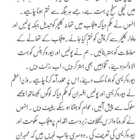
میں نچلی سطح پر بہت ہے، جسے ہر جگہ سے ختم ہونا چاہیے۔
انہوں نے حکم دیا کہ پنجاب میں تھانہ کلچر کو تبدیل جبکہ پولیس اور
پٹوار کلچر سے کرپشن کو ختم کیا جائے۔ پنجاب کے تھانے کے
معاملات کو بہتر بنائیں۔ ہم نے پولیس اور بیوروکریٹس کو بہت
الاؤنسز دیئے، تنخواہیں بھی بہتر کر دیں، اب رزلٹ دیں۔
بیوروکریسی کو جو ٹاسک دیئے، اس پر عملدرآمد کرنا چاہیے۔وزیراعظم
نے بیوروکریسی اور پولیس افسران کو حکم دیا کہ لوگوں کیساتھ اچھے
سلوک سے پیش آئیں، عوام کو جتنا ہو سکے ریلیف دیں۔ انہوں
نے کورونا وائرس کیخلاف زبردست اقدام پر پنجاب حکومت اور
بیوروکریسی کی تعریف کی۔دوسری جانب خبریں ہیں کہ ممبران