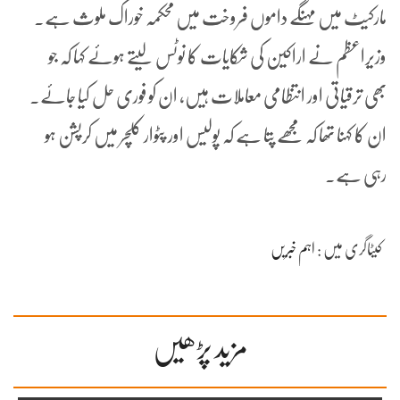
مارکیٹ میں مہنگے داموں فروخت میں محکمہ خوراک ملوث ہے۔
وزیراعظم نے اراکین کی شکایات کا نوٹس لیتے ہوئے کہا کہ جو
بھی ترقیاتی اور انتظامی معاملات ہیں، ان کو فوری حل کیا جائے۔
ان کا کہنا تھا کہ مجھے پتا ہے کہ پولیس اور پٹوار کلچر میں کرپشن ہو
رہی ہے۔
کیٹاگری میں :
اہم خبریں
مزید پڑھیں