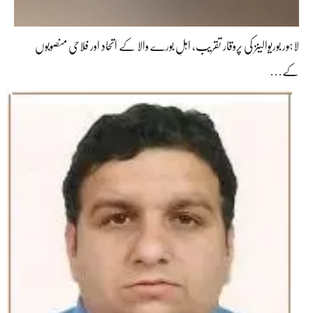
لاہور بوریوالینز کی پروقار تقریب، اہلِ بورے والا کے اتحاد اور فلاحی منصوبوں
کے…