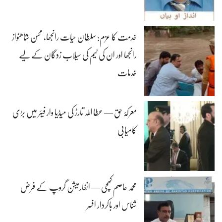
خدمت کا عزم: سلطان حیات رانجھا، محسن شاھنواز
رانجھا اور ان کی ٹیم کی سیلاب زدگان کے لیے
خدمات
معرکۂ حق — عطا اللہ تارڑ کی میڈیا وار فیئر میں بڑی
کامیابی
محمد عاصم کھچی — انفارمیشن گروپ کے فرض
شناس اور باکردار افسر