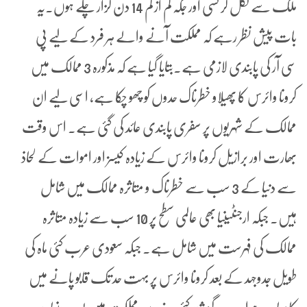
ملک سے نکل کر کسی اور جگہ کم از کم 14 دن گزار چکے ہوں۔یہ
بات پیش نظر رہے کہ مملکت آنے والے ہر فرد کے لیے پی
سی آر کی پابندی لازمی ہے۔بتایا گیا ہے کہ مذکورہ 3 ممالک میں
کرونا وائرس کا پھیلاو خطرناک حدوں کو چھو چکا ہے، اسی لیے ان
ممالک کے شہریوں پر سفری پابندی عائد کی گئی ہے۔ اس وقت
بھارت اور برازیل کرونا وائرس کے زیادہ کیسز اور اموات کے لحاذ
سے دنیا کے 3 سب سے خطرناک و متاثرہ ممالک میں شامل
ہیں۔ جبکہ ارجنٹینیا بھی عالمی سطح پر 10 سب سے زیادہ متاثرہ
ممالک کی فہرست میں شامل ہے۔ جبکہ سعودی عرب کئی ماہ کی
طویل جدوجہد کے بعد کرونا وائرس پر بہت حد تک قابو پانے میں