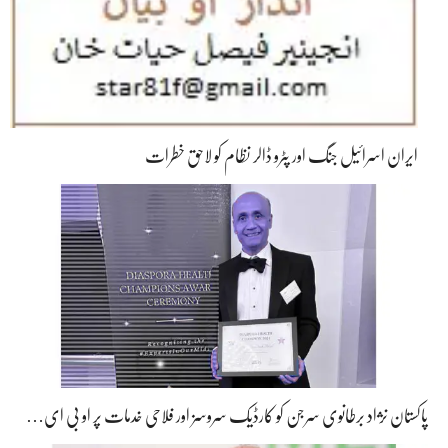
ایران اسرائیل جنگ اور پٹرو ڈالر نظام کو لاحق خطرات
پاکستان نژاد برطانوی سرجن کو کارڈیک سروسز اور فلاحی خدمات پر او بی ای…