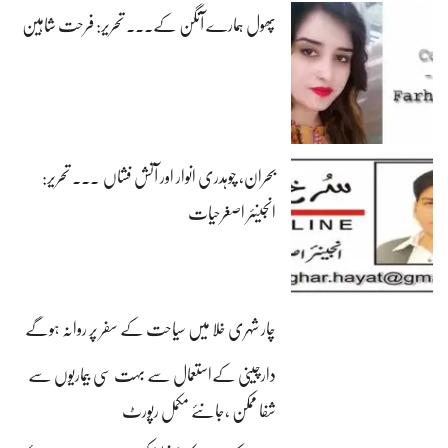
پھول ہمارے آنگن کے۔۔۔ تحریر: فرحت شاہین
بحران، چوہدری انوار اور آتش فشاں ۔۔۔ تحریر:
انجینئر اصغرحیات
چار شہری خلا میں سیاحت کے سفر پر روانہ ہوگے
دارچینی کےاستعمال سے بہت سی بیماریوں سے
شفا ممکن ،جانئے مکمل رپورٹ