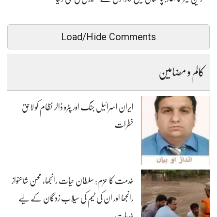
Load/Hide Comments
کالم و مضامین
ایران اسرائیل جنگ اور پٹرو ڈالر نظام کو لاحق
خطرات
خدمت کا عزم: سلطان حیات رانجھا، محسن شاھنواز
رانجھا اور ان کی ٹیم کی سیلاب زدگان کے لیے
خدمات