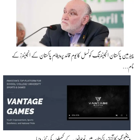
چیئرمین پاکستان انجینئرنگ کونسل کا یومِ قائد پر پیغام پاکستان کے انجینئرز کے
نام…
وینٹیج گیمز کا آغاز: پاکستان میں نوجوانوں کے کھیلوں کی نئی دنیا