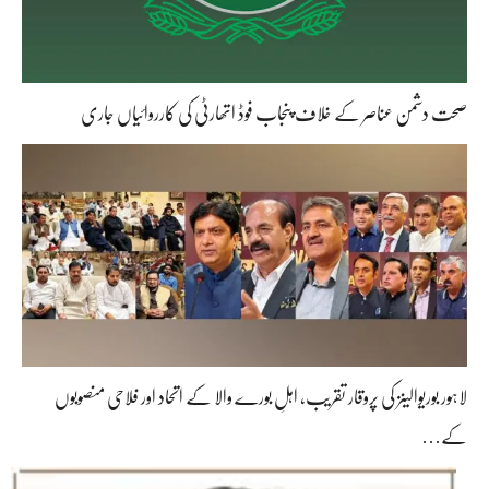
صحت دشمن عناصر کے خلاف پنجاب فوڈ اتھارٹی کی کارروائیاں جاری
لاہور بوریوالینز کی پروقار تقریب، اہلِ بورے والا کے اتحاد اور فلاحی منصوبوں
کے…