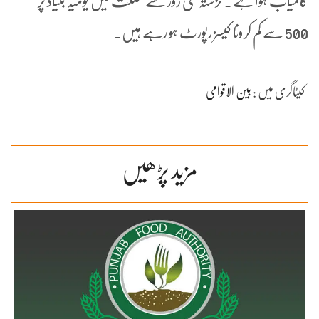
کامیاب ہوا ہے۔ گزشتہ کئی روز سے مملکت میں یومیہ بنیاد پر
500 سے کم کرونا کیسز رپورٹ ہو رہے ہیں۔
کیٹاگری میں :
بین الاقوامی
مزید پڑھیں