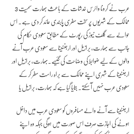
عرب نے کرونا وائرس خدشات کے باعث بھارت سمیت 3
ممالک کے شہریوں پر سخت سفری پابندی عائد کر دی ہے۔ اس
حوالے سے گلف نیوز کی رپورٹ کے مطابق سعودی حکام کی
جانب سے بھارت، برازیل اور ارجنٹینا سے سعودی عرب آنے
والوں کے لیے ضوابط کی وضاحت کی گئیہے۔بھارت، برازیل اور
ارجنٹینا کے شہری اپنے ممالک سے براہ راست سفر کر کے
سعودی عرب نہیں آ سکتے۔ بتایا گیا ہے کہ بھارت، برازیل یا
ارجنٹینا سے آنے والے مسافروں کو سعودی عرب میں داخل
ہونے کی اجازت صرف اس صورت میں ہوگی جبکہ وہ اپنے