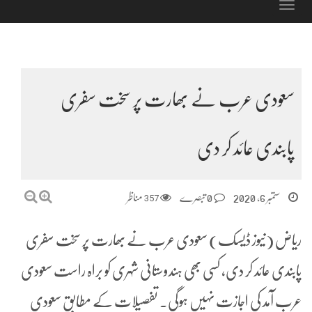
Toggle
navigation
سعودی عرب نے بھارت پر سخت سفری
پابندی عائد کر دی
ستمبر 6, 2020
0 تبصرے
357
مناظر
ریاض (نیوز ڈیسک) سعودی عرب نے بھارت پر سخت سفری
پابندی عائد کر دی، کسی بھی ہندوستانی شہری کو براہ راست سعودی
عرب آمد کی اجازت نہیں ہوگی۔ تفصیلات کے مطابق سعودی