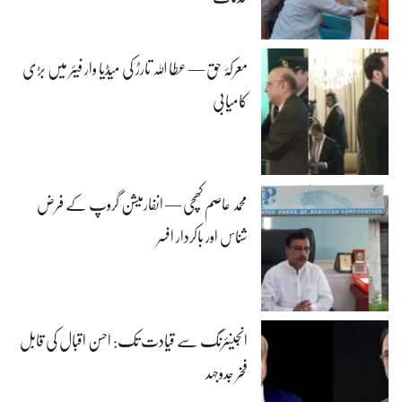
معرکۂ حق — عطا اللہ تارڑ کی میڈیا وار فیئر میں بڑی
کامیابی
محمد عاصم کھچی — انفارمیشن گروپ کے فرض
شناس اور باکردار افسر
انجینئرنگ سے قیادت تک: احسن اقبال کی قابل
فخر جدوجہد