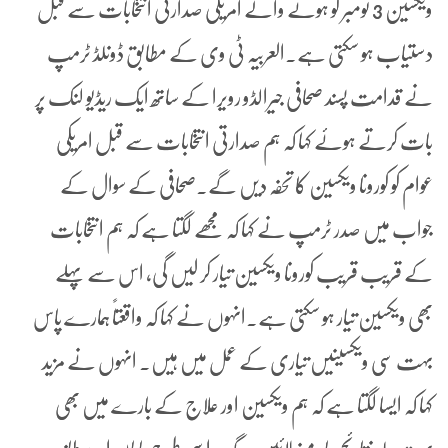
ویکسین 3 نومبر کو ہونے والے امریکی صدارتی انتخابات سے قبل
دستیاب ہو سکتی ہے۔العربیہ ٹی وی کے مطابق ڈونلڈ ٹرمپ
نے قدامت پسند صحافی جیرالڈو رویرا کے ساتھ ایک ریڈیو لنک پر
بات کرتے ہوئے کہا کہ ہم صدارتی انتخابات سے قبل امریکی
عوام کو کورونا ویکسین کا تحفہ دیں گے۔صحافی کے سوال کے
جواب میں صدر ٹرمپ نے کہا کہ مجھے لگتا ہے کہ ہم انتخابات
کے قریب قریب کورونا ویکسین تیار کر لیں گی، اس سے پہلے
بھی ویکسین تیار ہو سکتی ہے۔انہوں نے کہا کہ واقعتاً ہمارے پاس
بہت سی ویکسینیں تیاری کے عمل میں ہیں۔ انہوں نے مزید
کہا کہ ایسا لگتا ہے کہ ہم ویکسین اور علاج کے بارے میں بھی