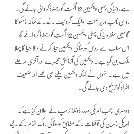
ہے، دنیا کی پہلی ویکسین 12 اگست کو رجسٹرڈ کروائی جائے گی۔
روسی نائب وزیر صحت اولیگ گردنیف نے نے کہا کہ ماسکو کا
گامیلی سنٹر دنیا کی پہلی ویکسین 12 اگست کو رجسٹرڈ کروائے گا۔
اس حساب سے روس کورونا کی ویکسین تیار کرنے والا دنیا کا پہلا
ملک بن گیا ہے۔ ویکسین کی آزمائش تیسرے اور آخری مرحلے
میں ہے۔ انہوں نے کہاکہ ویکسین کیلئے طبی عملے اور ضعیف
افراد کو ترجیح دی جائے گی۔
دوسری جانب امریکی صدر ڈونلڈ ٹرمپ نے اعلان کیا ہے کہ
امریکی ماہرین کی توقعات کے مطابق کورونا کی روک تھام کے لیے