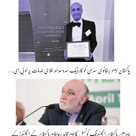
پاکستان نژاد برطانوی سرجن کو کارڈیک سروسز اور فلاحی خدمات پر او بی ای…
چیئرمین پاکستان انجینئرنگ کونسل کا یومِ قائد پر پیغام پاکستان کے انجینئرز کے