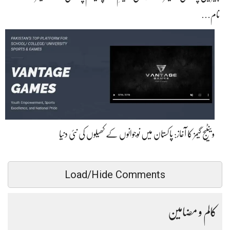
نام…
وینٹیج گیمز کا آغاز: پاکستان میں نوجوانوں کے کھیلوں کی نئی دنیا
Load/Hide Comments
کالم و مضامین