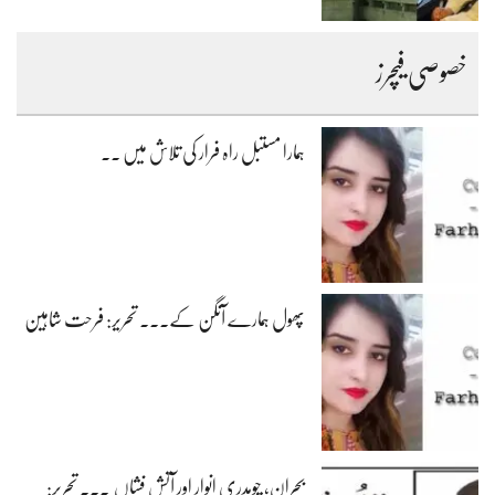
خصوصی فیچرز
ہمارا مستبل راہ فرار کی تلاش میں ۔۔
پھول ہمارے آنگن کے۔۔۔ تحریر: فرحت شاہین
بحران، چوہدری انوار اور آتش فشاں ۔۔۔ تحریر: