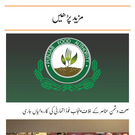
مزید پڑھیں
صحت دشمن عناصر کے خلاف پنجاب فوڈ اتھارٹی کی کارروائیاں جاری