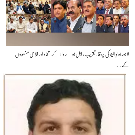
لاہور بوریوالینز کی پروقار تقریب، اہلِ بورے والا کے اتحاد اور فلاحی منصوبوں
کے…