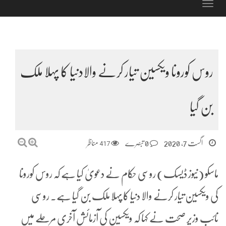
Toggle
navigation
روس کورونا ویکسین تیار کرنے والادنیا کا پہلا ملک
بن گیا
اگست 7, 2020
0 تبصرے
417
مناظر
ماسکو (نیوز ڈیسک) روسی حکام نے دعویٰ کیا ہے کہ روس کورونا
کی ویکسین تیار کرنے والا دنیا کا پہلا ملک بن گیا ہے۔ روسی
نائب وزیر صحت نے کہا کہ ویکسین کی آزمائش آخری مرحلے میں