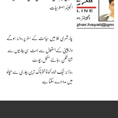
انجینئر اصغرحیات
چار شہری خلا میں سیاحت کے سفر پر روانہ ہوگے
دارچینی کےاستعمال سے بہت سی بیماریوں سے
شفا ممکن ،جانئے مکمل رپورٹ
روزانہ ایک انڈہ کھاناخطرناک ترین بیماری سے بچائو
میں مدد دے سکتا ہے