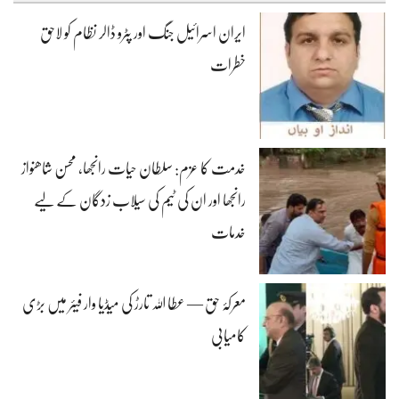
ایران اسرائیل جنگ اور پٹرو ڈالر نظام کو لاحق
خطرات
خدمت کا عزم: سلطان حیات رانجھا، محسن شاھنواز
رانجھا اور ان کی ٹیم کی سیلاب زدگان کے لیے
خدمات
معرکۂ حق — عطا اللہ تارڑ کی میڈیا وار فیئر میں بڑی
کامیابی