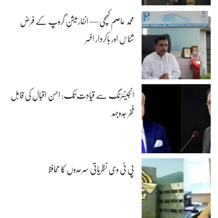
محمد عاصم کھچی — انفارمیشن گروپ کے فرض
شناس اور باکردار افسر
انجینئرنگ سے قیادت تک: احسن اقبال کی قابل
فخر جدوجہد
پی ٹی وی نظریاتی سرحدوں کا محافظ