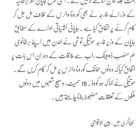
بہت جلد نتائج سامنے لائیں گے۔ اسی طرح جاپان اور برطانیہ
کے وزرائے خارجہ نے بھی کورونا وائرس کے خلاف مل جل کر
کام کرنے پر اتفاق کیا ہے۔ جاپانی نشریاتی ادارے کے مطابق
جاپان کے وزیر خارجہ موتیگی توشی نے لندن میں اپنے برطانوی
ہم منصب ڈومینک راب سے ملاقات کے دوران اس بات پر
اتفاق کیا کہ دونوں ممالک کورونا وائرس پر مل کر کام کریں گے۔
موتیگی نے کہا کہ وہ کووڈ۔ 19 سمیت، وسیع شعبوں میں دونوں
ملکوں کے تعلقات مضبوط بنانا چاہتے ہیں۔
کیٹاگری میں :
بین الاقوامی