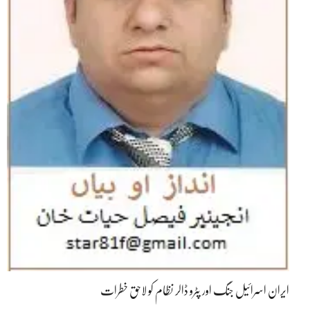
ایران اسرائیل جنگ اور پٹرو ڈالر نظام کو لاحق خطرات