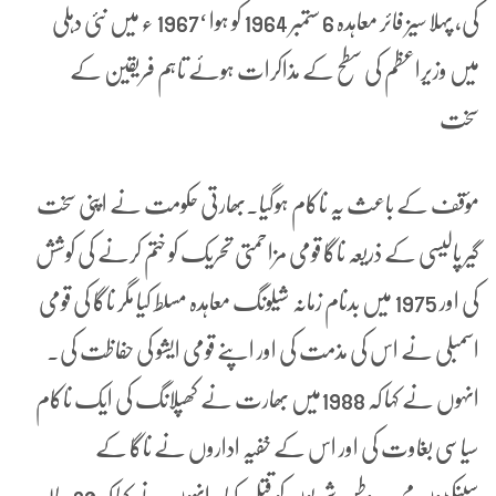
کی، پہلا سیز فائر معاہدہ 6 ستمبر 1964 کو ہوا ‘1967 ء میں نئی دہلی
میں وزیراعظم کی سطح کے مذاکرات ہوئے تاہم فریقین کے
سخت
مؤقف کے باعث یہ ناکام ہوگیا۔بھارتی حکومت نے اپنی سخت
گیر پالیسی کے ذریعہ ناگا قومی مزاحمتی تحریک کو ختم کرنے کی کوشش
کی اور 1975 میں بدنام زمانہ شیلونگ معاہدہ مسلط کیا مگر ناگا کی قومی
اسمبلی نے اس کی مذمت کی اور اپنے قومی ایشو کی حفاظت کی۔
انہوں نے کہا کہ 1988میں بھارت نے کھپلانگ کی ایک ناکام
سیاسی بغاوت کی اور اس کے خفیہ اداروں نے ناگا کے