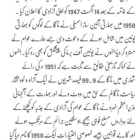
کے خاتمہ کے بعد 14 اگست 1947 کو اپنی آزادی کا اعلان کیا ۔
1950 میں بھارتی آئین ساز اسمبلی نے ناگا کے لوگوں کو بھارتی
یونین میں شامل ہونے کے دعوت دی جسے ہمارے عوام نے
مسترد کر دیا جنہوں نے یونین آف برما کی پیشکش کو بھی رد کیا۔انہوں
نے کہا کہ تاریخی حقائق سے ثابت ہے کہ 1951 ء کی رائے
شماری میں ناگا کے 99.9 فیصد شہریوں نے ایک آزاد و خودمختار
ریاست ناگا لم کے حق میں ووٹ دئے اور بھارت کے آنجہانی
وزیراعظم نہرو نے ناگا کے عوام کی آزادی کے جذبہ کو کچلنے کے
لئے ہزاروں مسلح فوجی بھیجے جو سنگین جرائم کے مرتکب ہوئے
اور کالے قوانین جیسے خصوصی اختیارات ایکٹ 1958کا نام دیا گیا