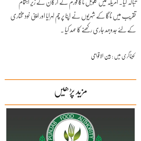
تبالہ کیا۔ امریکہ میں گلوبل ناگا فورم کے ارکان کے زیر اہتمام
تقریب میں ناگا کے شہریوں نے اپنا پر چم لہرایا اور اپنی خود مختاری
کے لئے جدوجہد جاری رکھنے کا عہد کیا ۔
کیٹاگری میں :
بین الاقوامی
مزید پڑھیں