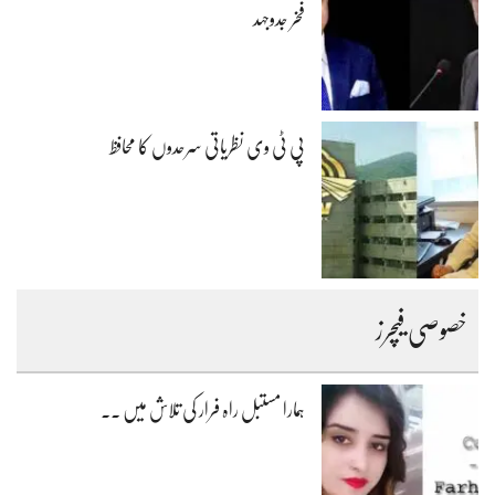
فخر جدوجہد
پی ٹی وی نظریاتی سرحدوں کا محافظ
خصوصی فیچرز
ہمارا مستبل راہ فرار کی تلاش میں ۔۔