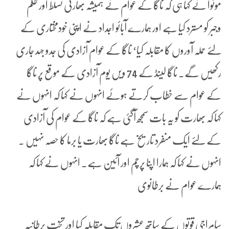
موئوا نے کہا ہی کہ ناگا کے عوام نے ہمیشہ بھارتی تسلط اور ظلم
وجبر کو مسترد کیا ہے اور ہمارے آبائو اجداد نے اپنی خودمختاری کے
لئے حملہ آوروں کا مقابلہ کیا‘ ناگا کے عوام آزادی کی جدو جہد جاری
رکھیں گے۔ ناگا لینڈ کے 74 ویں یوم آزادی کے موقع پر ناگا
کے عوام سے خطاب کرتے ہوئے انہوں نے کہا کہ انہوں نے
کہا کہ بھارت کو یہ بات سمجھ آگئی ہے کہ ناگا کے عوام کی آزادی
کے لئے ایک منفرد تاریخ ہے ناگا بھارت یا برما کا حصہ نہیں ۔
انہوں نے کہا کہ ہمارا اپنا پرچم اور آئین ہے۔ انہوں نے کہا کہ
ہمارے عوام نے برطانوی
سامراجی قوتوں کے ساتھ عشروں تک مقابلہ کیا اور تخت برطانیہ