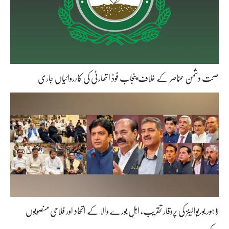
صحت دشمن عناصر کے خلاف پنجاب فوڈ اتھارٹی کی کارروائیاں جاری
لاہور بوریوالینز کی پروقار تقریب، اہلِ بورے والا کے اتحاد اور فلاحی منصوبوں