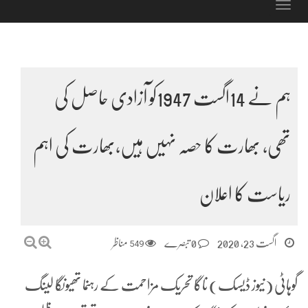
Toggle
navigation
ہم نے 14اگست 1947کو آزادی حاصل کی
تھی، بھارت کا حصہ نہیں ہیں،بھارت کی اہم
ریاست کا اعلان
اگست 23, 2020
0 تبصرے
549
مناظر
گوہاٹی (نیوز ڈیسک) ناگا تحریک مزاحمت کے رہنما تھیونگا لینگ