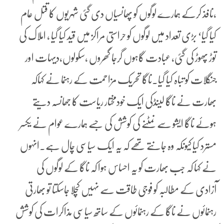
،نافذ کرکے ہمارے لوگوں کو پھانسیاں دی گئی شہریوں کا قتل عام
کیا گیا‘ بڑی تعداد میں لوگوں کو حراستی مراکز میں قید کیا گیا ، املاک کی
توڑ پھوڑ کی گئی، عبادت گاہوں گرجا گھروں ،سکولوں،دیہات اور
جنگلات کو تباہ کیا گیا۔ناگا تحریک مزاحمت کے رہنما نے کہاکہ
بھارت نے ناگا لینڈکی ایک خودمختار ریاست کا جھانسہ دیتے
ہوئے ناگا ایشو سے نمٹنے کی کوشش کی جسے ہمارے عوام نے یکسر
مسترد کیا کیونکہ وہ جانتے تھے کہ یہ ایک سیاسی چال ہے۔انہوں
نے کہا کہ جب بھارت کو یہ احساس ہوا کہ ناگا کے لوگوں کی
آزادی کے مطالبہ کو فوجی طاقت سے نہیں کچلا جاسکتا تو بھارتی
رہنمائوں نے ناگا کے رہنمائوں کے ساتھ سیاسی مذاکرات کی کوشش