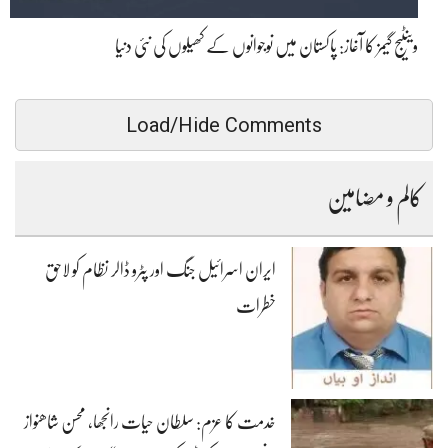
وینٹیج گیمز کا آغاز: پاکستان میں نوجوانوں کے کھیلوں کی نئی دنیا
Load/Hide Comments
کالم و مضامین
ایران اسرائیل جنگ اور پٹرو ڈالر نظام کو لاحق
خطرات
خدمت کا عزم: سلطان حیات رانجھا، محسن شاھنواز