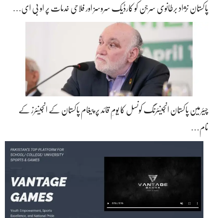
پاکستان نژاد برطانوی سرجن کو کارڈیک سروسز اور فلاحی خدمات پر او بی ای…
چیئرمین پاکستان انجینئرنگ کونسل کا یومِ قائد پر پیغام پاکستان کے انجینئرز کے
نام…