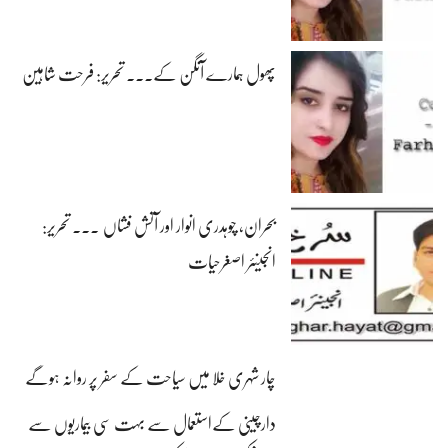
پھول ہمارے آنگن کے۔۔۔ تحریر: فرحت شاہین
بحران، چوہدری انوار اور آتش فشاں ۔۔۔ تحریر:
انجینئر اصغرحیات
چار شہری خلا میں سیاحت کے سفر پر روانہ ہوگے
دارچینی کےاستعمال سے بہت سی بیماریوں سے