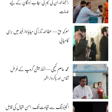
رانجھا اور ان کی ٹیم کی سیلاب زدگان کے لیے
خدمات
معرکۂ حق — عطا اللہ تارڑ کی میڈیا وار فیئر میں بڑی
کامیابی
محمد عاصم کھچی — انفارمیشن گروپ کے فرض
شناس اور باکردار افسر
انجینئرنگ سے قیادت تک: احسن اقبال کی قابل