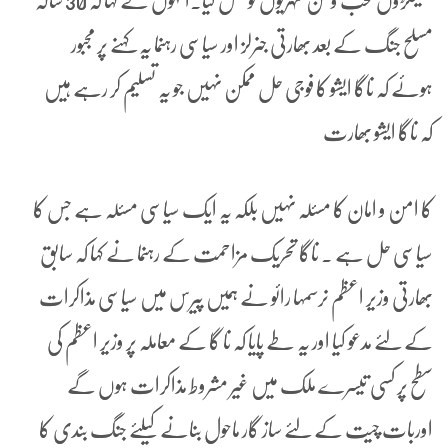
سینکڑوں محب وطن شہریوں کو قتل کیا۔انہوں نے کہا کہ 30 سالہ
مسلح جنگ کے بعد بھارتی جنرلز اور سیاسی رہنما یہ کہنے پر مجبور
ہوئے کہ ناگا ایشو کا فوجی حل ممکن نہیں جو یہ تسلیم کر رہے ہیں
کہ ناگا ایشو بھارت
کا امن و امان کا مسئلہ نہیں بلکہ یہ ایک سیاسی مسئلہ ہے جس کا
سیاسی حل ہے ۔ ناگا تحریک مزاحمت کے رہنما نے کہا کہ سابق
بھارتی وزیر اعظم نرسمہا رائو نے ہمیں پیرس میں سیاسی مذاکرات
کے لئے مدعو کیا اور یہ طے پایا کہ نا گا کے معاملہ پر وزیر اعظم کی
سطح پر کسی تیسرے ملک میں غیر مشروط مذاکرات ہوں گے
اوربات چیت کے لئے ساز گار ماحول بنانے کیلئے جنگ بندی کا