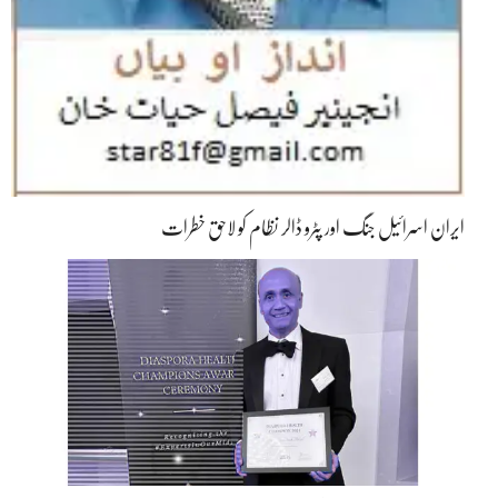
ایران اسرائیل جنگ اور پٹرو ڈالر نظام کو لاحق خطرات