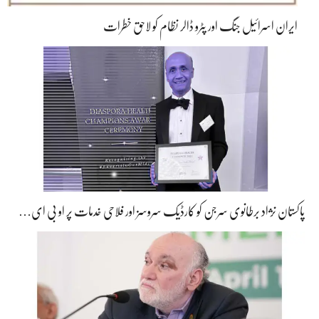
ایران اسرائیل جنگ اور پٹرو ڈالر نظام کو لاحق خطرات
پاکستان نژاد برطانوی سرجن کو کارڈیک سروسز اور فلاحی خدمات پر او بی ای…