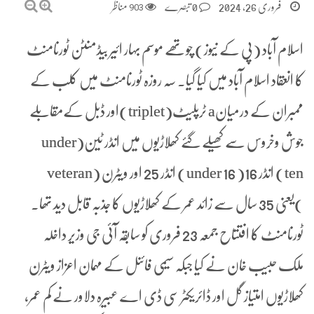
فروری 26, 2024
0 تبصرے
903
مناظر
اسلام آباد (پی کے نیوز) چوتھے موسم بہار ائیر بیڈمنٹن ٹورنامنٹ
کا انعقاد اسلام آباد میں کیا گیا۔ سہ روزہ ٹورنامنٹ میں کلب کے
ممبران کے درمیانa ٹرپلیٹ(triplet)اور ڈبل کےمقابلے
جوش وخروس سے کھیلے گئے کھلاڑیوں میں انڈر ٹین(under
ten) انڈر 16( under 16) انڈر 25 اور ویٹرن (veteran
)یعنی 35 سال سے زائد عمر کے کھلاڑیوں کا جذبہ قابل دید تھا۔
ٹورنامنٹ کا افتتاح جمعہ 23 فروری کو سابقہ آئی جی وزیر داخلہ
ملک حبیب خان نے کیا جبکہ سیمی فائنل کے مہمان اعزاز ویٹرن
کھلاڑیوں امتیاز گل اور ڈائریکٹر سی ڈی اے عبیرہ دلاور نے کم عمر،