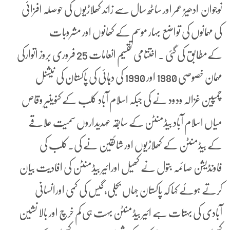
نوجوان ادھیڑ عمر اور ساٹھ سال سے زائد کھلاڑیوں کی حوصلہ افزائی
کی مہمانوں کی تواضع بہار موسم کے کھانوں اور مشروبات
کےمطابق کی گئی ۔ اختتامی تقسیم انعامات 25 فروری بروز اتوارکی
مہمان خصوصی 1980 اور 1990 کی دہائی کی پاکستان کی نیشنل
چمپین غزالہ ودود نے کی جبکہ اسلام آباد کلب کے کنوینیر وقاص
میاں اسلام آباد بیڈمنٹن کے سابقہ عہدیداروں سمیت علاقے
کے بیڈمنٹن کے کھلاڑیوں اور شائقین نے کی۔کلب کی
فاونڈیشن صائمہ بتول نے کھیل اورائیر بیڈمنٹن کی افادیت بیان
کرتے ہوئے کہا کہ پاکستان جہاں بجلی،گیس کی کمی اورانسانی
آبادی کی بہتات ہے ائیر بیڈمنٹن بہت ہی کم خرچ اور بالا نشین