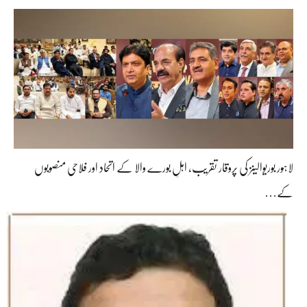
لاہور بوریوالینز کی پروقار تقریب، اہلِ بورے والا کے اتحاد اور فلاحی منصوبوں
کے…