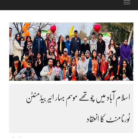
Toggle
navigation
اسلام آباد میں چوتھے موسم بہار ائیر بیڈمنٹن
ٹورنامنٹ کا انعقاد