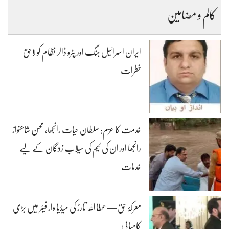
کالم و مضامین
ایران اسرائیل جنگ اور پٹرو ڈالر نظام کو لاحق
خطرات
خدمت کا عزم: سلطان حیات رانجھا، محسن شاھنواز
رانجھا اور ان کی ٹیم کی سیلاب زدگان کے لیے
خدمات
معرکۂ حق — عطا اللہ تارڑ کی میڈیا وار فیئر میں بڑی
کامیابی