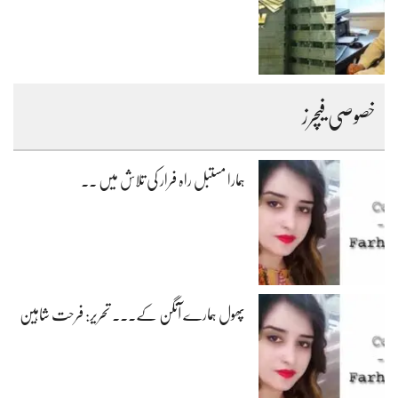
خصوصی فیچرز
ہمارا مستبل راہ فرار کی تلاش میں ۔۔
پھول ہمارے آنگن کے۔۔۔ تحریر: فرحت شاہین