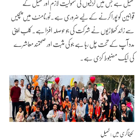
کھیل ہے جس میں لڑکیوں کی شمولیت لازم اور کھیل کے
قوانین کو پورا کرنے کے لیے ضروری ہے۔ٹورنامنٹ میں پچیس
سے زائد کھلاڑیوں نے شرکت کی جو حوصلہ افزا ہے۔کلب اپنی
مدد آپ کے تحت چل رہا ہے جو کی مثبت اور صحتمند معاشرے
کی ایک مضبوط کڑی ہے۔
کیٹاگری میں :
کھیل