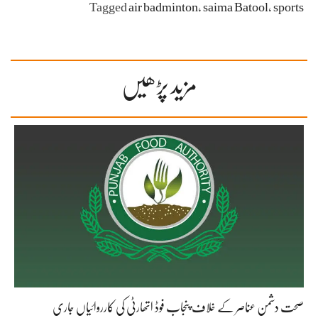
Tagged
air badminton
،
saima Batool
،
sports
مزید پڑھیں
صحت دشمن عناصر کے خلاف پنجاب فوڈ اتھارٹی کی کارروائیاں جاری