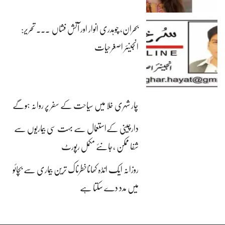
بحران، چوہدری انوار اور آتش فشاں ۔۔۔ تحریر:
انجینئر اصغرحیات
چار شہری خلا میں سیاحت کے سفر پر روانہ ہوگے
دارچینی کےاستعمال سے بہت سی بیماریوں سے
شفا ممکن ،جانئے مکمل رپورٹ
روزانہ ایک انڈہ کھاناخطرناک ترین بیماری سے بچائو
میں مدد دے سکتا ہے