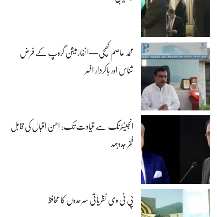
محمد عاصم کھچی — انفارمیشن گروپ کے فرض
شناس اور باکردار افسر
انجینئرنگ سے قیادت تک: احسن اقبال کی قابل
فخر جدوجہد
پی ٹی وی نظریاتی سرحدوں کا محافظ