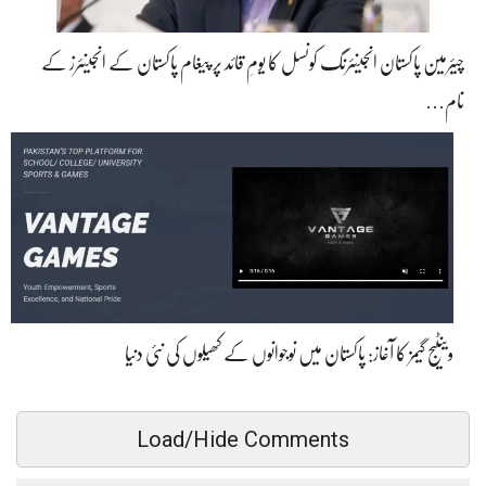
چیئرمین پاکستان انجینئرنگ کونسل کا یومِ قائد پر پیغام پاکستان کے انجینئرز کے
نام…
وینٹیج گیمز کا آغاز: پاکستان میں نوجوانوں کے کھیلوں کی نئی دنیا
Load/Hide Comments