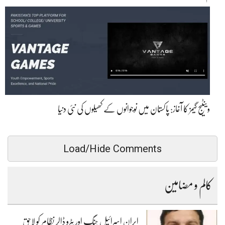
وینٹیج گیمز کا آغاز: پاکستان میں نوجوانوں کے کھیلوں کی نئی دنیا
Load/Hide Comments
کالم و مضامین
ایران اسرائیل جنگ اور پٹرو ڈالر نظام کو لاحق