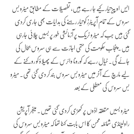
ایس او پیز تیار کیے جا رہے ہیں، تفصیلات کے مطابق میٹرو بس
سروس کے تمام آپریٹرز کو تیار رہنے کی ہدایات بھی جاری کردی
گئی ہیں جب کہ میٹرو ٹریک پر آزمائشی طور پر بسیں چلائی جارہی
ہیں۔پنجاب حکومت کی حتمی اجازت سے ہی سروس بحال کی
جائے گی۔ خیال رہے کہ کورونا وائرس کے پھیلاؤ کو روکنے کے
لیے مارچ کے آخر میں میٹرو بس سروس بند کر دی گئی تھی۔ میٹرو
بس سروس کی معطلی کے بعد
میٹرو بسیں متعلقہ اڈوں پر کھڑی کردی گئی تھیں۔ مینجر آپریشن
راولپنڈی شمائلہ محسن کا اس بابت کہنا تھا کہ میٹرو بس سروس کی