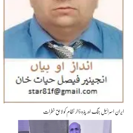
ایران اسرائیل جنگ اور پٹرو ڈالر نظام کو لاحق خطرات