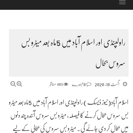
Toggle
navigation
راولپنڈی اور اسلام آباد میں 5ماہ بعد میٹرو بس
سروس بحال
اگست 10, 2020
0 تبصرے
485
مناظر
اسلام آباد(نیوز ڈیسک) راولپنڈی اور اسلام آباد میں 5ماہ بعد میٹرو
بس سروس بحال کرنے کا فیصلہ، میٹرو بس سروس آئندہ چند دنوں
میں بحال کر دی جائے گی۔ میٹرو بس سروس کی بحالی کے لیے