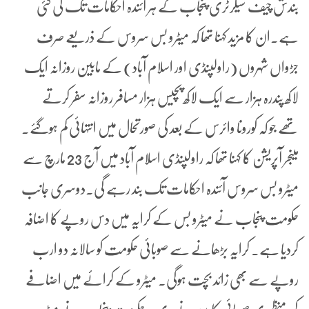
بندش چیف سیکرٹری پنجاب کے ہر آئندہ احکامات تک کی گئی
ہے۔ان کا مزید کہنا تھا کہ میٹرو بس سروس کے ذریعے صرف
جڑواں شہروں (راولپنڈی اور اسلام آباد) کے مابین روزانہ ایک
لاکھ پندرہ ہزار سے ایک لاکھ پچیس ہزار مسافر روزانہ سفر کرتے
تھے جو کہ کورونا وائرس کے بعد کی صورتحال میں انتہائی کم ہوگئے۔
مینجر آپریشن کا کہنا تھا کہ راولپنڈی اسلام آباد میں آج 23 مارچ سے
میٹرو بس سروس آئندہ احکامات تک بند رہے گی۔دوسری جانب
حکومت پنجاب نے میٹرو بس کے کرایہ میں دس روپے کا اضافہ
کردیا ہے۔ کرایہ بڑھانے سے صوبائی حکومت کو سالانہ دو ارب
روپے سے بھی زائد بچت ہوگی۔ میٹرو کے کرائے میں اضافے