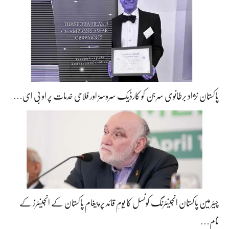
پاکستان نژاد برطانوی سرجن کو کارڈیک سروسز اور فلاحی خدمات پر او بی ای…
چیئرمین پاکستان انجینئرنگ کونسل کا یومِ قائد پر پیغام پاکستان کے انجینئرز کے
نام…