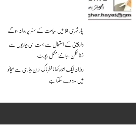
چار شہری خلا میں سیاحت کے سفر پر روانہ ہوگے
دارچینی کےاستعمال سے بہت سی بیماریوں سے
شفا ممکن ،جانئے مکمل رپورٹ
روزانہ ایک انڈہ کھاناخطرناک ترین بیماری سے بچائو
میں مدد دے سکتا ہے
Copyright © 2015, PKN All Rights Reserved. Theme Designed By
ADS