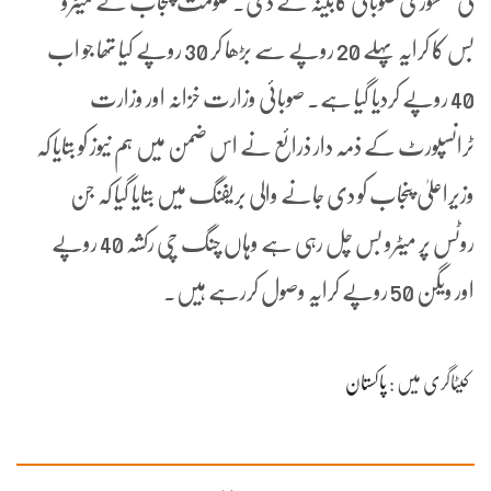
کی منظوری صوبائی کابینہ نے دی۔ حکومت پنجاب نے میٹرو
بس کا کرایہ پہلے 20 روپے سے بڑھا کر 30 روپے کیا تھا جو اب
40 روپے کردیا گیا ہے۔ صوبائی وزارت خزانہ اور وزارت
ٹرانسپورٹ کے ذمہ دار ذرائع نے اس ضمن میں ہم نیوز کو بتایا کہ
وزیراعلیٰ پنجاب کو دی جانے والی بریفنگ میں بتایا گیا کہ جن
روٹس پر میٹرو بس چل رہی ہے وہاں چنگ چی رکشہ 40 روپے
اور ویگن 50 روپے کرایہ وصول کررہے ہیں۔
کیٹاگری میں :
پاکستان