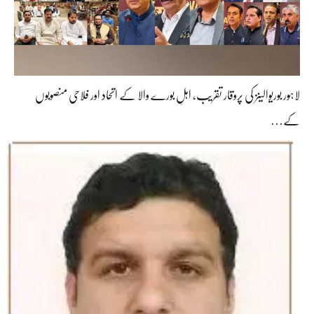
لاہور بوریوالینز کی پروقار تقریب، اہلِ بورے والا کے اتحاد اور فلاحی منصوبوں
کے…