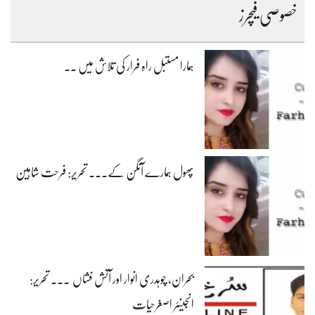
خصوصی فیچرز
ہمارا مستبل راہ فرار کی تلاش میں ۔۔
پھول ہمارے آنگن کے۔۔۔ تحریر: فرحت شاہین
بحران، چوہدری انوار اور آتش فشاں ۔۔۔ تحریر:
انجینئر اصغرحیات