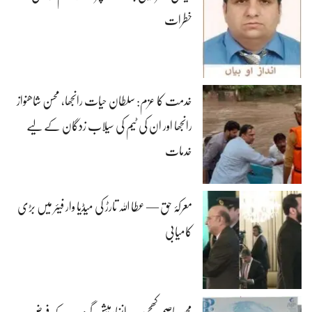
خطرات
خدمت کا عزم: سلطان حیات رانجھا، محسن شاھنواز
رانجھا اور ان کی ٹیم کی سیلاب زدگان کے لیے
خدمات
معرکۂ حق — عطا اللہ تارڑ کی میڈیا وار فیئر میں بڑی
کامیابی