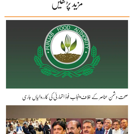
مزید پڑھیں
صحت دشمن عناصر کے خلاف پنجاب فوڈ اتھارٹی کی کارروائیاں جاری