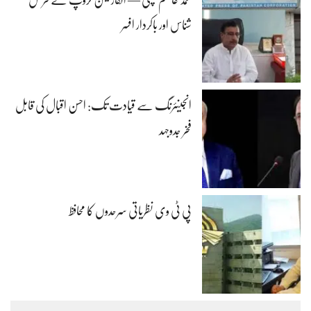
محمد عاصم کھچی — انفارمیشن گروپ کے فرض
شناس اور باکردار افسر
انجینئرنگ سے قیادت تک: احسن اقبال کی قابل
فخر جدوجہد
پی ٹی وی نظریاتی سرحدوں کا محافظ