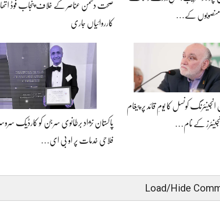
صحت دشمن عناصر کے خلاف پنجاب فوڈ اتھار
حی منصوبوں کے…
کارروائیاں جاری
 انجینئرنگ کونسل کا یومِ قائد پر پیغام
پاکستان نژاد برطانوی سرجن کو کارڈیک سروسز 
نجینئرز کے نام…
فلاحی خدمات پر او بی ای…
Load/Hide Comm