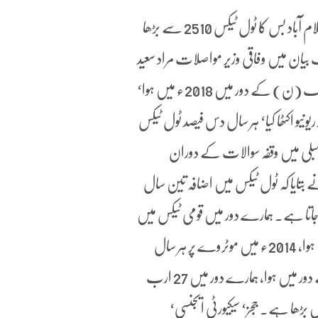
کا ٹول ٹیکس 750 سے بڑھا کر 830 روپے کیا گیا ہے۔لاہور اسلام آباد بس کا ٹول ٹیکس 2510 سے بڑھا
ری2020ء کو دئیے گئے ایک بیان میں وفاقی وزیر مواصلات مراد سعید
نے کہا ہے کہ موٹرویز پر ٹول ٹیکس میں آخری بار اضافہ مسلم لیگ (ن) کے دور میں 2018ء میں ہوا‘
 ارب 97 کروڑ روپے کا زائد ریونیو اکٹھا کیا‘ ہر سال دس فیصد ٹول ٹیکس
بلی میں وقفہ سوالات کے دوران
بتایا کہ ٹول ٹیکس میں اضافہ تین سال
جاتا ہے۔ ہمارے دور میں قومی ٹیکس میں
اضافہ نہیں ہوا۔ آخری بار ٹول ٹیکس اضافہ جولائی 2018ء میں ہوا، 2014ء میں موٹروے پر ہر سال
ٹول ٹیکس میں دس فیصد اضافہ کا معاہدہ مسلم لیگ (ن) کے دور میں ہوا، ہمارے دور میں 27 ارب
ہیں بڑھا ہے۔ ججز‘ سیکیورٹی ایجنسی‘