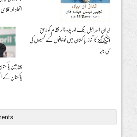
اتحاد اور فلا
ایران اسرائیل جنگ اور پٹرو ڈالر نظام کو لاحق
وینٹیج گیمز کا آغاز: پاکستان میں نوجوانوں کے کھیلوں کی
خطرات
نئی دنیا
چیئرمین پاکستان
پاکستان کے ا
ents