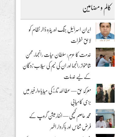
کالم و مضامین
ایران اسرائیل جنگ اور پٹرو ڈالر نظام کو
لاحق خطرات
خدمت کا عزم: سلطان حیات رانجھا، محسن
شاھنواز رانجھا اور ان کی ٹیم کی سیلاب زدگان
کے لیے خدمات
معرکۂ حق — عطا اللہ تارڑ کی میڈیا وار فیئر میں
بڑی کامیابی
محمد عاصم کھچی — انفارمیشن گروپ کے
فرض شناس اور باکردار افسر