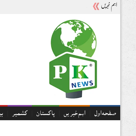
اہم خبریں
لاہور ب
_
صفحہ اول
اہم خبریں
پاکستان
کشمیر
بی