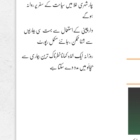
چار شہری خلا میں سیاحت کے سفر پر روانہ
ہوگے
دارچینی کےاستعمال سے بہت سی بیماریوں
سے شفا ممکن ،جانئے مکمل رپورٹ
روزانہ ایک انڈہ کھاناخطرناک ترین بیماری سے
بچائو میں مدد دے سکتا ہے