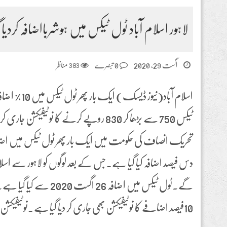
لاہور اسلام آباد ٹول ٹیکس میں ہوشربااضافہ کردیا گ
اگست 29, 2020
0 تبصرے
383
مناظر
اسلام آباد(نیو
ٹیکس 750 سے بڑھا کر 830 روپے کرنے کا نوٹیف
تحریک انصاف کی حکومت میں ایک بار پھر ٹول ٹیکس میں اضافہ
گے۔ٹول ٹیکس میں اضافہ 26 
10فیصد اضافے کا نوٹیفیکشن بھی جاری کر دیا گیا ہے۔نوٹیفیکشن کے مطابق اسلام آباد لاہور موٹروے