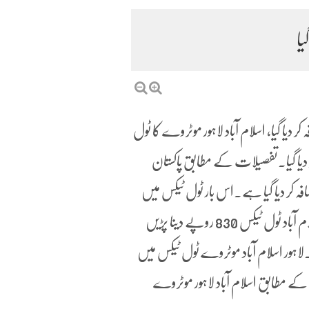
یا
ز ڈیسک) ایک بار پھر ٹول ٹیکس میں 10% اضافہ کر دیا گیا، اسلام آباد لاہور موٹروے کا ٹول
یکشن جاری کر دیا گیا۔تفصیلات کے مطابق پاکستان
 کر دیا گیا ہے۔اس بار ٹول ٹیکس میں
دس فیصد اضافہ کیا گیا ہے۔جس کے بعد لوگوں کو لاہور سے اسلام آباد ٹول ٹیکس 830 روپے دینا پڑیں
اگست 2020 سے کیا گیا ہے۔لاہور اسلام آباد موٹروے ٹول ٹیکس میں