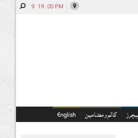
9 : 19 : 01 PM
چرز
کالم و مضامین
English