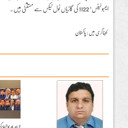
ایمبولینس‘ 1122 کی گاڑیاں ٹول ٹیکس سے مستثنیٰ ہیں۔
کیٹاگری میں :
پاکستان
لاہور بوریوالین