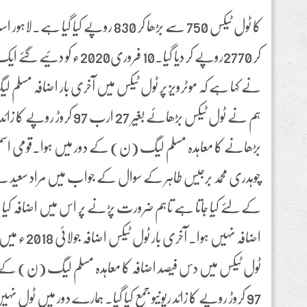
کر 2770روپے کر دیا گیا۔10 فرو
ہم نے ٹول ٹیکس بڑھائے بغیر 27
بڑھانے کا معاہدہ مسلم لیگ (ن) کے دور میں ہوا۔قومی اسم
چوہدری محمد برجیس طاہر کے سوال کے جواب میں مراد سعید نے 
کے لئے کیا جاتا ہے تاہم ضرورت پڑنے پر اس میں اضافہ کیا 
97 کروڑ روپے کا زائد ریونیو جمع کیا گیا۔ ہمارے دور میں ٹول ن