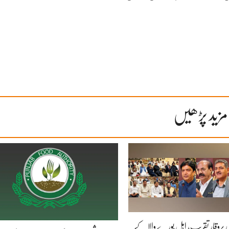
مزید پڑھیں
ز کی پروقار تقریب، اہلِ بورے والا کے