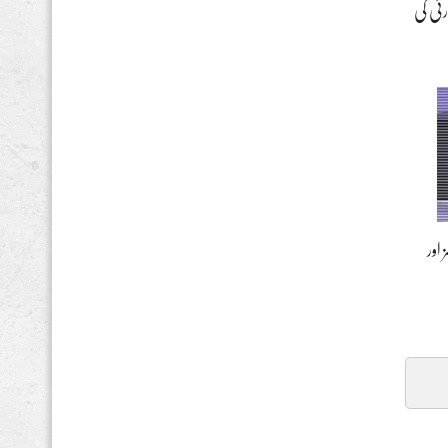
ٹی کی
اور