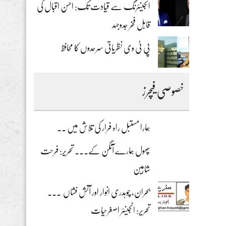
انجینئرنگ سے قیادت تک: احسن اقبال کی
قابل فخر جدوجہد
پی ٹی وی نظریاتی سرحدوں کا محافظ
خصوصی فیچرز
ہمارا مستبل راہ فرار کی تلاش میں ۔۔
پھول ہمارے آنگن کے۔۔۔ تحریر: فرحت
شاہین
بحران، چوہدری انوار اور آتش فشاں ۔۔۔
تحریر: انجینئر اصغرحیات