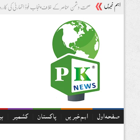
اہم خبریں
-
صفحہ اول
اہم خبریں
پاکستان
کشمیر
بی