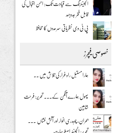
انجینئرنگ سے قیادت تک: احسن اقبال کی
قابل فخر جدوجہد
پی ٹی وی نظریاتی سرحدوں کا محافظ
خصوصی فیچرز
ہمارا مستبل راہ فرار کی تلاش میں ۔۔
پھول ہمارے آنگن کے۔۔۔ تحریر: فرحت
شاہین
بحران، چوہدری انوار اور آتش فشاں ۔۔۔
تحریر: انجینئر اصغرحیات