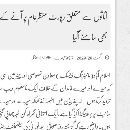
اثاثوں سے متعلق رپورٹ منظرعام پر آنےکے بع
بھی سامنے آگیا
اگست 28, 2020
0 تبصرے
361
مناظر
اسلام آباد(مانیٹرنگ ڈیسک) معاون خصوصی اور چیئرمین سی 
کہ میرے اور میرے خاندان کے خلاف ایک نامعلوم ویب سائٹ پر 
تردید کرتا ہوں ۔اپنے بیان میں انہوںنے کہاکہ میرے اور م
سائیٹ پر پروپیگنڈا کیا گیا ہے،ایک انتہائی گمراہ کن خبر چھاپی 
ہوں۔واضح رہے کہ گزشتہ روز صحافی احمد نورانی کی لیفٹیننٹ جن