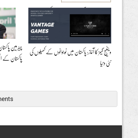
ایران اسرائیل جنگ اور پٹرو ڈالر نظام کو لاحق
خطرات
چیئرمین پاکستان
وینٹیج گیمز کا آغاز: پاکستان میں نوجوانوں کے کھیلوں کی
پاکستان کے ا
نئی دنیا
ents