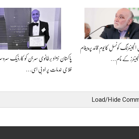
 انجینئرنگ کونسل کا یومِ قائد پر پیغام
پاکستان نژاد برطانوی سرجن کو کارڈیک سروسز 
نجینئرز کے نام…
فلاحی خدمات پر او بی ای…
Load/Hide Comm