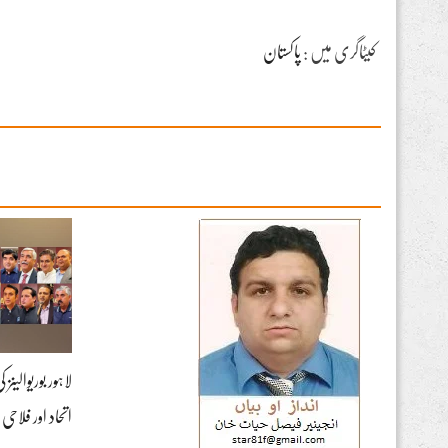
کیٹاگری میں :
پاکستان
لاہور بوریوالین
اتحاد اور فلا