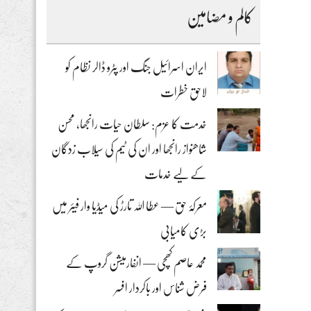
کالم و مضامین
ایران اسرائیل جنگ اور پٹرو ڈالر نظام کو
لاحق خطرات
خدمت کا عزم: سلطان حیات رانجھا، محسن
شاھنواز رانجھا اور ان کی ٹیم کی سیلاب زدگان
کے لیے خدمات
معرکۂ حق — عطا اللہ تارڑ کی میڈیا وار فیئر میں
بڑی کامیابی
محمد عاصم کھچی — انفارمیشن گروپ کے
فرض شناس اور باکردار افسر