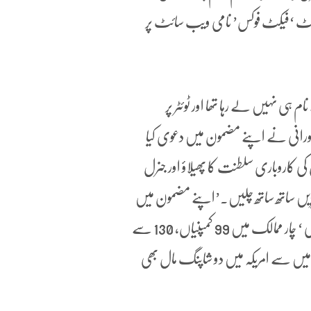
رٹ ‘فیکٹ فوکس’ نامی ویب سائٹ پر
م ہی نہیں لے رہا تھا اور ٹوئٹر پر
حمد نورانی نے اپنے مضمون میں دعوی کیا
ی کاروباری سلطنت کا پھیلاؤ اور جنرل
چیزیں ساتھ ساتھ چلیں۔’اپنے مضمون میں
احمد نورانی لکھتے ہیں کہ عاصم باجوہ کے بھائیوں، اہلیہ اور بچوں کی ‘ چار ممالک میں 99 کمپنیاں، 130 سے
مرشل جائیدادیں ہیں جن میں سے امریکہ میں دو شاپنگ مال بھی