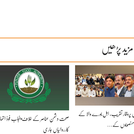
مزید پڑھیں
ز کی پروقار تقریب، اہلِ بورے والا کے
صحت دشمن عناصر کے خلاف پنجاب فوڈ اتھار
حی منصوبوں کے…
کارروائیاں جاری