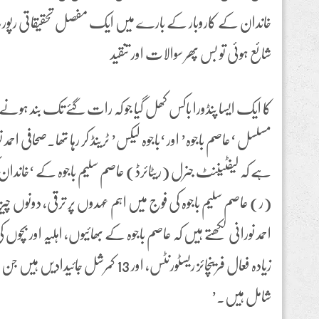
خاندان کے کاروبار کے بارے میں ایک مفصل تحقیقاتی رپو
شائع ہوئی تو بس پھر سوالات اور تنقید
کا ایک ایسا پنڈورا باکس کھل گیا جو کہ رات گئے تک بند ہونے نا
مسلسل ‘عاصم باجوہ’ اور ‘باجوہ لیکس’ ٹرینڈ کر رہا تھا۔صحافی ا
ہے کہ لیفٹیننٹ جنرل (ریٹائرڈ) عاصم سلیم باجوہ کے ‘خاندان ک
(ر) عاصم سلیم باجوہ کی فوج میں اہم عہدوں پر ترقی، دونوں 
زیادہ فعال فرینچائز ریسٹورنٹس، اور 13 ک
شامل ہیں۔’