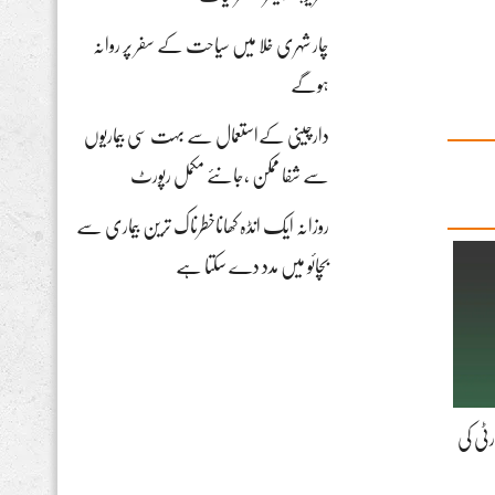
چار شہری خلا میں سیاحت کے سفر پر روانہ
ہوگے
دارچینی کےاستعمال سے بہت سی بیماریوں
سے شفا ممکن ،جانئے مکمل رپورٹ
روزانہ ایک انڈہ کھاناخطرناک ترین بیماری سے
بچائو میں مدد دے سکتا ہے
ٹی کی