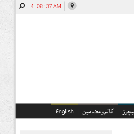
4 : 08 : 38 AM
چرز
کالم و مضامین
English