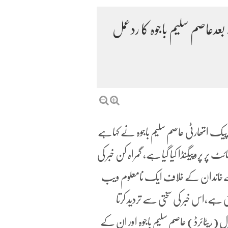
دعاصم سلیم باجوہ کا ردعمل
پیک اتھارٹی عاصم سلیم باجوہ نے کہاہے
پروپیگنڈا کیا گیا ہے، گمراہ کن خبر کی
یرے خاندان کے خلاف ایک نامعلوم ویب
گئی ہے،اس خبر کی سختی سے تردید کرتا
رل (ریٹائرڈ) عاصم سلیم باجوہ اور ان کے