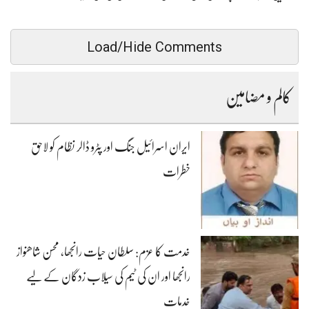
Load/Hide Comments
کالم و مضامین
ایران اسرائیل جنگ اور پٹرو ڈالر نظام کو لاحق
خطرات
خدمت کا عزم: سلطان حیات رانجھا، محسن شاھنواز
رانجھا اور ان کی ٹیم کی سیلاب زدگان کے لیے
خدمات