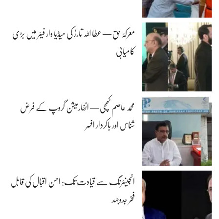
معرکۂ حق — عطا اللہ تارڑ کی میڈیا وار فیئر میں بڑی
کامیابی
محمد عاصم کھچی — انفارمیشن گروپ کے فرض
شناس اور باکردار افسر
انجینئرنگ سے قیادت تک: احسن اقبال کی قابل
فخر جدوجہد