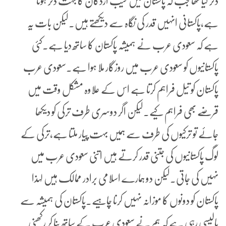
ذکر کیا تھا جب کہ پاکستان میں طیب اردگان کا بہت ذکر ہوتا
ہے،پاکستانی انہیں قدر کی نگاہ سے دیکھتے ہیں۔لیکن بات یہ
ہے کہ سعودی عرب نے ہمیشہ پاکستان کا ساتھ دیا ہے۔کئی
پاکستانیوں کو سعودی عرب میں روزگار ملا ہوا ہے۔سعودی عرب
پاکستان کو تیل فراہم کرتا ہے اس کے علاوہ مشکل وقت میں
قرضے بھی فراہم کیے۔لیکن اگر دوسری طرف ترکی کو دیکھا
جائے تو ترکیوں کی طرف سے ہمیں بہت پیار ملتا ہے،ترکی کے
لوگ پاکستانیوں کی جتنی قدر کرتے ہیں اتنی سعودی عرب میں
نہیں کی جاتی۔لیکن دو ہمارے اسلامی برادر ممالک ہیں لہذا
پاکستان کو دونوں کا موزانہ نہیں کرنا چاہیے۔پاکستان کی ہمیشہ سے
پالیسی رہی ہے کہ ہم نے سعودی عرب کے ساتھ بنا کر رکھنی