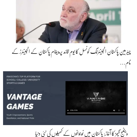
چیئرمین پاکستان انجینئرنگ کونسل کا یومِ قائد پر پیغام پاکستان کے انجینئرز کے
نام…
وینٹیج گیمز کا آغاز: پاکستان میں نوجوانوں کے کھیلوں کی نئی دنیا