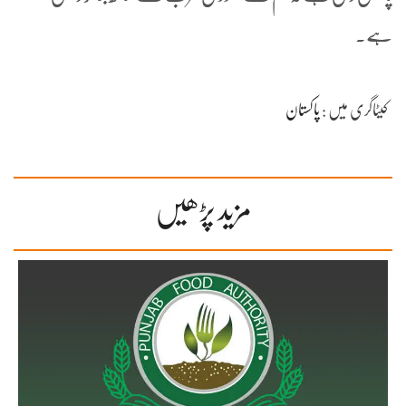
ہے۔
کیٹاگری میں :
پاکستان
مزید پڑھیں