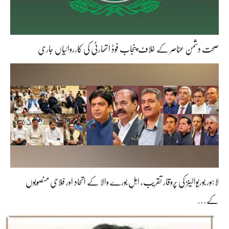
صحت دشمن عناصر کے خلاف پنجاب فوڈ اتھارٹی کی کارروائیاں جاری
لاہور بوریوالینز کی پروقار تقریب، اہلِ بورے والا کے اتحاد اور فلاحی منصوبوں
کے…