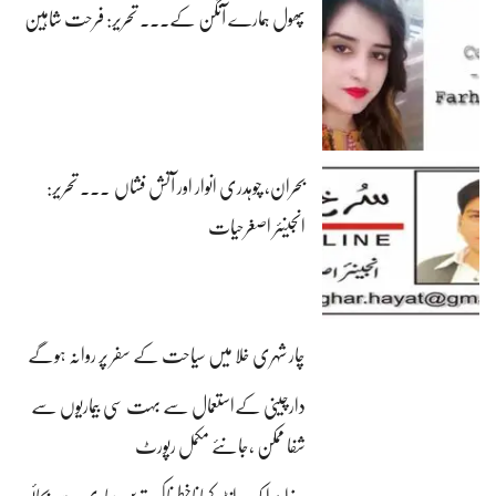
پھول ہمارے آنگن کے۔۔۔ تحریر: فرحت شاہین
بحران، چوہدری انوار اور آتش فشاں ۔۔۔ تحریر:
انجینئر اصغرحیات
چار شہری خلا میں سیاحت کے سفر پر روانہ ہوگے
دارچینی کےاستعمال سے بہت سی بیماریوں سے
شفا ممکن ،جانئے مکمل رپورٹ