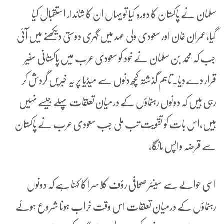
سلمان نے پاکستان کا دورہ کیا تو یہاں ان کا شاندار استقبال کیا
گیا،عمران خان اور سعودی ولی عہد میں گہری دوستی دیکھنے میں آئی
جب کہ محمد بن سلمان نے خود کو سعودی عرب میں پاکستانی سفیر
قرار دے دیا۔تاہم گذشتہ کچھ دنوں سے میڈیا پر یہ خبریں گردش کر
رہی ہیں کہ دونوں رہنماؤں کے درمیان تعلقات پہلے جیسے نہیں
ہیں،اس بات کو تقویت تب ملی جب سعودی عرب نے پاکستان
سے قرضہ واپس مانگا،
اسی حوالے سے سینئر صحافی رؤف کلاسرا کا کہنا ہے کہ دونوں
رہنماؤں کے درمیان تعلقات اس وقت خراب ہونا شروع ہوئے