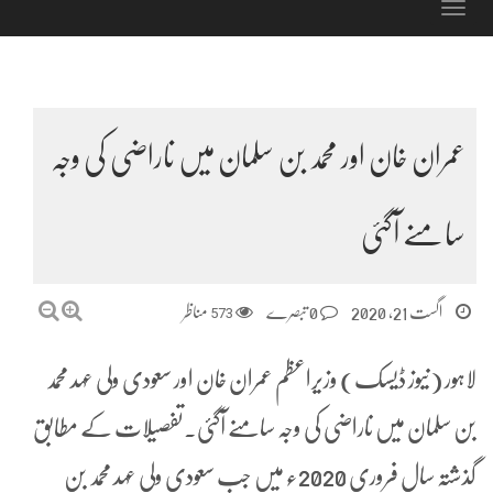
Toggle
navigation
عمران خان اور محمد بن سلمان میں ناراضی کی وجہ
سامنے آگئی
اگست 21, 2020
0 تبصرے
573
مناظر
لاہور (نیوز ڈیسک) وزیراعظم عمران خان اور سعودی ولی عہد محمد
بن سلمان میں ناراضی کی وجہ سامنے آگئی۔تفصیلات کے مطابق
گذشتہ سال فروری 2020ء میں جب سعودی ولی عہد محمد بن