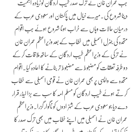
جب عمران خان نے ترک صدر طیب اردگان کو زیادہ اہمیت
دیناشروع کی۔میرے خیال میں پاکستان اور سعودی عرب کے
درمیان حالات وہاں سے خراب ہونا شروع ہوئے جب اقوام
متحدہ کی جنرل اسمبلی میں خطاب کے بعد وزیراعظم عمران خان
نے ترکی کے وزیراعظم طیب اردگان کے ساتھ ملاقات کر کے
دو طرفہ تعلقات کو مضبوط سے مضبوط تر بنانے کا اعادہ کیا۔اقوام
متحدہ سے واپسی پر بھی عمران خان نے قومی اسمبلی سے خطاب
کر تے ہوئے طیب اردگان کو مسلم امہ کا سب سے بڑا لیڈر قرار
دے دیا جو سعودی عرب کے شہزادوں کو ناگوار گزرا۔وزیراعظم
عمران خان نے اسمبلی میں اپنے خطاب میں بھی ترک صدر کا