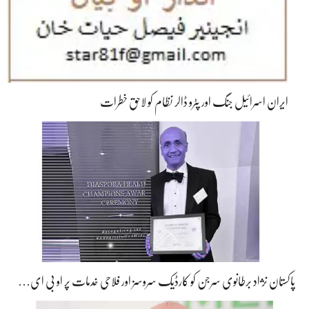
ایران اسرائیل جنگ اور پٹرو ڈالر نظام کو لاحق خطرات
پاکستان نژاد برطانوی سرجن کو کارڈیک سروسز اور فلاحی خدمات پر او بی ای…