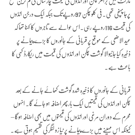
مارکٹ میں برائلر چکن اور انڈوں کی قیمت چار سال کی کم ترین سطح
پرجا پہنچی تھی۔ فی کلو چکن 97روپےتک جبکہ ایک درجن انڈوں
کی قیمت 116روپے رہی۔اس حوالے سے تاجروں کا کہنا تھا کہ
عید الاضحی کے موقع پر قربانی کے جانوروں کا بڑے پیمانے پر
ذخیرہ کیا جانیوالا گوشت چکن اور انڈو ں کی قیمت میں ریکارڈ کمی کا
باعث ہے۔
قربانی کے جانوروں کا ذخیرہ شدہ گوشت کھائے جانے کے بعد
چکن اور انڈوں کی قیمتیں ایک بارپھر اضافہ ہو جائے گا۔ انہوں
محرم کے دوران مرغی اور انڈوں کی قیمتوں میں بھی اضافہ ہوگا –
کیونکہ اس مہینے میں بڑے پیمانے پر نیا زو لنگر کی تقسیم ہوتی ہے۔