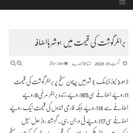
Toggle
navigation
برائلرگوشت کی قیمت میں ہوشربااضافہ
اگست 19, 2020
0 تبصرے
346
مناظر
لاہور(نیوز ڈیسک) شہرمیں پرچون سطح پر برائلرگوشت کی قیمت
11روپے اضافے سی165روپے،زندہ برائلر مرغی8روپے
اضافے سے 114روپے جبکہ فارمی انڈوں کی قیمت ایک روپے
اضافے سی117روپے فی درجن رہی۔ گزشتہ روز ہول سیل