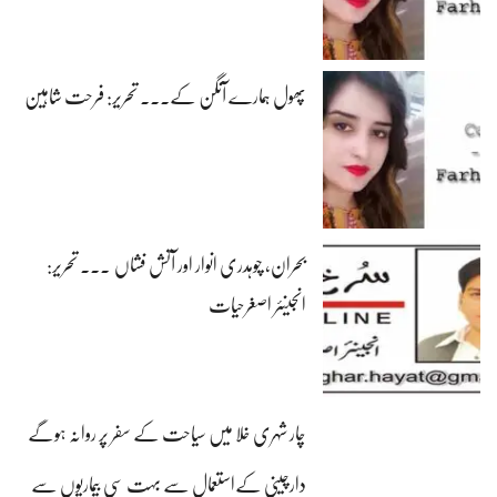
پھول ہمارے آنگن کے۔۔۔ تحریر: فرحت شاہین
بحران، چوہدری انوار اور آتش فشاں ۔۔۔ تحریر:
انجینئر اصغرحیات
چار شہری خلا میں سیاحت کے سفر پر روانہ ہوگے
دارچینی کےاستعمال سے بہت سی بیماریوں سے