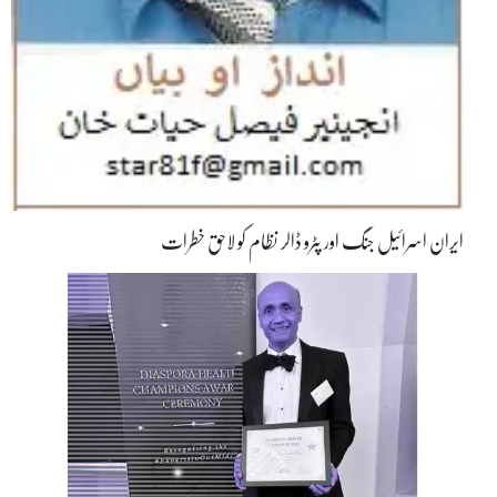
ایران اسرائیل جنگ اور پٹرو ڈالر نظام کو لاحق خطرات