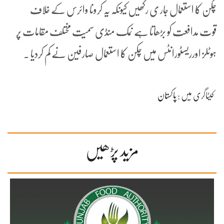
چکن کا استعمال جار ی رکھیں کیونکہ یہ کرونا وائرس کے خلاف
قوت مدافعت کو بڑھاتا ہے نمک منڈی سمیت مختلف مقامات پر
ہوٹلز اورریسٹورانٹس میں چکن کا استعمال صارفین نے کم کردیا ۔
کیٹاگری میں :
پاکستان
مزید پڑھیں