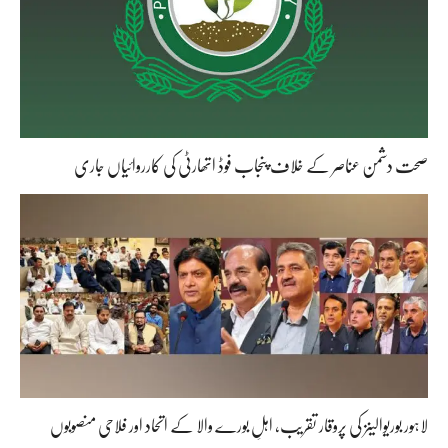
صحت دشمن عناصر کے خلاف پنجاب فوڈ اتھارٹی کی کارروائیاں جاری
لاہور بوریوالینز کی پروقار تقریب، اہلِ بورے والا کے اتحاد اور فلاحی منصوبوں