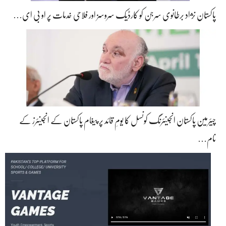
پاکستان نژاد برطانوی سرجن کو کارڈیک سروسز اور فلاحی خدمات پر او بی ای…
چیئرمین پاکستان انجینئرنگ کونسل کا یومِ قائد پر پیغام پاکستان کے انجینئرز کے
نام…