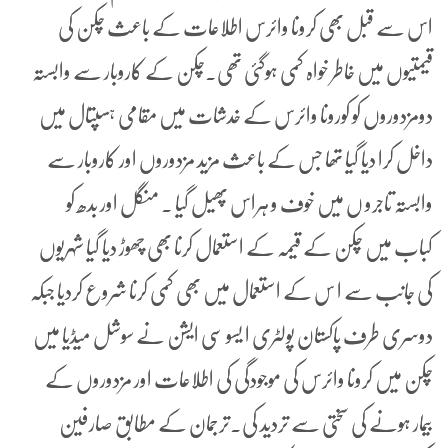
اس سے قبل بھی کرونا وائرس اطلاعات کے باعث چکن کی
قیمتیوں میں خاطر خواہ کمی ہوگئی تھی۔چکن کے کاروبار سے وابستہ
دومزدوروں کو کورونا وائرس کے خدشات میں مقامی ہسپتال میں
داخل کرا دیا گیا تھا جس کے باعث مزید مزدوروں اور کاروبار سے
وابستہ تاجرو ں میں خوف و ہراس پھیل گیا ۔ منگل اور بدھ کو
کباب میں چکن کے قیمہ کے استعمال کرنا بھی چھوڑ دیا گیا شہریوں
کی جانب سے ا س کے استعمال میں بھی کمی کرنا شروع کردیا جبکہ
دوسری طرف پاکستان پولٹری ا یسو سی ایشن نے سوشل میڈیا میں
چکن میں کرونا وائرس کی موجودگی کی اطلاعات اور مزدوروں کے
بیمار ہونے کی سختی سے تردید کی۔ترجمان کے مطابق صارفین