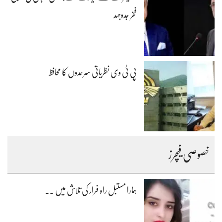
فخر جدوجہد
پی ٹی وی نظریاتی سرحدوں کا محافظ
خصوصی فیچرز
ہمارا مستبل راہ فرار کی تلاش میں ۔۔