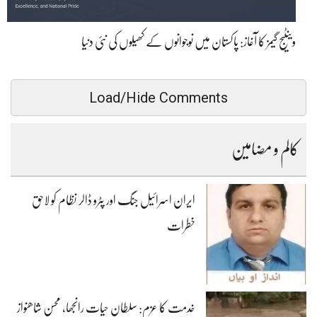
وینٹیج گیمز کا آغاز: پاکستان میں نوجوانوں کے کھیلوں کی نئی دنیا
Load/Hide Comments
کالم و مضامین
ایران اسرائیل جنگ اور پٹرو ڈالر نظام کو لاحق
خطرات
خدمت کا عزم: سلطان حیات رانجھا، محسن شاھنواز