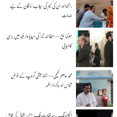
رانجھا اور ان کی ٹیم کی سیلاب زدگان کے لیے
خدمات
معرکۂ حق — عطا اللہ تارڑ کی میڈیا وار فیئر میں بڑی
کامیابی
محمد عاصم کھچی — انفارمیشن گروپ کے فرض
شناس اور باکردار افسر
انجینئرنگ سے قیادت تک: احسن اقبال کی قابل