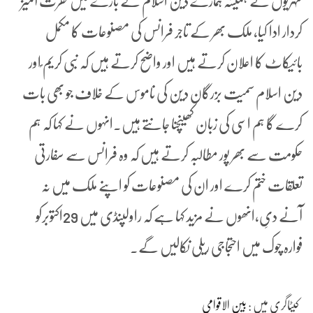
شہریوں نے ہمیشہ ہمارے دین اسلام کے بارے میں نفرت آمیز
کردار ادا کیا، ملک بھر کے تاجر فرانس کی مصنوعات کا مکمل
بائیکاٹ کا اعلان کرتے ہیں اور واضح کرتے ہیں کہ نبی کریم ؐاور
دین اسلام سمیت بزرگان دین کی ناموس کے خلاف جو بھی بات
کرے گا ہم اسی کی زبان کھینچنا جانتے ہیں۔انہوں نے کہا کہ ہم
حکومت سے بھر پور مطالبہ کرتے ہیں کہ وہ فرانس سے سفارتی
تعلقات ختم کرے اور ان کی مصنوعات کو اپنے ملک میں نہ
آنے دیِ،انھوں نے مزید کہا ہے کہ راولپنڈی میں 29اکتوبرکو
فوارہ چوک میں احتجاجی ریلی نکالیں گے۔
کیٹاگری میں :
بین الاقوامی