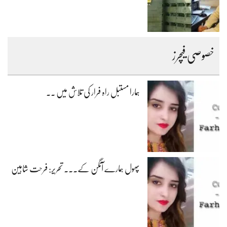
خصوصی فیچرز
ہمارا مستبل راہ فرار کی تلاش میں ۔۔
پھول ہمارے آنگن کے۔۔۔ تحریر: فرحت شاہین