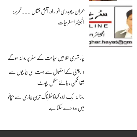
بحران، چوہدری انوار اور آتش فشاں ۔۔۔ تحریر:
انجینئر اصغرحیات
چار شہری خلا میں سیاحت کے سفر پر روانہ ہوگے
دارچینی کےاستعمال سے بہت سی بیماریوں سے
شفا ممکن ،جانئے مکمل رپورٹ
روزانہ ایک انڈہ کھاناخطرناک ترین بیماری سے بچائو
میں مدد دے سکتا ہے