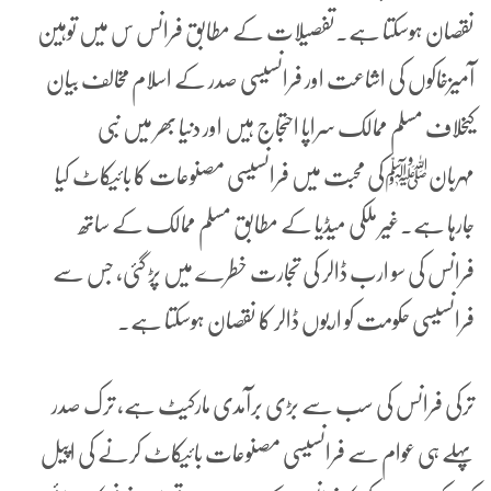
نقصان ہوسکتا ہے۔تفصیلات کے مطابق فرانس س میں توہین
آمیزخاکوں کی اشاعت اور فرانسیسی صدر کے اسلام مخالف بیان
کیخلاف مسلم ممالک سراپا احتجاج ہیں اور دنیا بھر میں نبی
مہربانﷺکی محبت میں فرانسیسی مصنوعات کا بائیکاٹ کیا
جارہا ہے۔غیر ملکی میڈیا کے مطابق مسلم ممالک کے ساتھ
فرانس کی سو ارب ڈالر کی تجارت خطرے میں پڑ گئی، جس سے
فرانسیسی حکومت کو اربوں ڈالر کا نقصان ہوسکتا ہے۔
ترکی فرانس کی سب سے بڑی برآمدی مارکیٹ ہے، ترک صدر
پہلے ہی عوام سے فرانسیسی مصنوعات بائیکاٹ کرنے کی اپیل