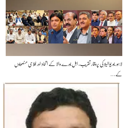
لاہور بوریوالینز کی پروقار تقریب، اہلِ بورے والا کے اتحاد اور فلاحی منصوبوں
کے…