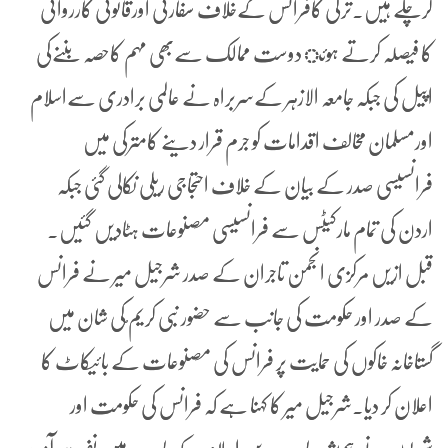
کرچکے ہیں۔ترکی کافرانس کےخلاف سفارتی اورقانونی کارروائی
کا فیصلہ کرتے ہوئ دوست ممالک سےبھی مہم کاحصہ بننےکی
اپیل کی جبکہ جامعہ الازہر کےسربراہ نے عالمی برادری سےاسلام
اورمسلمان مخالف اقدامات کو جرم قرار دینے کامترکی میں
فرانسیسی صدر کے بیان کے خلاف احتجاجی ریلی نکالی گئی جبکہ
اردن کی تمام مارکیٹس سے فرانسیسی مصنوعات ہٹادیں گئیں۔
قبل ازیں مرکزی انجمن تاجران کے صدر شرجیل میر نے فرانس
کے صدر اور حکومت کی جانب سے حضور نبی کریم ؐکی شان میں
گستاخانہ خاکوں کی حمایت پر فرانس کی مصنوعات کے بائیکاٹ کا
اعلان کر دیا۔شرجیل میر کا کہنا ہے کہ فرانس کی حکومت اور