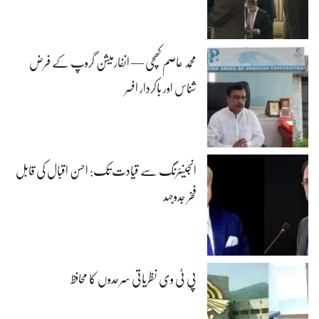
محمد عاصم کھچی — انفارمیشن گروپ کے فرض
شناس اور باکردار افسر
انجینئرنگ سے قیادت تک: احسن اقبال کی قابل
فخر جدوجہد
پی ٹی وی نظریاتی سرحدوں کا محافظ