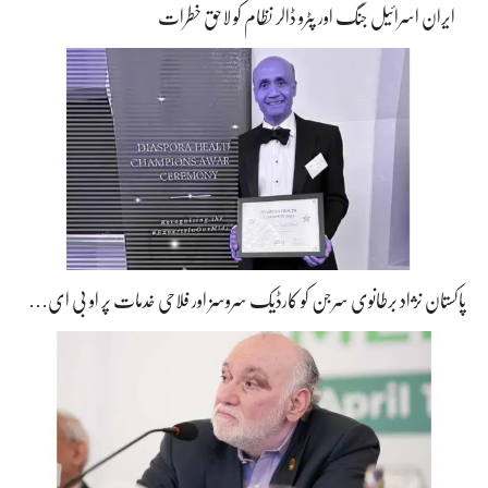
ایران اسرائیل جنگ اور پٹرو ڈالر نظام کو لاحق خطرات
پاکستان نژاد برطانوی سرجن کو کارڈیک سروسز اور فلاحی خدمات پر او بی ای…