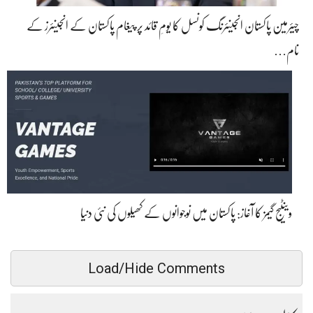
چیئرمین پاکستان انجینئرنگ کونسل کا یومِ قائد پر پیغام پاکستان کے انجینئرز کے
نام…
وینٹیج گیمز کا آغاز: پاکستان میں نوجوانوں کے کھیلوں کی نئی دنیا
Load/Hide Comments