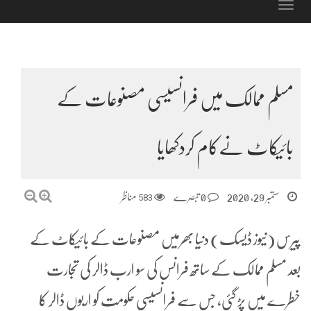
Toggle
navigation
مسلم ممالک میں فرانسیسی مصنوعات کے
بائیکاٹ نےکام کردکھایا
ستمبر 29, 2020
0 تبصرے
583
مناظر
پیرس (نیوز ڈیسک) دنیا بھرمیں مصنوعات کے بائیکاٹ کے
بعد مسلم ممالک کے ساتھ فرانس کی سو ارب ڈالر کی تجارت
خطرے میں پڑ گئی، جس سے فرانسیسی حکومت کو اربوں ڈالر کا