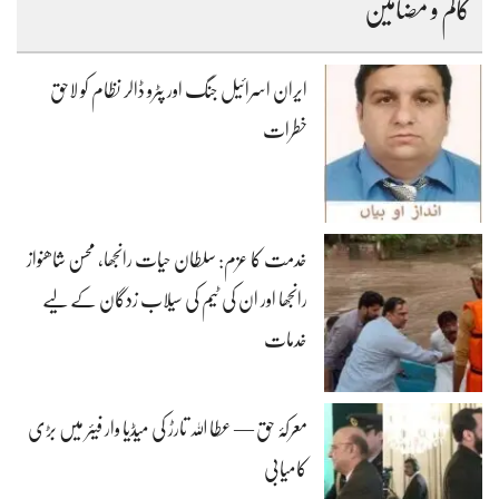
کالم و مضامین
ایران اسرائیل جنگ اور پٹرو ڈالر نظام کو لاحق
خطرات
خدمت کا عزم: سلطان حیات رانجھا، محسن شاھنواز
رانجھا اور ان کی ٹیم کی سیلاب زدگان کے لیے
خدمات
معرکۂ حق — عطا اللہ تارڑ کی میڈیا وار فیئر میں بڑی
کامیابی