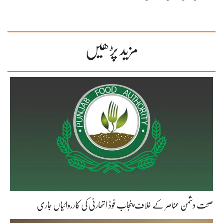
مزید پڑھیں
صحت دشمن عناصر کے خلاف پنجاب فوڈ اتھارٹی کی کارروائیاں جاری