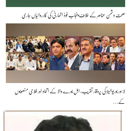
صحت دشمن عناصر کے خلاف پنجاب فوڈ اتھارٹی کی کارروائیاں جاری
لاہور بوریوالینز کی پروقار تقریب، اہلِ بورے والا کے اتحاد اور فلاحی منصوبوں
کے…