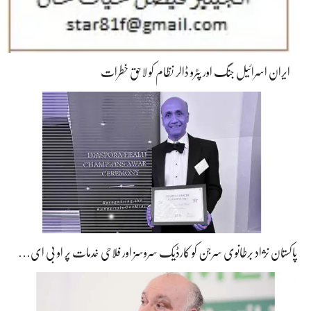
ایران اسرائیل جنگ اور پٹرو ڈالر نظام کو لاحق خطرات
پاکستان نژاد برطانوی سرجن کو کارڈیک سروسز اور فلاحی خدمات پر او بی ای…