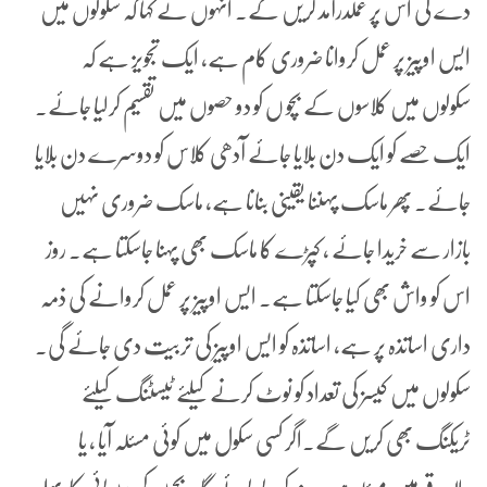
دے گی اس پر عملدرآمد کریں گے۔ انہوں نے کہا کہ سکولوں میں
ایس اوپیز پر عمل کروانا ضروری کام ہے، ایک تجویز ہے کہ
سکولوں میں کلاسوں کے بچو ں کو دو حصوں میں تقسیم کرلیا جائے۔
ایک حصے کو ایک دن بلایا جائے آدھی کلاس کو دوسرے دن بلایا
جائے۔ پھر ماسک پہننا یقینی بنانا ہے، ماسک ضروری نہیں
بازار سے خریدا جائے ، کپڑے کا ماسک بھی پہنا جاسکتا ہے۔ روز
اس کو واش بھی کیا جاسکتا ہے۔ ایس اوپیز پر عمل کروانے کی ذمہ
داری اساتذہ پر ہے، اساتذہ کو ایس اوپیز کی تربیت دی جائے گی۔
سکولوں میں کیسز کی تعداد کو نوٹ کرنے کیلئے ٹیسٹنگ کیلئے
ٹریکنگ بھی کریں گے۔اگر کسی سکول میں کوئی مسئلہ آیا ، یا