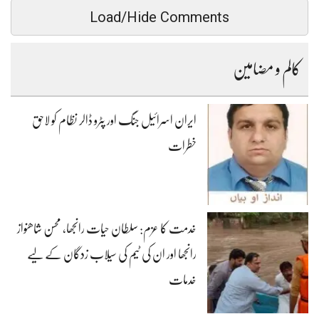
Load/Hide Comments
کالم و مضامین
ایران اسرائیل جنگ اور پٹرو ڈالر نظام کو لاحق
خطرات
خدمت کا عزم: سلطان حیات رانجھا، محسن شاھنواز
رانجھا اور ان کی ٹیم کی سیلاب زدگان کے لیے
خدمات