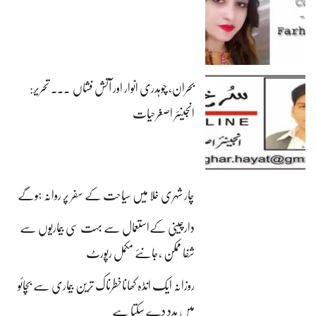
بحران، چوہدری انوار اور آتش فشاں ۔۔۔ تحریر:
انجینئر اصغرحیات
چار شہری خلا میں سیاحت کے سفر پر روانہ ہوگے
دارچینی کےاستعمال سے بہت سی بیماریوں سے
شفا ممکن ،جانئے مکمل رپورٹ
روزانہ ایک انڈہ کھاناخطرناک ترین بیماری سے بچائو
میں مدد دے سکتا ہے