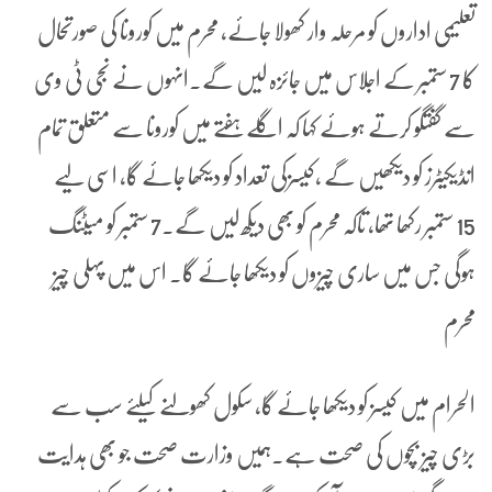
تعلیمی اداروں کو مرحلہ وار کھولا جائے، محرم میں کورونا کی صورتحال
کا 7 ستمبر کے اجلاس میں جائزہ لیں گے۔انہوں نے نجی ٹی وی
سے گفتگو کرتے ہوئے کہا کہ اگلے ہفتے میں کورونا سے متعلق تمام
انڈیکیٹرز کو دیکھیں گے ،کیسزکی تعداد کو دیکھا جائے گا، اسی لیے
15 ستمبر رکھا تھا، تاکہ محرم کو بھی دیکھ لیں گے۔7 ستمبر کو میٹنگ
ہوگی جس میں ساری چیزوں کو دیکھا جائے گا۔ اس میں پہلی چیز
محرم
الحرام میں کیسز کو دیکھا جائے گا، سکول کھولنے کیلئے سب سے
بڑی چیز بچوں کی صحت ہے۔ہمیں وزارت صحت جو بھی ہدایت