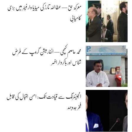
معرکۂ حق — عطا اللہ تارڑ کی میڈیا وار فیئر میں بڑی
کامیابی
محمد عاصم کھچی — انفارمیشن گروپ کے فرض
شناس اور باکردار افسر
انجینئرنگ سے قیادت تک: احسن اقبال کی قابل
فخر جدوجہد