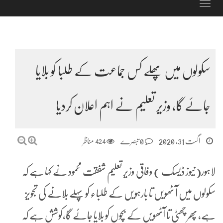
Toggle
navigation
سکولوں میں پھلے کس جماعت کے طلبا کو بلایا
جائے گا، وزیر تعلیم نے اہم اعلان کردیا
اگست 31, 2020
0 تبصرے
424
مناظر
لاہور(نیوز ڈیسک ) وفاقی وزیر تعلیم شفقت محمود نے کہا ہے کہ
سکولوں میں آ ٹھویں تا بارہویں کے طلباء کو پہلے بلانے کی تجویز
ہے، پھر چھٹی تا آٹھویں کے بچوں کو بلایا جائے گا،کوشش ہے کہ