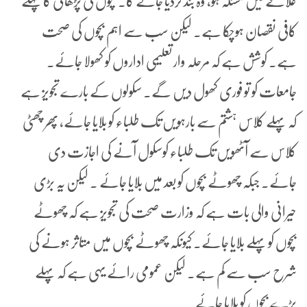
علاقے میں مسئلہ ہو، وہ بند کردیا جائے گا۔ بچوں کی پڑھائی کا پہلے
کافی نقصان ہوچکا ہے۔ لیکن سب سے اہم بچوں کی صحت
ہے۔ کوشش ہے کہ مرحلہ وار تعلیمی اداروں کو کھولا جائے۔
جامعات کو تو فوری کھول دیں گے۔ سکولوں کے بارے تجویز ہے
کہ پہلے کلاس ہشتم سے بارہویں تک طلباء کو بلایا جائے، پھر چھٹی
کلاس سے آٹھویں تک طلباء کوسکول آنے کی اجازت دی
جائے۔ جبکہ چھوٹے بچوں کو بعد میں بلایا جائے ۔ لیکن یہ بڑی
حیرانی والی بات ہے کہ وزارت صحت کی تجویز ہے کہ چھوٹے
بچوں کو پہلے بلایا جائے۔ کیونکہ چھوٹے بچوں میں متاثر ہونے کی
شرح سب سے کم ہے۔ لیکن عمومی رائے یہی ہے کہ پہلے
بڑے بچوں کو بلایا جائے۔