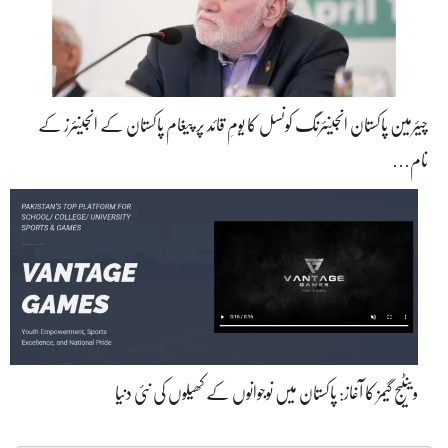
چیئرمین پاکستان انجینئرنگ کونسل کا یومِ قائد پر پیغام پاکستان کے انجینئرز کے
نام…
وینٹیج گیمز کا آغاز: پاکستان میں نوجوانوں کے کھیلوں کی نئی دنیا