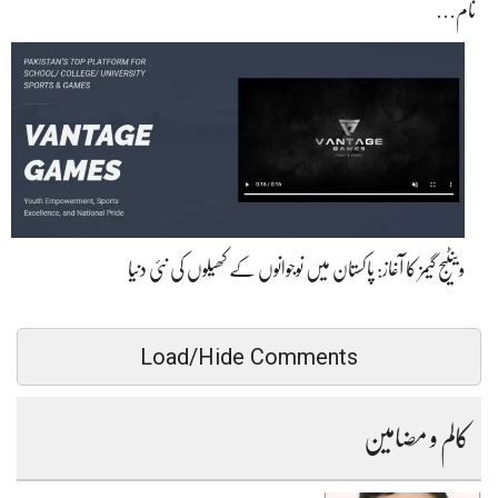
نام…
وینٹیج گیمز کا آغاز: پاکستان میں نوجوانوں کے کھیلوں کی نئی دنیا
Load/Hide Comments
کالم و مضامین