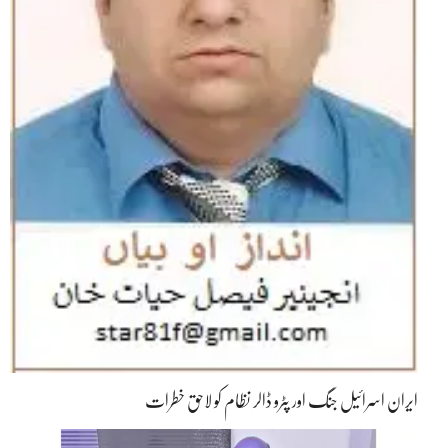
ایران اسرائیل جنگ اور پٹرو ڈالر نظام کو لاحق خطرات