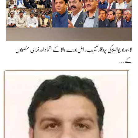
لاہور بوریوالینز کی پروقار تقریب، اہلِ بورے والا کے اتحاد اور فلاحی منصوبوں
کے…