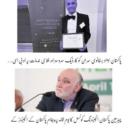
پاکستان نژاد برطانوی سرجن کو کارڈیک سروسز اور فلاحی خدمات پر او بی ای…
چیئرمین پاکستان انجینئرنگ کونسل کا یومِ قائد پر پیغام پاکستان کے انجینئرز کے