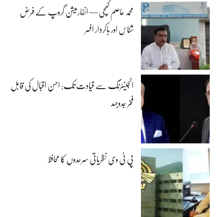
محمد عاصم کھچی — انفارمیشن گروپ کے فرض
شناس اور باکردار افسر
انجینئرنگ سے قیادت تک: احسن اقبال کی قابل
فخر جدوجہد
پی ٹی وی نظریاتی سرحدوں کا محافظ