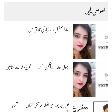
خصوصی فیچرز
ہمارا مستبل راہ فرار کی تلاش میں ۔۔
پھول ہمارے آنگن کے۔۔۔ تحریر: فرحت شاہین
بحران، چوہدری انوار اور آتش فشاں ۔۔۔ تحریر: