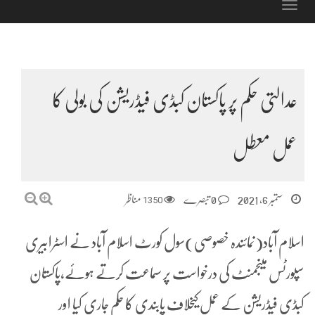
Toggle
navigation
عدالتی حکم پر پاکستان کبڈی فیڈریشن کی بولی کا
عمل معطل
ستمبر 6, 2021
0 تبصرے
1350
مناظر
اسلام آباد(نمائندہ خصوصی)سول کورٹ اسلام آباد نے اسٹرابیری
سپورٹس مینجمنٹ کی درخواست پر سماعت کرتے ہوئے،پاکستان
کبڈی فیڈریشن کے عمل کیخلاف پابندی کا حکم جاری کیا اور