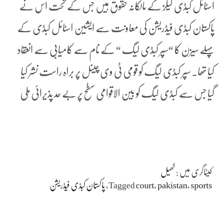
اسٹائل کبڈی لیگز کے مالکانہ حقوق ہیں جس کے تحت اس نے
پاکستان کبڈی فیڈریشن کی معاونت سے ایشین اسٹائل کبڈی کے
پہلے سیزن کا “سپر کبڈی لیگ “ کے نام سے کامیابی سے انعقاد
کیا تھا۔ سپر کبڈی لیگ کو قومی ٹی وی چینل پر براہ راست نشر کیا
گیا جس سے کبڈی لیگ کو بین الاقوامی سطح پر بے حد پذیرائی ملی
کیٹاگری میں :
کھیل
sports
،
pakistan
،
court
Tagged
،
پاکستان کبڈی فیڈریشن