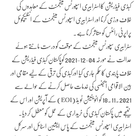
کبڈی فیڈریشن کااسٹرابیری اسپورٹس مینجمنٹ کے معاہدوں کی
خلاف ورزی کرنا اور اسٹرابیری اسپورٹس مینجمنٹ کے انٹلیکچوئل
پراپرٹی رائٹس کو متاثر کرنا ہے۔
سٹرابیری سپورٹس مینجمنٹ کے موقف کو درست مانتے ہوئے
عدالت نے مورخہ 04-12-2021 کوپاکستان کبڈی فیڈریشن کے
خلاف پابندی کا حکم جاری کیا اورکبڈی کی ترقی کے لیے مقامی اور
بین الاقوامی ایجنسی کی خدمات حاصل کرنے کے حوالے سے
18.11.2021 کو انویٹیشن ٹو بِڈ (EOI) کے آپریشن اور اس کے
نتیجے میں پاکستان کبڈی کی خریداری کے عمل کو معطل کر دیا۔
اسٹرابیری اسپورٹس مینجمنٹ کے پاس ایشین اسٹائل اور سرکل