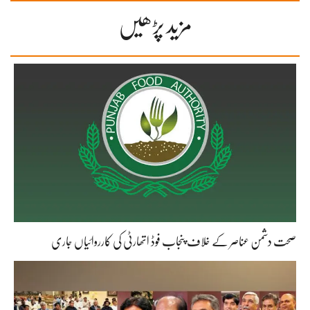
مزید پڑھیں
صحت دشمن عناصر کے خلاف پنجاب فوڈ اتھارٹی کی کارروائیاں جاری