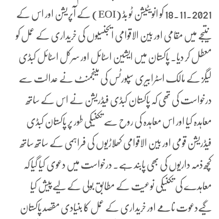
18.11.2021 کو انویٹیشن ٹو بِڈ (EOI) کے آپریشن اور اس کے
نتیجے میں مقامی اور بین الاقوامی ایجنسیوں کی خریداری کے عمل کو
معطل کر دیا۔ پاکستان میں ایشین اسٹائل اور سرکل اسٹائل کبڈی
لیگز کے مالک اسٹرابیری سپورٹس کی مینجمنٹ نے عدالت سے
درخواست کی تھی کہ پاکستان کبڈی فیڈریشن نے اس کے ساتھ
معاہدہ کیا اور اس معاہدہ کی روح سے تکنیکی طور پر پاکستان کبڈی
فیڈریشن قومی اور بین الاقوامی کھلاڑیوں کی فراہمی کے ساتھ ساتھ
کچھ ذمہ داریوں کی بھی پابند ہے۔ درخواست میں دعوی کیا گیا کہ
معاہدے کی تکنیکی نوعیت کے مطابق بولی کے لیےپیش کیا
گیےدعوت نامے اور خریداری کے عمل کا بنیادی مقصد پاکستان