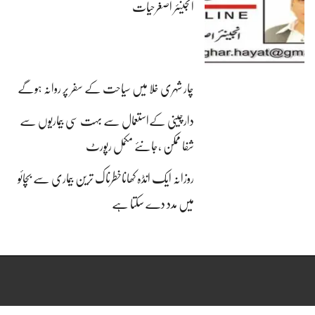
انجینئر اصغرحیات
چار شہری خلا میں سیاحت کے سفر پر روانہ ہوگے
دارچینی کےاستعمال سے بہت سی بیماریوں سے
شفا ممکن ،جانئے مکمل رپورٹ
روزانہ ایک انڈہ کھاناخطرناک ترین بیماری سے بچائو
میں مدد دے سکتا ہے