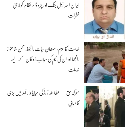
ایران اسرائیل جنگ اور پٹرو ڈالر نظام کو لاحق
خطرات
خدمت کا عزم: سلطان حیات رانجھا، محسن شاھنواز
رانجھا اور ان کی ٹیم کی سیلاب زدگان کے لیے
خدمات
معرکۂ حق — عطا اللہ تارڑ کی میڈیا وار فیئر میں بڑی
کامیابی