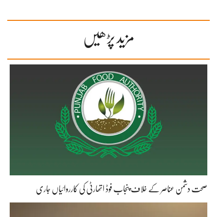
مزید پڑھیں
صحت دشمن عناصر کے خلاف پنجاب فوڈ اتھارٹی کی کارروائیاں جاری