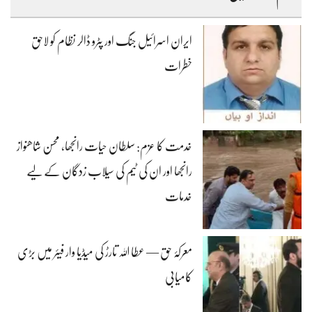
ایران اسرائیل جنگ اور پٹرو ڈالر نظام کو لاحق
خطرات
خدمت کا عزم: سلطان حیات رانجھا، محسن شاھنواز
رانجھا اور ان کی ٹیم کی سیلاب زدگان کے لیے
خدمات
معرکۂ حق — عطا اللہ تارڑ کی میڈیا وار فیئر میں بڑی
کامیابی