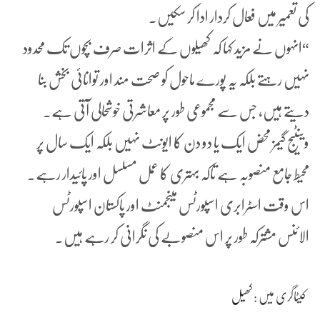
کی تعمیر میں فعال کردار ادا کر سکیں۔
“انہوں نے مزید کہا کہ کھیلوں کے اثرات صرف بچوں تک محدود
نہیں رہتے بلکہ یہ پورے ماحول کو صحت مند اور توانائی بخش بنا
دیتے ہیں، جس سے مجموعی طور پر معاشرتی خوشحالی آتی ہے۔
وینٹیج گیمز محض ایک یا دو دن کا ایونٹ نہیں بلکہ ایک سال پر
محیط جامع منصوبہ ہے تاکہ بہتری کا عمل مسلسل اور پائیدار رہے۔
اس وقت اسٹرابری اسپورٹس مینجمنٹ اور پاکستان اسپورٹس
الائنس مشترکہ طور پر اس منصوبے کی نگرانی کر رہے ہیں۔
کیٹاگری میں :
کھیل