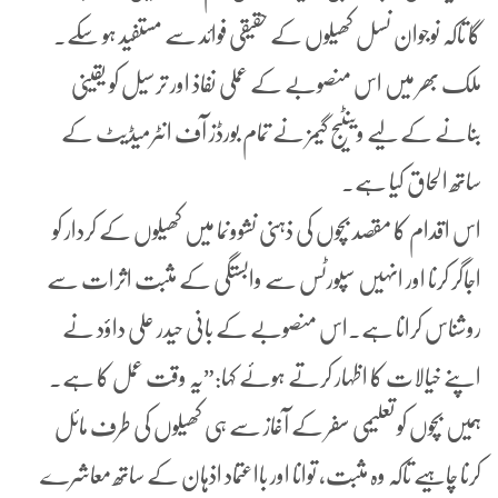
گا تاکہ نوجوان نسل کھیلوں کے حقیقی فوائد سے مستفید ہو سکے۔
ملک بھر میں اس منصوبے کے عملی نفاذ اور ترسیل کو یقینی
بنانے کے لیے وینٹیج گیمز نے تمام بورڈز آف انٹرمیڈیٹ کے
ساتھ الحاق کیا ہے۔
اس اقدام کا مقصد بچوں کی ذہنی نشوونما میں کھیلوں کے کردار کو
اجاگر کرنا اور انہیں سپورٹس سے وابستگی کے مثبت اثرات سے
روشناس کرانا ہے۔اس منصوبے کے بانی حیدر علی داؤد نے
اپنے خیالات کا اظہار کرتے ہوئے کہا:”یہ وقت عمل کا ہے۔
ہمیں بچوں کو تعلیمی سفر کے آغاز سے ہی کھیلوں کی طرف مائل
کرنا چاہیے تاکہ وہ مثبت، توانا اور بااعتماد اذہان کے ساتھ معاشرے