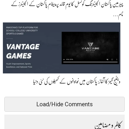
چیئرمین پاکستان انجینئرنگ کونسل کا یومِ قائد پر پیغام پاکستان کے انجینئرز کے
نام…
وینٹیج گیمز کا آغاز: پاکستان میں نوجوانوں کے کھیلوں کی نئی دنیا
Load/Hide Comments
کالم و مضامین