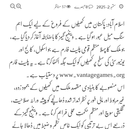
ستمبر 2, 2025
0 تبصرے
57
مناظر
اسلام آباد: پاکستان میں کھیلوں کے فروغ کے لیے ایک اہم
سنگِ میل عبور ہو گیا ہے۔ وینٹیج گیمز کا باضابطہ آغاز کر دیا گیا ہے،
جو ملک کا پہلا منظم قومی پلیٹ فارم ہے جو اسکول، کالج اور
یونیورسٹی کی سطح پر کھیلوں کو ایک جگہ اکٹھا کرتا ہے۔ یہ پلیٹ فارم
www.vantagegames.org پر دستیاب ہے۔
اس منصوبے کا بنیادی مقصد ملک میں کھیلوں کے جمود زدہ،
غیر مربوط اور مالی طور پر نظر انداز شدہ ڈھانچے کو پیشہ ورانہ صلاحیت،
تخلیقی سوچ اور منظم حکمتِ عملی فراہم کرنا ہے۔ وینٹیج گیمز کے
ذریعے اس بے ترتیبی کو ایک خاص نظم و ضبط میں ڈھالا جائے