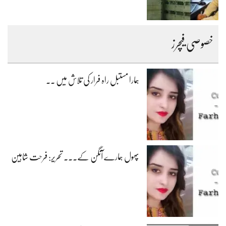
خصوصی فیچرز
ہمارا مستبل راہ فرار کی تلاش میں ۔۔
پھول ہمارے آنگن کے۔۔۔ تحریر: فرحت شاہین