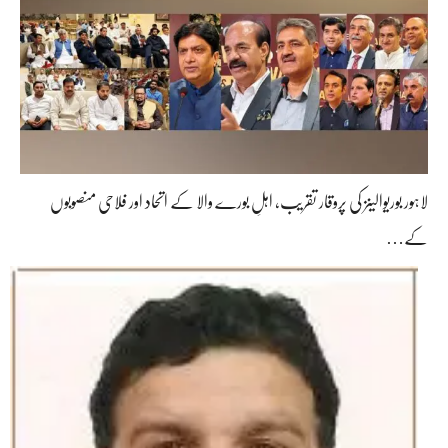
لاہور بوریوالینز کی پروقار تقریب، اہلِ بورے والا کے اتحاد اور فلاحی منصوبوں
کے…