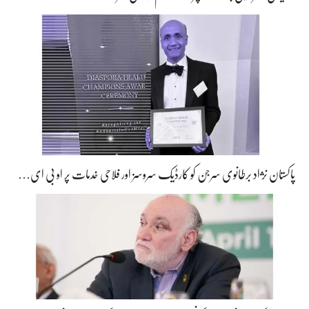
پاکستان نژاد برطانوی سرجن کو کارڈیک سروسز اور فلاحی خدمات پر او بی ای…