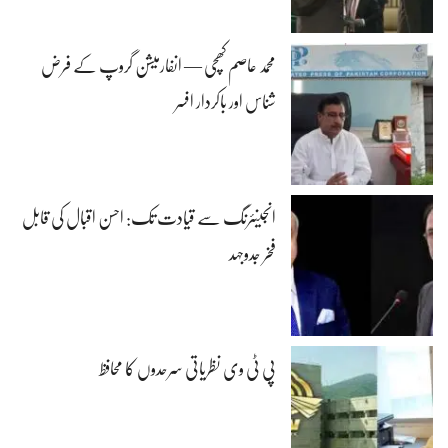
محمد عاصم کھچی — انفارمیشن گروپ کے فرض
شناس اور باکردار افسر
انجینئرنگ سے قیادت تک: احسن اقبال کی قابل
فخر جدوجہد
پی ٹی وی نظریاتی سرحدوں کا محافظ