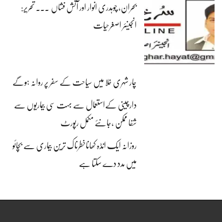
بحران، چوہدری انوار اور آتش فشاں ۔۔۔ تحریر:
انجینئر اصغرحیات
چار شہری خلا میں سیاحت کے سفر پر روانہ ہوگے
دارچینی کےاستعمال سے بہت سی بیماریوں سے
شفا ممکن ،جانئے مکمل رپورٹ
روزانہ ایک انڈہ کھاناخطرناک ترین بیماری سے بچائو
میں مدد دے سکتا ہے