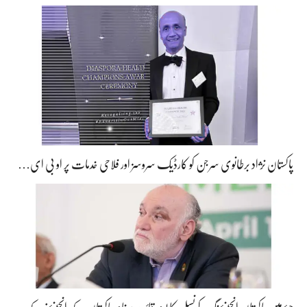
پاکستان نژاد برطانوی سرجن کو کارڈیک سروسز اور فلاحی خدمات پر او بی ای…