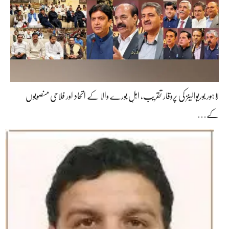
لاہور بوریوالینز کی پروقار تقریب، اہلِ بورے والا کے اتحاد اور فلاحی منصوبوں
کے…