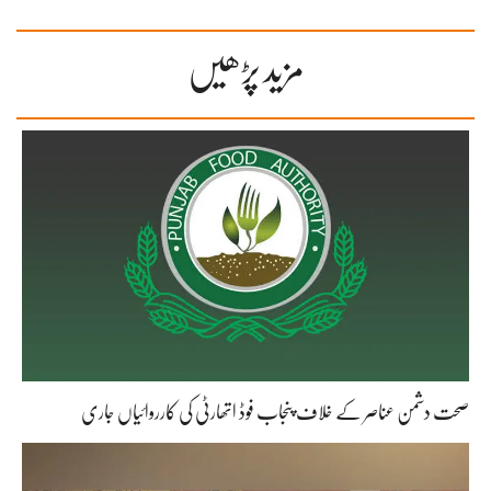
مزید پڑھیں
صحت دشمن عناصر کے خلاف پنجاب فوڈ اتھارٹی کی کارروائیاں جاری