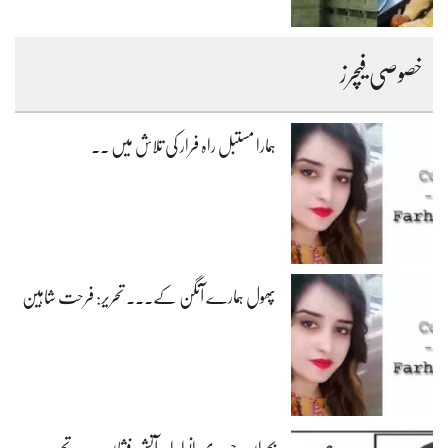
خصوصی فیچرز
ہمارا مستبل راہ فرار کی تلاش میں ۔۔
پھول ہمارے آنگن کے۔۔۔ تحریر: فرحت شاہین