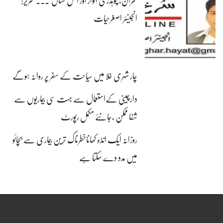
بحران، چوہدری انوار اور آتش فشاں ۔۔۔ تحریر:
انجینئر اصغرحیات
چار شہری خلا میں سیاحت کے سفر پر روانہ ہوگے
دارچینی کےاستعمال سے بہت سی بیماریوں سے
شفا ممکن ،جانئے مکمل رپورٹ
روزانہ ایک انڈہ کھاناخطرناک ترین بیماری سے بچائو
میں مدد دے سکتا ہے