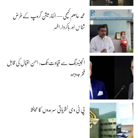
محمد عاصم کھچی — انفارمیشن گروپ کے فرض
شناس اور باکردار افسر
انجینئرنگ سے قیادت تک: احسن اقبال کی قابل
فخر جدوجہد
پی ٹی وی نظریاتی سرحدوں کا محافظ