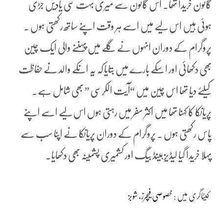
گائون خریدا تھا۔ اس گائون سے میری بہت سی یادیں جڑی
ہوئی ہیں اس لیے میں اسے ہر وقت اپنے ساتھ رکھتی ہوں ۔
پروگرام کے دوران انہوں نے گلے میں پہننے والی ایک چین
بھی دکھائی اور اسکے بارے میں بتایا کہ یہ انکے والد نے حفاظت
کیلئے دیا تھا اس چین میں “آیت الکرسی ” بھی شامل ہے۔
پریانکا کا کہنا تھا میں اکثر سفر میں رہتی ہوں اس لیے اسے اپنے
پاس رکھتی ہوں ۔ پروگرام کے دوران پریانکا نے اپنا سب سے
پہلا خریدا گیا لیڈیز ہینڈ بیگ اور کشمیری پشمینہ بھی دکھایا۔
کیٹاگری میں :
خصوصی فیچرز
،
شوبز