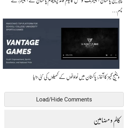
چیئرمین پاکستان انجینئرنگ کونسل کا یومِ قائد پر پیغام پاکستان کے انجینئرز کے
نام…
وینٹیج گیمز کا آغاز: پاکستان میں نوجوانوں کے کھیلوں کی نئی دنیا
Load/Hide Comments
کالم و مضامین