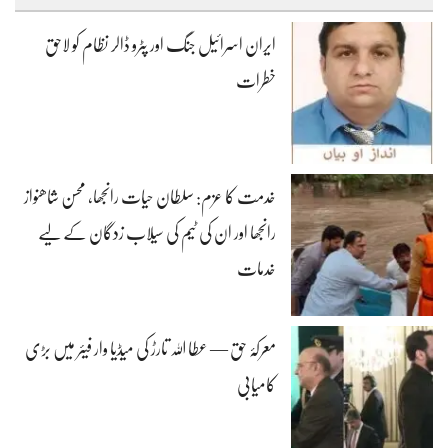
ایران اسرائیل جنگ اور پٹرو ڈالر نظام کو لاحق
خطرات
خدمت کا عزم: سلطان حیات رانجھا، محسن شاھنواز
رانجھا اور ان کی ٹیم کی سیلاب زدگان کے لیے
خدمات
معرکۂ حق — عطا اللہ تارڑ کی میڈیا وار فیئر میں بڑی
کامیابی