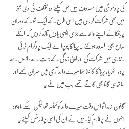
کی پروموشن میں مصروف ہیں جس کیلئے وہ مختلف ٹی وی شوز
میں بھی شرکت کر رہی ہیں اسی طرح کے ایک شو کے دوران
پریانکا نے اپنے والد سے جڑی ایسی یادیں تازہ کردیں کہ انکے
مداح بھی افسردہ ہوگئے ۔ پریانکا چوپڑا نے ایک پروگرام ڈرٹی
لانڈری میں شرکت کی اور اپنی زندگی کے بہت سے رازوں سے
پردہ اٹھایا ، پریانکا کا کہنا تھا میرے والد آرمی میں سرجن تھے اور
ساتھ ہی گانا بھی گاتے تھے جب میں نے یہ
گائون خریدا تو اس وقت میرے والد کو کینسر تھا لیکن اسکے باوجود
انہوں نے پرفارم کیا ، میں نے ان کی اسی پرفارمنس کیلئے یہ