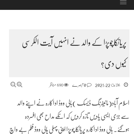
Toggle
navigation
پریانکاچوپڑا کے والد نے انہیں آیت الکرسی
کیوں دی؟
جولائ 22, 2021
0 تبصرے
690
مناظر
اسلام آباد(مانیٹرنگ ڈیسک )بالی ووڈ اداکارہ نے اپنے والد
سے جڑی ایسی یادیں تازہ کردیں کہ انکے مداح بھی افسردہ
ہوگئے۔ بالی ووڈ اداکارہ پریانکا چوپڑا اپنی پہلی ہالی ووڈ فلم بے واچ