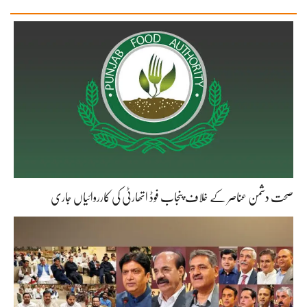
صحت دشمن عناصر کے خلاف پنجاب فوڈ اتھارٹی کی کارروائیاں جاری