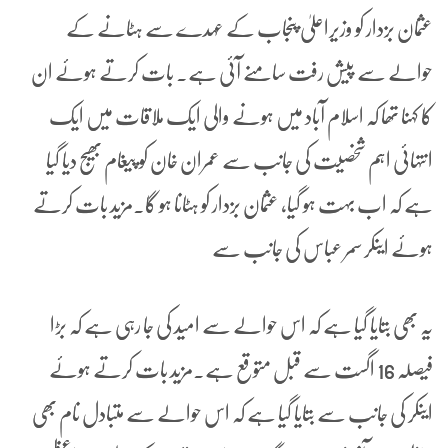
عثمان بزدار کو وزیراعلیٰ پنجاب کے عہدے سے ہٹانے کے
حوالے سے پیش رفت سامنے آئی ہے۔ بات کرتے ہوئے ان
کا کہنا تھا کہ اسلام آباد میں ہونے والی ایک ملاقات میں ایک
انتہائی اہم شخصیت کی جانب سے عمران خان کو پیغام بھیج دیا گیا
ہے کہ اب بہت ہو گیا، عثمان بزدار کو ہٹانا ہو گا۔مزید بات کرتے
ہوئے اینکر سمر عباس کی جانب سے
یہ بھی بتایا گیا ہے کہ اس حوالے سے امید کی جا رہی ہے کہ بڑا
فیصلہ 16 اگست سے قبل متوقع ہے۔مزید بات کرتے ہوئے
اینکر کی جانب سے بتایا گیا ہے کہ اس حوالے سے متبادل نام بھی