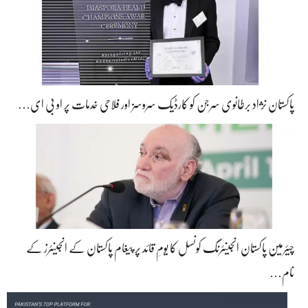
پاکستان نژاد برطانوی سرجن کو کارڈیک سروسز اور فلاحی خدمات پر او بی ای…
چیئرمین پاکستان انجینئرنگ کونسل کا یومِ قائد پر پیغام پاکستان کے انجینئرز کے
نام…