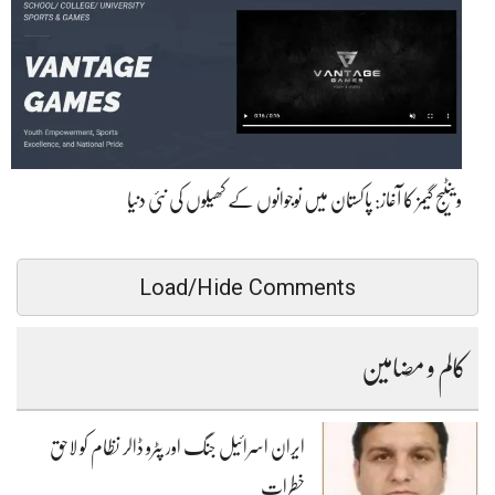
وینٹیج گیمز کا آغاز: پاکستان میں نوجوانوں کے کھیلوں کی نئی دنیا
Load/Hide Comments
کالم و مضامین
ایران اسرائیل جنگ اور پٹرو ڈالر نظام کو لاحق
خطرات