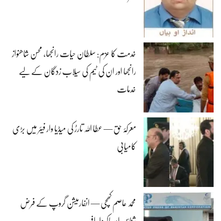
خدمت کا عزم: سلطان حیات رانجھا، محسن شاھنواز
رانجھا اور ان کی ٹیم کی سیلاب زدگان کے لیے
خدمات
معرکۂ حق — عطا اللہ تارڑ کی میڈیا وار فیئر میں بڑی
کامیابی
محمد عاصم کھچی — انفارمیشن گروپ کے فرض