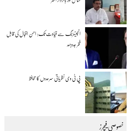
شناس اور باکردار افسر
انجینئرنگ سے قیادت تک: احسن اقبال کی قابل
فخر جدوجہد
پی ٹی وی نظریاتی سرحدوں کا محافظ
خصوصی فیچرز