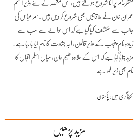
منظرعام پر آنا شروع ہو گئے ہیں، اس مقصد کے لئے وزیراعظم
عمران خان نے ملاقاتیں بھی شروع کر دیں ہیں۔سمر عباس کی
جانب سے انکشاف کیا گیا ہے کہ اس حوالے سے سب سے
زیادہ نام پنجاب کے وزیر قانون راجہ بشارت کا نام لیا جا رہا ہے۔
مزید بتایا گیا ہے کہ اس کے علاوہ علیم خان، میاں اسلم اقبال کا
نام بھی زیر غور ہے۔
کیٹاگری میں :
پاکستان
مزید پڑھیں