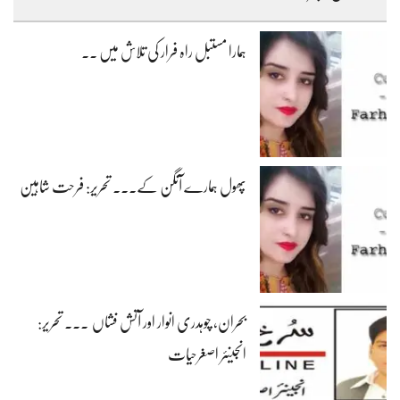
ہمارا مستبل راہ فرار کی تلاش میں ۔۔
پھول ہمارے آنگن کے۔۔۔ تحریر: فرحت شاہین
بحران، چوہدری انوار اور آتش فشاں ۔۔۔ تحریر:
انجینئر اصغرحیات