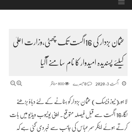
Toggle
navigation
عثمان بزدار کی 16اگست تک چھٹی،وزارت اعلیٰ
کیلئے پسندیدہ امیدوار کا نام سامنے آگیا
اگست 3, 2020
0 تبصرے
800
مناظر
لاہور(نیوز ڈیسک) عثمان بزدار کو ہٹانے کے لئے دباؤ بڑھنے
لگا،16 اگست سے قبل فیصلہ متوقع۔ اپنی یوٹیوب ویڈیو میں بات
کرتے ہوئے اینکر سمر عباس کی جانب سے خبر دی گئی ہے کہ