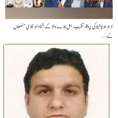
لاہور بوریوالینز کی پروقار تقریب، اہلِ بورے والا کے اتحاد اور فلاحی منصوبوں
کے…