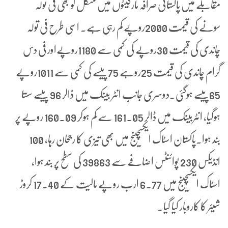
مقابلے میں پاکستانی صرافہ مارکیٹوں میں منگل کو بھی فی تولہ
سونے کی قیمت 2000روپے کم رہی ہے۔ اسی طرح فی تولہ
چاندی کی قیمت 30روپے کی کمی سے 1180روپےاور فی دس
گرام چاندی کی قیمت 25روہے 75پیسے کی کمی سے 1011روپے
65پیسے ہوگئی۔دوسری جانب انٹر بینک میں ڈالر 96 پیسے سستا
ہوگیا، انٹربینک میں ڈالر 161.05 سے کم ہوکر 160.09 روپے پر
بند ہوا۔پاکستان اسٹاک ایکسچینج میں بھی تیزی کا رجحان رہا، 100
انڈیکس 230 پوائنٹس اضافے سے 39863 کی سطح پر بند ہوا،
اسٹاک ایکسچینج میں 6.77 ارب روپے مالیت کے 17.40 کروڑ
شیئر کا کاروبار کیا گیا۔