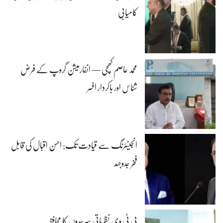
کامیابی
محمد عاصم کھچی — انفارمیشن گروپ کے فرض
شناس اور باکردار افسر
انجینئرنگ سے قیادت تک: احسن اقبال کی قابل
فخر جدوجہد
پی ٹی وی نظریاتی سرحدوں کا محافظ