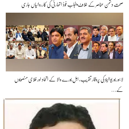
صحت دشمن عناصر کے خلاف پنجاب فوڈ اتھارٹی کی کارروائیاں جاری
لاہور بوریوالینز کی پروقار تقریب، اہلِ بورے والا کے اتحاد اور فلاحی منصوبوں
کے…