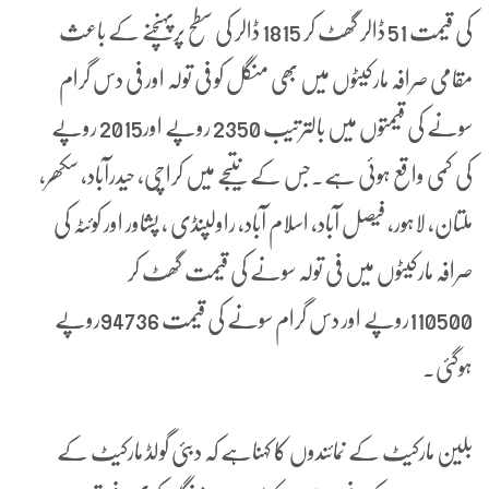
کی قیمت 51 ڈالر گھٹ کر 1815 ڈالر کی سطح پرپہنچنے کے باعث
مقامی صرافہ مارکیٹوں میں بھی منگل کو فی تولہ اور فی دس گرام
سونے کی قیمتوں میں بالترتیب 2350 روپے اور2015 روپے
کی کمی واقع ہوئی ہے۔جس کے نتیجے میں کراچی، حیدرآباد، سکھر،
ملتان، لاہور، فیصل آباد، اسلام آباد، راولپنڈی ، پشاور اور کوئٹہ کی
صرافہ مارکیٹوں میں فی تولہ سونے کی قیمت گھٹ کر
110500روپے اور دس گرام سونے کی قیمت 94736روپے
ہوگئی۔
بلین مارکیٹ کے نمائندوں کا کہناہے کہ دبئی گولڈ مارکیٹ کے