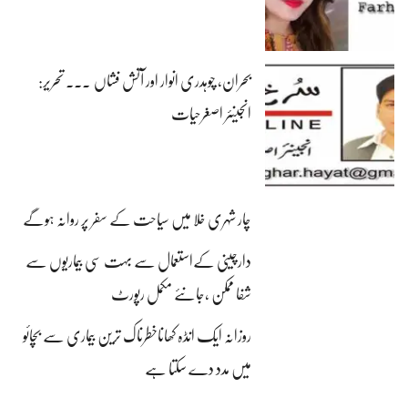
بحران، چوہدری انوار اور آتش فشاں ۔۔۔ تحریر:
انجینئر اصغرحیات
چار شہری خلا میں سیاحت کے سفر پر روانہ ہوگے
دارچینی کےاستعمال سے بہت سی بیماریوں سے
شفا ممکن ،جانئے مکمل رپورٹ
روزانہ ایک انڈہ کھاناخطرناک ترین بیماری سے بچائو
میں مدد دے سکتا ہے