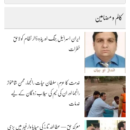
کالم و مضامین
ایران اسرائیل جنگ اور پٹرو ڈالر نظام کو لاحق
خطرات
خدمت کا عزم: سلطان حیات رانجھا، محسن شاھنواز
رانجھا اور ان کی ٹیم کی سیلاب زدگان کے لیے
خدمات
معرکۂ حق — عطا اللہ تارڑ کی میڈیا وار فیئر میں بڑی