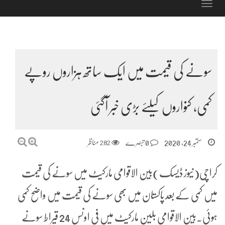
Toggle
navigation
سونے کی قیمت میں ایک ساتھ ہزاروں روپے
کمی، کنواروں کیلئے بڑی خبر آگئی
ستمبر 24, 2020
0 تبصرے
282
مناظر
کراچی(نیوز ڈیسک)بین الاقوامی مارکیٹ میں سونے کی قیمت
میں کمی کے بعد پاکستان میں بھی سونے کی قیمت میں واضح کمی
ہوئی۔بین الاقوامی بلین مارکیٹ میں فی اونس 24 قیراط سونے