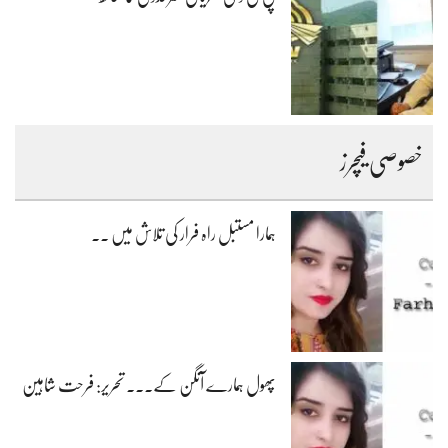
خصوصی فیچرز
ہمارا مستبل راہ فرار کی تلاش میں ۔۔
پھول ہمارے آنگن کے۔۔۔ تحریر: فرحت شاہین