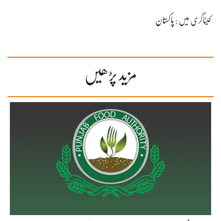
کیٹاگری میں :
پاکستان
مزید پڑھیں