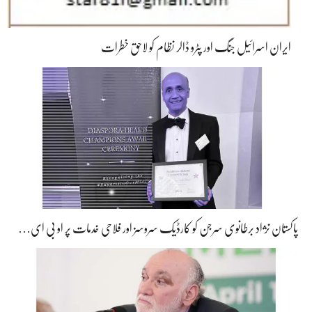
ایران اسرائیل جنگ اور پٹرو ڈالر نظام کو لاحق خطرات
پاکستان نژاد برطانوی سرجن کو کارڈیک سروسز اور فلاحی خدمات پر او بی ای…