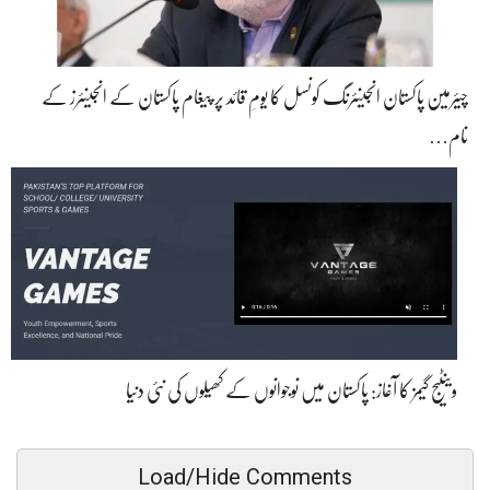
چیئرمین پاکستان انجینئرنگ کونسل کا یومِ قائد پر پیغام پاکستان کے انجینئرز کے
نام…
وینٹیج گیمز کا آغاز: پاکستان میں نوجوانوں کے کھیلوں کی نئی دنیا
Load/Hide Comments