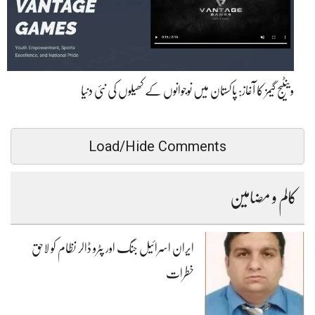
وینٹیج گیمز کا آغاز: پاکستان میں نوجوانوں کے کھیلوں کی نئی دنیا
Load/Hide Comments
کالم و مضامین
ایران اسرائیل جنگ اور پٹرو ڈالر نظام کو لاحق
خطرات