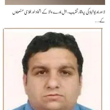
لاہور بوریوالینز کی پروقار تقریب، اہلِ بورے والا کے اتحاد اور فلاحی منصوبوں
کے…