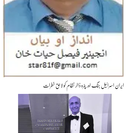
ایران اسرائیل جنگ اور پٹرو ڈالر نظام کو لاحق خطرات