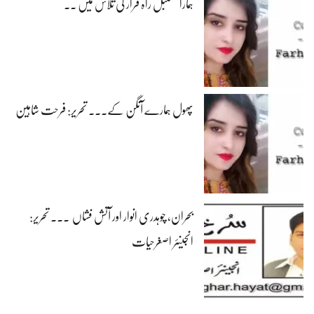
ہمارا مستبل راہ فرار کی تلاش میں ۔۔
پھول ہمارے آنگن کے۔۔۔ تحریر: فرحت شاہین
بحران، چوہدری انوار اور آتش فشاں ۔۔۔ تحریر:
انجینئر اصغرحیات