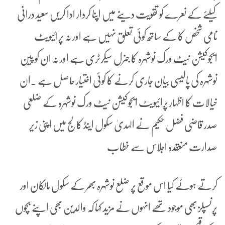
کیلئے کے نعرے کو تقویت دینے میں اپنا کردار ادا کریں سعید درانی
نامی شخص کا کے ساتھ کوئی تعلق نہیں ہے اور نہ پرائیویٹ
ایجوکیشن نیٹ ورک نوشہرہ کا جنرل سیکرٹری ہے اور نہ ان کو پین
نوشہرہ کی پالیسی بیان جاری کرنے کا کوئی اختیار حاصل ہے ۔ان
خیالات کا اظہار پرائیویٹ ایجوکیشن نیٹ ورک نوشہرہ کے ضلعی
صدر قاضی فضل حکیم نے الہدیٰ سکول اینڈ کالج میں اپنی زیر
صدارت منعقدہ اجلاس سے خطاب
کرتے ہوئے کیا اس موقع پر ضلع نوشہرہ بھر کے سکول مالکان اور
پرنسپلز بھی موجود تھے انہوں نے مزید کہا کہ والدین بھی اپنے بچوں