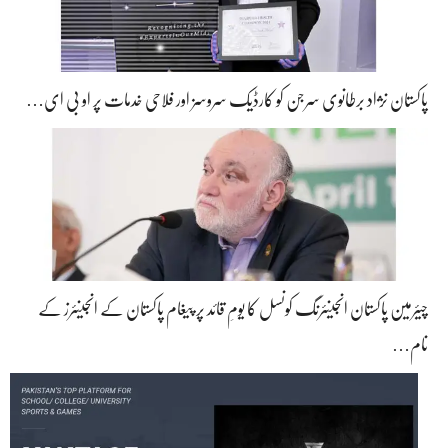
پاکستان نژاد برطانوی سرجن کو کارڈیک سروسز اور فلاحی خدمات پر او بی ای…
چیئرمین پاکستان انجینئرنگ کونسل کا یومِ قائد پر پیغام پاکستان کے انجینئرز کے
نام…