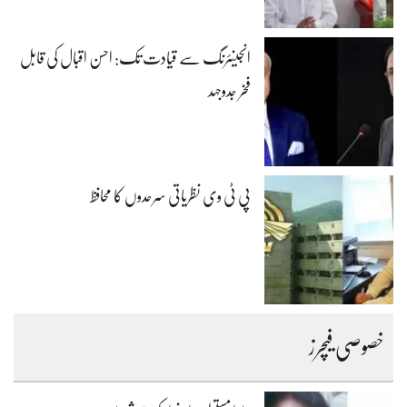
انجینئرنگ سے قیادت تک: احسن اقبال کی قابل
فخر جدوجہد
پی ٹی وی نظریاتی سرحدوں کا محافظ
خصوصی فیچرز