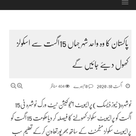
Toggle
navigation
پاکستان کا وہ واحد شہر جہاں 15اگست سے اسکولز
کھول دیئے جائیں گے
اگست 10, 2020
0 تبصرے
404
مناظر
نوشہرہ(نیوز ڈیسک)پرائیویٹ ایجوکیشن نیٹ ورک نوشہرہ نی15
اگست کو پرائیویٹ سکولز کھولنے کا فیصلہ کر دیاحکومت 15اگست کو
پرائیویٹ سکولز منجمنٹ کے ساتھ بھر پورتعاون کرکے تعلیم سب