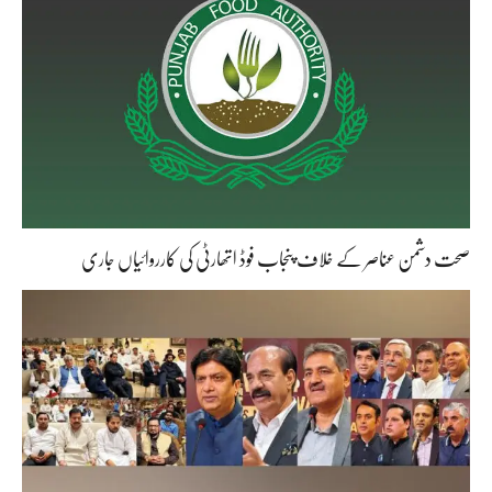
صحت دشمن عناصر کے خلاف پنجاب فوڈ اتھارٹی کی کارروائیاں جاری