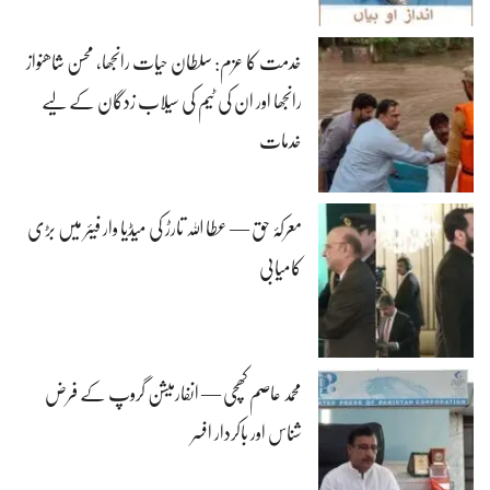
خدمت کا عزم: سلطان حیات رانجھا، محسن شاھنواز
رانجھا اور ان کی ٹیم کی سیلاب زدگان کے لیے
خدمات
معرکۂ حق — عطا اللہ تارڑ کی میڈیا وار فیئر میں بڑی
کامیابی
محمد عاصم کھچی — انفارمیشن گروپ کے فرض
شناس اور باکردار افسر