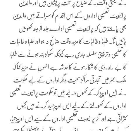
کے قیمتی وقت کے ضیاع پر سخت پریشان ہیں اور والدین
پرائیویٹ تعلیمی اداروں کے اس اقدام کو سہراتے ہیں والدین
بھی چاہتے ہیں کہ پرائیویٹ تعلیمی ادارے جلد از جلد کھولیں
جائیں تاکہ طلبا و طالبات کا مزید وقت ضائع نہ ہو اور طلبا و طالبات
کا تعلیمی و تربیتی سلسلہ جاری رہے کیونکہ سکولز بند ہونے سے طلبا
کا بے راہ روی کا شکار ہونے کا خدشہ ہے انہوں نے مزید کہا کہ
ملک بھر میں تجارتی مراکز سمیت دیگر اداروں کے لیے حکومت
نے ایس او پیز کرکے کھول دئیے ہیں تو حکومت پرائیویٹ تعلیمی
اداروں کے کھولنے کے لیے ایس او پیز تیار کرنے میں کیوں
کتراتی ہے اور آخر پرائیویٹ تعلیمی اداروں کے لیے ایس او پیز تیار