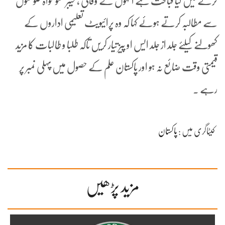
کرنے میں کیا قباحت ہے انہوں نے وفاقی ، خیبر پختونخواہ حکومتوں
سے مطالبہ کرتے ہوئے کہا کہ وہ پرائیویٹ تعلیمی اداروں کے
کھولنے کیلئے جلد از جلد ایس او پیز تیار کریں تاکہ طلبا و طالبات کا مزید
قیمتی وقت ضائع نہ ہو اور پاکستان علم کے حصول میں پہلی نمبر پر
رہے ۔
کیٹاگری میں :
پاکستان
مزید پڑھیں