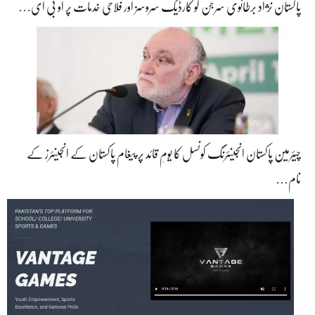
پاکستان نژاد برطانوی سرجن کو کارڈیک سروسز اور فلاحی خدمات پر او بی ای…
چیئرمین پاکستان انجینئرنگ کونسل کا یومِ قائد پر پیغام پاکستان کے انجینئرز کے
نام…