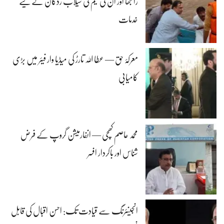
رانجھا اور ان کی ٹیم کی سیلاب زدگان کے لیے
خدمات
معرکۂ حق — عطا اللہ تارڑ کی میڈیا وار فیئر میں بڑی
کامیابی
محمد عاصم کھچی — انفارمیشن گروپ کے فرض
شناس اور باکردار افسر
انجینئرنگ سے قیادت تک: احسن اقبال کی قابل