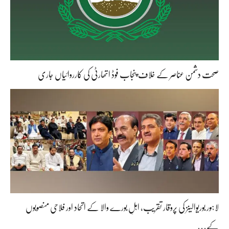
صحت دشمن عناصر کے خلاف پنجاب فوڈ اتھارٹی کی کارروائیاں جاری
لاہور بوریوالینز کی پروقار تقریب، اہلِ بورے والا کے اتحاد اور فلاحی منصوبوں
کے…