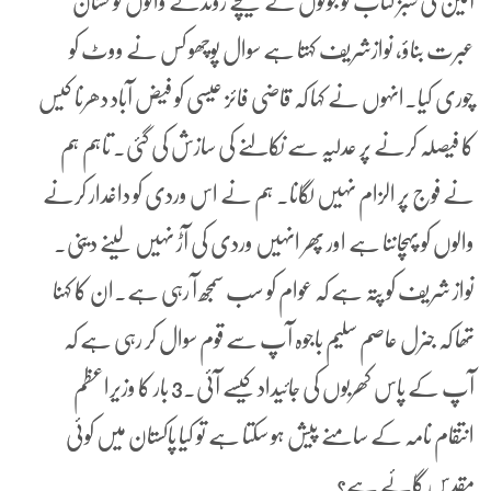
آئین کی سبز کتاب کو جوتوں کے نیچے روندنے والوں کو نشان
عبرت بناؤ، نوازشریف کہتا ہے سوال پوچھو کس نے ووٹ کو
چوری کیا۔انہوں نے کہا کہ قاضی فائز عیسی کو فیض آباد دھرنا کیس
کا فیصلہ کرنے پر عدلیہ سے نکالنے کی سازش کی گئی۔ تاہم ہم
نے فوج پر الزام نہیں لگانا۔ ہم نے اس وردی کو داغدار کرنے
والوں کو پہچاننا ہے اور پھر انہیں وردی کی آڑ نہیں لینے دینی۔
نواز شریف کو پتہ ہے کہ عوام کو سب سمجھ آ رہی ہے۔ان کا کہنا
تھا کہ جنرل عاصم سلیم باجوہ آپ سے قوم سوال کر رہی ہے کہ
آپ کے پاس کھربوں کی جائیداد کیسے آئی۔3 بار کا وزیراعظم
انتقام نامہ کے سامنے پیش ہو سکتا ہے تو کیا پاکستان میں کوئی
مقدس گائے ہے؟