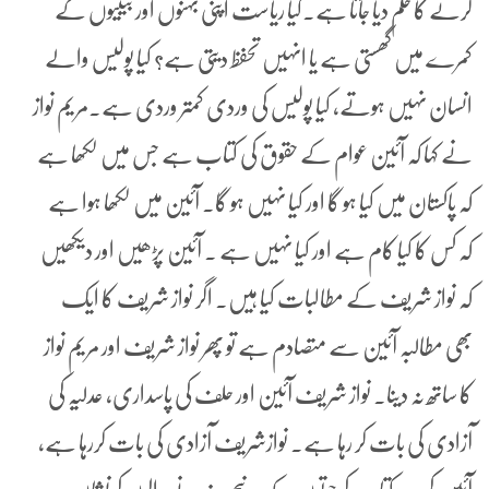
کرنے کا حکم دیا جاتا ہے۔کیا ریاست اپنی بہنوں اور بیٹیوں کے
کمرے میں گھستی ہے یا انہیں تحفظ دیتی ہے؟ کیا پولیس والے
انسان نہیں ہوتے، کیا پولیس کی وردی کمتر وردی ہے۔مریم نواز
نے کہا کہ آئین عوام کے حقوق کی کتاب ہے جس میں لکھا ہے
کہ پاکستان میں کیا ہو گا اور کیا نہیں ہو گا۔ آئین میں لکھا ہوا ہے
کہ کس کا کیا کام ہے اور کیا نہیں ہے ۔ آئین پڑھیں اور دیکھیں
کہ نواز شریف کے مطالبات کیا ہیں۔ اگر نواز شریف کا ایک
بھی مطالبہ آئین سے متصادم ہے تو پھر نواز شریف اور مریم نواز
کا ساتھ نہ دینا۔ نواز شریف آئین اور حلف کی پاسداری، عدلیہ کی
آزادی کی بات کر رہا ہے۔ نوازشریف آزادی کی بات کررہا ہے،