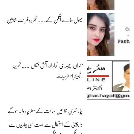
پھول ہمارے آنگن کے۔۔۔ تحریر: فرحت شاہین
بحران، چوہدری انوار اور آتش فشاں ۔۔۔ تحریر:
انجینئر اصغرحیات
چار شہری خلا میں سیاحت کے سفر پر روانہ ہوگے
دارچینی کےاستعمال سے بہت سی بیماریوں سے