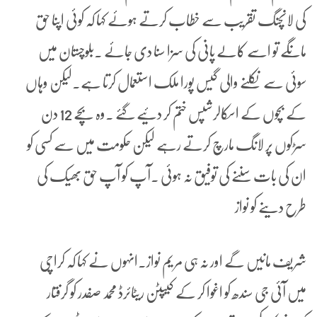
کی لانچنگ تقریب سے خطاب کرتے ہوئے کہا کہ کوئی اپنا حق
مانگے تو اسے کالے پانی کی سزا سنا دی جائے ۔بلوچستان میں
سوئی سے نکلنے والی گیس پورا ملک استعمال کرتا ہے۔لیکن وہاں
کے بچوں کے اسکالرشپس ختم کر دئیے گئے ۔وہ بچے 12 دن
سڑکوں پر لانگ مارچ کرتے رہے لیکن حکومت میں سے کسی کو
ان کی بات سننے کی توفیق نہ ہوئی ۔آپ کو آپ حق بھیک کی
طرح دینے کو نواز
شریف مانیں گے اور نہ ہی مریم نواز۔انہوں نے کہا کہ کراچی
میں آئی جی سندھ کو اغوا کر کے کیپٹن ریٹائرڈ محمد صفدر کو گرفتار