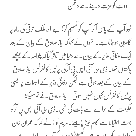
۔ووٹ کو عزت دینے سے دشمن
خود آپ کے پاس آ کر آپ کو تسلیم کرتا ہے اور ملک ترقی کی راہ پر
گامزن ہو جاتا ہے۔انہوں نے کہا کہ ایاز صادق کے بیان کے بعد
ایک وفاقی وزیر کے بیان سے دنیا میں تاثر گیا کہ پلوامہ کے پیچھے
پاکستان تھا۔ ڈی جی آئی ایس پی آر کی پریس کانفرنس ایاز صادق
کے بیان کے بعد ہوتی ہے لیکن وفاقی وزیر کے الزمات پر ایسی
پریس کانفرنس کیوں نہیں ہوتی ۔ایاز صادق نے تو سلیکٹڈ
حکومت کے حوالے سے بات کی تھی۔ڈی جی آئی ایس پی آر کو
بہت احتیاط سے کام لینا چاہیئے۔مریم نواز نے کہا کہ عمران خان
کو اداروں کو سیاست میں گھسینٹنا سوٹ کرتا ہے۔ ادارے ہم