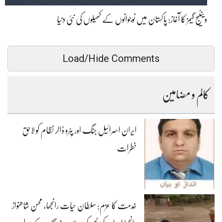
وینٹیج گیمز کا آغاز: پاکستان میں نوجوانوں کے کھیلوں کی نئی دنیا
Load/Hide Comments
کالم و مضامین
ایران اسرائیل جنگ اور پٹرو ڈالر نظام کو لاحق
خطرات
خدمت کا عزم: سلطان حیات رانجھا، محسن شاھنواز