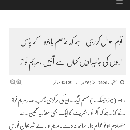
Toggle
navigation
قوم سوال کررہی ہے کہ عاصم باجوہ کے پاس
اربوں کی جائیدادیں کہاں سے آئیں ،مریم نواز
ستمبر 1, 2020
0 تبصرے
434
مناظر
لاہور (نیوز ڈیسک)مسلم لیگ ن کی مرکزی نائب صدر مریم نواز
نے کہا ہے کہ اگر نواز شریف کا ایک بھی مطالبہ آئین سے
متصادم ہو تو عوام ہمارا ساتھ نہ دے۔مریم نواز نے شیر جوان فورس