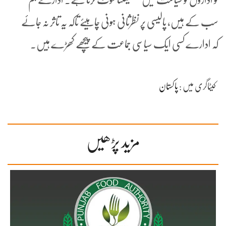
سب کے ہیں، پالیسی پر نظرثانی ہونی چاہیئے تاکہ یہ تاثر نہ جائے
کہ ادارے کسی ایک سیاسی جماعت کے پیچھے کھڑے ہیں۔
کیٹاگری میں :
پاکستان
مزید پڑھیں