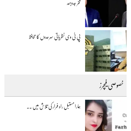
فخر جدوجہد
پی ٹی وی نظریاتی سرحدوں کا محافظ
خصوصی فیچرز
ہمارا مستبل راہ فرار کی تلاش میں ۔۔