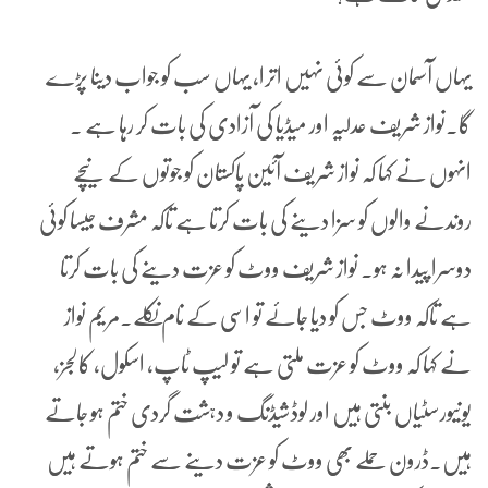
یہاں آسمان سے کوئی نہیں اترا، یہاں سب کو جواب دینا پڑے
گا۔نواز شریف عدلیہ اور میڈیا کی آزادی کی بات کر رہا ہے ۔
انہوں ںے کہا کہ نواز شریف آئین پاکستان کو جوتوں کے نیچے
روندنے والوں کو سزا دینے کی بات کرتا ہے تاکہ مشرف جیسا کوئی
دوسرا پیدا نہ ہو۔ نواز شریف ووٹ کو عزت دینے کی بات کرتا
ہے تاکہ ووٹ جس کو دیا جائے تو اسی کے نام نکلے۔مریم نواز
نے کہا کہ ووٹ کو عزت ملتی ہے تو لیپ ٹاپ، اسکول، کالجز،
یونیورسٹیاں بنتی ہیں اور لوڈشیڈنگ و دہشت گردی ختم ہو جاتے
ہیں۔ڈرون حملے بھی ووٹ کو عزت دینے سے ختم ہوتے ہیں