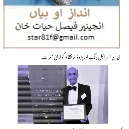
ایران اسرائیل جنگ اور پٹرو ڈالر نظام کو لاحق خطرات