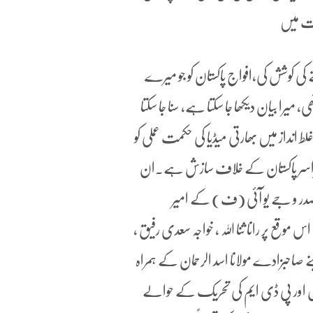
رت میں
ے کی کوشش کی،افواج پاکستان کو جو میرے
یرا بیان دیکھا جا سکتا ہے، سنا جا سکتا
داز میں بھارتی میڈیا کی حکمت عملی کو
و سراسر پاکستان کے خلاف سازش ہے۔ان
صدر و جے یو آئی (ف) کے امیر
موقع پر رانا ثنا اللہ ، خواجہ سعدی رفیق ،
ے صاحبزادے مولانا اسد الرحمان کے ہمراہ
ل اور پی ڈی ایم کی تحریک کے حوالے