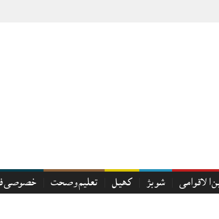
ر
_
ن الاقوامی
شوبز
کھیل
تعلیم و صحت
خصوصی فی