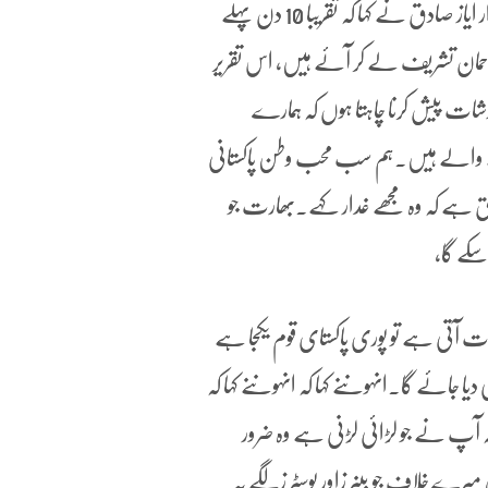
سے تبادلہ خیال اور حکمت عملی بارے تبادلہ خیال کیا گیا ۔سردار ایاز صادق نے کہا کہ تقریباً 10 دن پہلے
حمان تشریف لے کر آئے ہیں، اس تقریر
ارشات پیش کرنا چاہتا ہوں کہ ہمارے
ے والے ہیں۔ہم سب محب وطن پاکستانی
و حق ہے کہ وہ مجھے غدار کہے۔بھارت جو
سکے گا،
ت آتی ہے تو پوری پاکستای قوم یکجا ہے
دیا جائے گا۔انہوںنے کہا کہ انہوںنے کہا کہ
 آپ نے جو لڑائی لڑنی ہے وہ ضرور
 میرے خلاف جو بینر زاور پوسٹر زلگے یہ