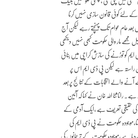
 منفی میں چلی گئی ،پچھلی حکومتیں بلیک
لئے کوئی قانون سازی نہیں کرنا
 بعد عام عوام تک پہنچتے رہے لیکن آج
 مجھے مار والی حکومت کبھی نہیں دیکھی
 ایم کو توڑنے کی سازش کراچی میں بنائی
ن راستہ ہے لیکن پی ڈی ایم اس پر
 آنے والے انتخابات کے نتائج پر بعد
۔ رانا ثنا اللہ خان نے کہا کہ آئین
 وہی اس کی حقیقی تعریف ہے ،ایک آدمی کے
سکتا،موجودہ حکومت نے پی ڈی ایم کی
یا ہے ،موجودہ حکومت کے ترجمانوں کی