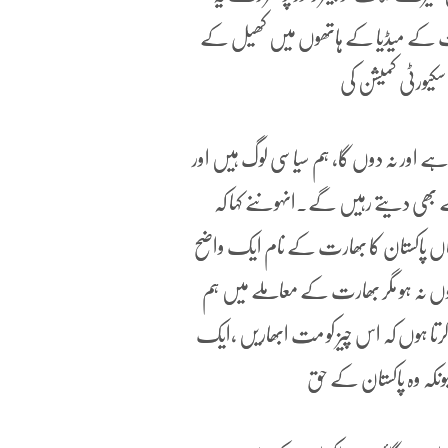
ت کے میڈیا کے ہاتھوں میں کھیل کے
کیورٹی کمیشن کی
ا ہے اور نہ دوں گا، ہم سیاسی لوگ ہیں اور
 بھی دیتے رہیں گے۔انہوںنے کہا کہ
وہاں پاکستان کا بھارت کے نام ایک واضح
وں نہ ہو مگر بھارت کے معاملے میں ہم
 ہوں کہ اس چیز کو مت ابھاریں ،ایک
یونکہ وہ پاکستان کے حق