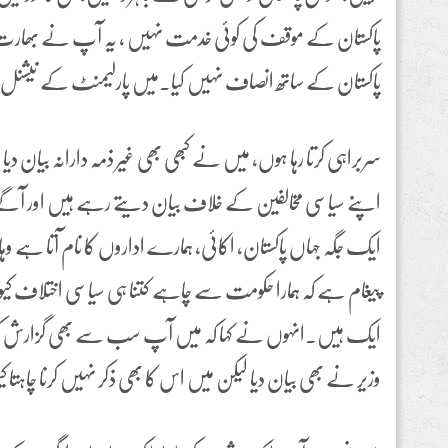
پاکستان کے موقف کی کوئی خدمت نہیں ، یہ آپ نے بھار
پاکستان کے ساتھ انصاف نہیں کیا۔میں پارلیمنٹ کے نیشنل س
سربراہی کرتا رہا ہوں، میں نے کبھی بھی غیر ذمہ دارانہ بیان دی
اپنے سیاسی مخالفین کے خلاف بیان دیتے رہے ہیں اور آگے
ایک جگہ جہاں پاکستان، اکائی، ہمارے اداروں کا نام آتا ہے 
پیغام ہے کہ ہمارا حکومت سے چاہے کتنا ہی سیاسی اختلاف کی
ایک ہیں۔انہوں نے کہا کہ میں آپ سب سے بھی گزارش کرتا
وزیر نے بھی بیان دیا لیکن میں اس کا بھی ذکر نہیں کرنا چاہتا ک