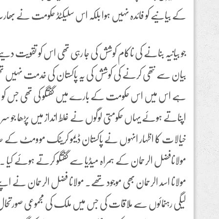
کے بیانیے کو فائدہ نہیں ہوا بلکہ اس سلیکٹڈ حکومت نے بھا
جو بیانیہ بنانے کی ناکام کوشش کی جا رہی تھی اس کو تقویت دین
بیان سے نتھی کرنے کی کوشش کی یہ پاکستان کی خدمت نہیں تھی، م
ہے اس میں اس حکومت کے بارے میں گفتگو کی تھی جس کو غلط ان
اپناتے ہوئے یہاں حکومتی لوگوں نے غلط انداز میں پڑھا ج
خیالات کا اظہار انہوں نے پاکستان ڈیمو کریٹک موومٹ کے 
مولانافضل الرحمان کے ہمراہ میڈیا سے گفتگو کرتے ہوئے کیا ۔ اس 
مولانا اسد الرحمان بھی موجود تھے۔ مولانا فضل الرحمان نے اپن
لیگی رہنمائوں سے ملاقات کی جس میں ملک کی مجموعی صورتحا