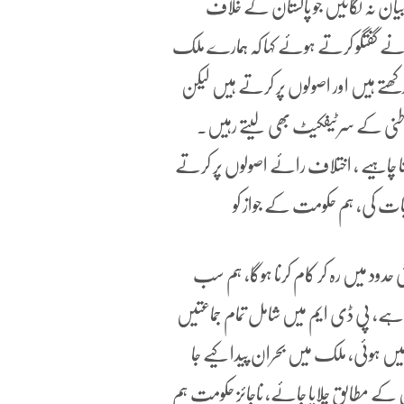
یان نہ لگائیں جو پاکستان کے خلاف
 نے گفتگو کرتے ہوئے کہا کہ ہمارے ملک
کھتے ہیں اور اصولوں پر کرتے ہیں لیکن
طنی کے سرٹیفکیٹ بھی لیتے رہیں۔
نا چاہیے ، اختلاف رائے اصولوں پر کرتے
بات کی، ہم حکومت کے جواز کو
 حدود میں رہ کر کام کرنا ہوگا، ہم سب
بہ ہے، پی ڈی ایم میں شامل تمام جماعتیں
یں ہوئی، ملک میں بحران پیدا کیے جا
 کے مطابق چلایا جائے، ناجائز حکومت ہم