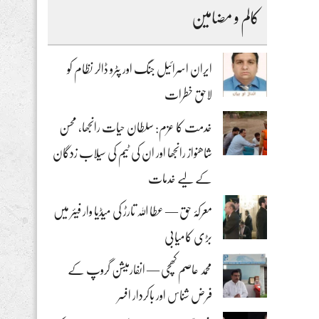
کالم و مضامین
ایران اسرائیل جنگ اور پٹرو ڈالر نظام کو
لاحق خطرات
خدمت کا عزم: سلطان حیات رانجھا، محسن
شاھنواز رانجھا اور ان کی ٹیم کی سیلاب زدگان
کے لیے خدمات
معرکۂ حق — عطا اللہ تارڑ کی میڈیا وار فیئر میں
بڑی کامیابی
محمد عاصم کھچی — انفارمیشن گروپ کے
فرض شناس اور باکردار افسر