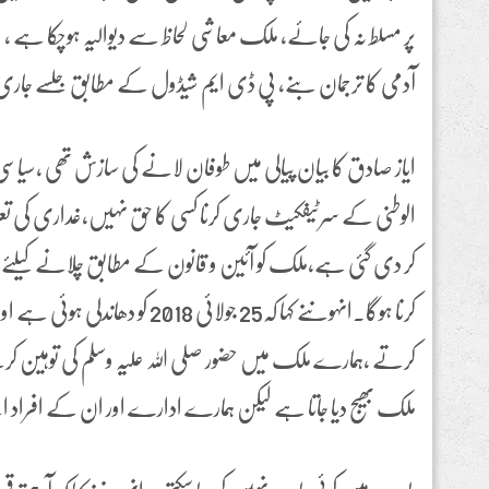
پر مسلط نہ کی جائے، ملک معاشی لحاظ سے دیوالیہ ہوچکا ہے 
آدمی کا ترجمان بنے، پی ڈی ایم شیڈول کے مطابق جلسے جاری 
ایاز صادق کا بیان پیالی میں طوفان لانے کی سازش تھی ،سی
الوطنی کے سرٹیفکیٹ جاری کرنا کسی کا حق نہیں،غداری کی ت
کر دی گئی ہے،ملک کو آئین و قانون کے مطابق چلانے کیلئے ہ
کرنا ہوگا۔انہوںنے کہا کہ25 جولائی 8
کرتے ،ہمارے ملک میں حضور صلی اللہ علیہ وسلم کی توہین کرن
ملک بھیج دیا جاتا ہے لیکن ہمارے ادارے اور ان کے افراد