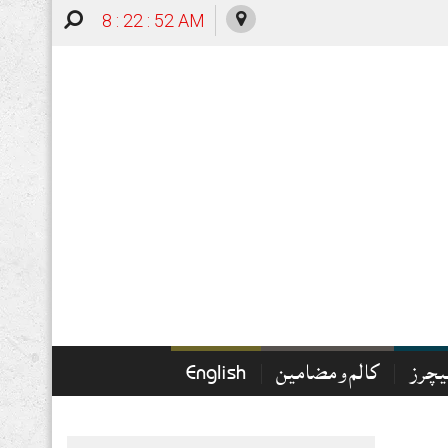
8 : 22 : 53 AM
چرز
کالم و مضامین
English