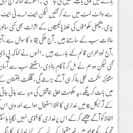
بارے میں کوئی بات نہیں کی جا سکتی ۔انہوںنے کہا کہ آج ترقی
سے وائٹ لسٹ میں لے کر گئیں لیکن ایف اے ٹی ایف کے 
پڑی ،پچھلی حکومتوں کی غلط پالیسیوں کے اثرات بھی کئی سالوں
حالات سب کے سامنے ہیں۔آج ملکی بقا ء کا سوال ہے ،آبیل
،آج خود بحران قائم کئے جا رہے ہیں ۔انہوں نے کہا کہ پی ڈی
گئی لیکن وہ ہم نے مل کر ناکام بنا دی ،استعفے سب سے آسا
مشترکہ حکمت عملی بنا کر ہی آگے بڑھے گی ،گلگت بلتستان کے
میں بات کرینگے ،یہ حکومت اپنی حماقتوں کی وجہ سے جانی جاتی ہے
کے آرٹیکل 6 میں غداری کا لفظ استعمال ہوا ہے اور
الفاظ کو آگے پیچھے کر کے اس پرغداری کا فتوی نہیں لگایا جا 
تحریک کو عوام میں غیر مقبول کرنے کے لئے غداری کا رنگ د