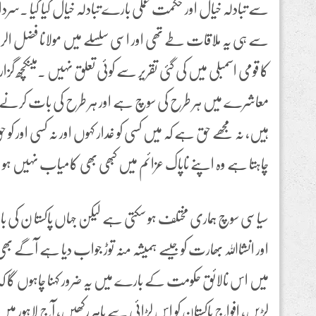
سے ہی یہ ملاقات طے تھی اور اسی سلسلے میں مولانا فضل الر
کا قومی اسمبلی میں کی گئی تقریر سے کوئی تعلق نہیں ۔میںکچھ گز
معاشرے میں ہر طرح کی سوچ ہے اور ہر طرح کی بات کرن
ہیں، نہ مجھے حق ہے کہ میں کسی کو غدار کہوں اور نہ کسی اور ک
چاہتا ہے وہ اپنے ناپاک عزائم میں کبھی بھی کامیاب نہیں ہو 
سیاسی سوچ ہماری مختلف ہو سکتی ہے لیکن جہاں پاکستا ن کی با
اور انشااللہ بھارت کو جیسے ہمیشہ منہ توڑ جواب دیا ہے آگے بھی 
میں اس نالائق حکومت کے بارے میں یہ ضرور کہنا چاہوں گا کہ
لڑیں، افواج پاکستان کو اس لڑائی سے باہر رکھیں، آج لاہور میں