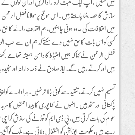
میں نہیں ، آپ ایک مثبت کردار ادا کریں اور ان لوگوں کے ب
سازش کا حصہ بننا چاہتے ہیں۔اس موقع پر مولانا فضل الرحمن
میں اختلافات کی حدود ہونی چاہئیں، ہم اختلاف رائے کا حق ر
کسی کو اس بات کا حق نہیں دے سکتے کہ ہم ان سے حب الو
فضل الرحمن نے کہا کہ ہمیں احتیاط کا دامن ہمیشہ تھامے رکھ
ہیں اور کرتے رہیں گے، ایاز صادق نے ذمہ دارانہ اور سنجیدہ 
تسلیم نہیں کرتے، تنقید سے کوئی بالا تر نہیں، ہر ادارے کو اپنی
پاکستانی اور متحد ہیں۔انہوں نے کہا پوری کابینہ احمقوں کا مر
عوام کی بات کرتی ہیں، پی ڈی ایم کو توڑنے کی سازش کراچی م
رہے ہیں، حکومت اپوزیشن کو اشتعال دلاتی ہے، ملک کو آئین