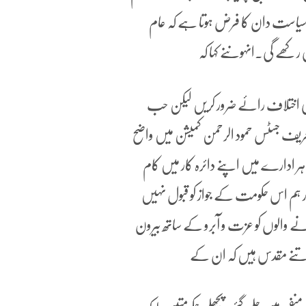
، سیاست دان کا فرض ہوتا ہے کہ عام
رکھے گی۔انہوںنے کہا کہ
اسی اختلاف رائے ضرور کریں لیکن حب
عریف جسٹس حمود الرحمن کمیشن میں واضح
ر ادارے میں اپنے دائرہ کار میں کام
201 کو دھاندلی ہوئی ہے اور ہم اس حکومت کے جواز کو قبول نہیں
ے والوں کو عزت و آبرو کے ساتھ بیرون
 اتنے مقدس ہیں کہ ان کے