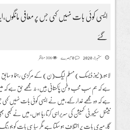
ایسی کوئی بات نہیں کہی جس پر معافی مانگوں،ا
گئے
ستمبر 1, 2020
0 تبصرے
306
مناظر
لاہور(نیوز ڈیسک) مسلم لیگ(ن) کے مرکزی رہنما و سابق سپیک
ہے کہ ہم سب محب وطن پاکستانی ہیں، نہ مجھے حق ہے کہ میں کسی
ہے کہ وہ مجھے غدار کہے،میں نے ایسی کوئی بات نہیں کہی ج
نیشنل سکیورٹی کمیشن کی سربراہی کرتا رہا ہوں، میں نے کبھی بھی
گا، میری بات پر اختلاف ہو سکتا ہے مگر سیاسی بات کو جو رن