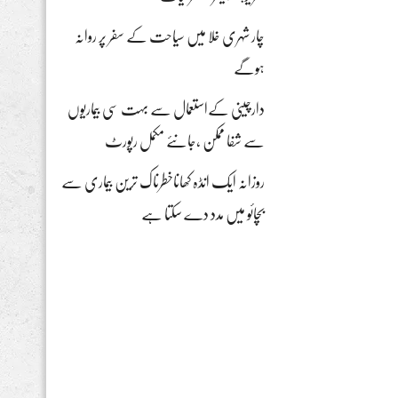
چار شہری خلا میں سیاحت کے سفر پر روانہ
ہوگے
دارچینی کےاستعمال سے بہت سی بیماریوں
سے شفا ممکن ،جانئے مکمل رپورٹ
روزانہ ایک انڈہ کھاناخطرناک ترین بیماری سے
بچائو میں مدد دے سکتا ہے