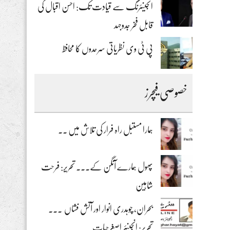
انجینئرنگ سے قیادت تک: احسن اقبال کی
قابل فخر جدوجہد
پی ٹی وی نظریاتی سرحدوں کا محافظ
خصوصی فیچرز
ہمارا مستبل راہ فرار کی تلاش میں ۔۔
پھول ہمارے آنگن کے۔۔۔ تحریر: فرحت
شاہین
بحران، چوہدری انوار اور آتش فشاں ۔۔۔
تحریر: انجینئر اصغرحیات