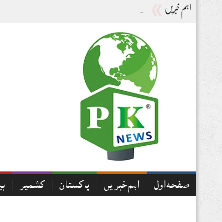
اہم خبریں
لاہور بوریوالینز کی پروقار تقریب، اہلِ بورے والا کے اتحاد او
صفحہ اول
اہم خبریں
پاکستان
کشمیر
بی