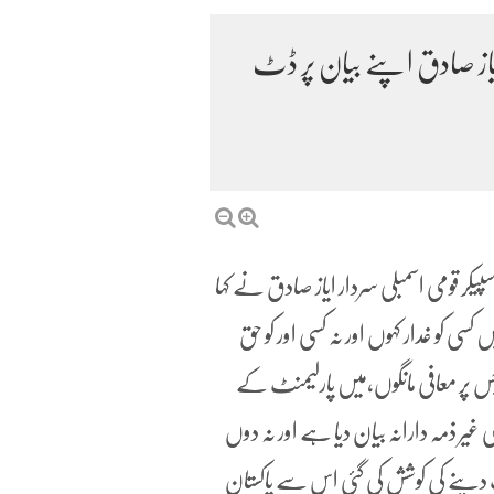
یاز صادق اپنے بیان پر ڈٹ
ر قومی اسمبلی سردار ایاز صادق نے کہا
 کو غدار کہوں اور نہ کسی اور کو حق
س پر معافی مانگوں،میں پارلیمنٹ کے
 غیر ذمہ دارانہ بیان دیا ہے اور نہ دوں
گ دینے کی کوشش کی گئی اس سے پاکستان