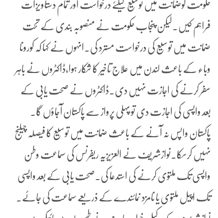
حکومت کوضمانت میں توسیع کیلئے درخواست اور تمام دستاویزات
فراہم کیں۔لیکن پنجاب حکومت نے منصوبہ بندی کے تحت
ضمانت میں توسیع کی درخواست مسترد کی۔انہوں نے کہا کہ کورونا
وباء کے باعث لندن میں علاج تاخیر کا شکار ہوا،ڈاکٹروں نے باہر
سفر کرنے کی اجازت نہیں دی۔ڈاکٹروں نے صحت یابی کے
بعد واپسی کی اجازت دی تو پہلی پرواز سے پاکستان آجاؤں گا۔
پاکستان واپس نہ آنے کے باعث ضمانت میں توسیع کا فیصلہ چیلنج
نہیں کرسکا۔نوازشریف نے العزیزیہ ریفرنس کی سماعت وطن
واپسی تک ملتوی کرنے کی استدعا کی۔صحت یابی کے بعد واپسی
تک اپیل ملتوی یا نامزد نمائندے کے ذریعے سماعت کی جائے۔