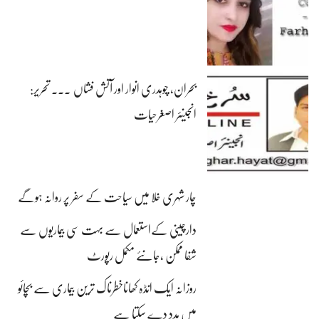
بحران، چوہدری انوار اور آتش فشاں ۔۔۔ تحریر:
انجینئر اصغرحیات
چار شہری خلا میں سیاحت کے سفر پر روانہ ہوگے
دارچینی کےاستعمال سے بہت سی بیماریوں سے
شفا ممکن ،جانئے مکمل رپورٹ
روزانہ ایک انڈہ کھاناخطرناک ترین بیماری سے بچائو
میں مدد دے سکتا ہے