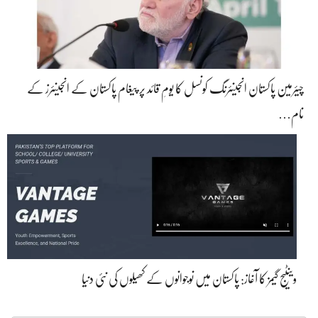
چیئرمین پاکستان انجینئرنگ کونسل کا یومِ قائد پر پیغام پاکستان کے انجینئرز کے
نام…
وینٹیج گیمز کا آغاز: پاکستان میں نوجوانوں کے کھیلوں کی نئی دنیا