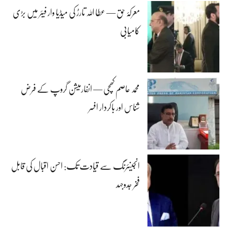
معرکۂ حق — عطا اللہ تارڑ کی میڈیا وار فیئر میں بڑی
کامیابی
محمد عاصم کھچی — انفارمیشن گروپ کے فرض
شناس اور باکردار افسر
انجینئرنگ سے قیادت تک: احسن اقبال کی قابل
فخر جدوجہد