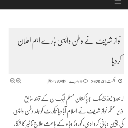
Toggle
navigation
نواز شریف نے وطن واپسی بارے اہم اعلان
کردیا
اگست 31, 2020
0 تبصرے
380
مناظر
لاہور(نیوز ڈیسک ) پاکستان مسلم لیگ ن کے قائد سابق
وزیراعظم نواز شریف نے اسلام آبا دہائیکورٹ کو جلد وطن واپسی
کی یقین دہانی کروا دی، کورونا وباء کے باعث علاج تاخیر کا شکار