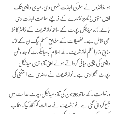
ہوا،ڈاکٹروں نے سفر کی اجازت نہیں دی، میری واپسی تک
اپیل ملتوی یا نامزد نمائندے کے ذریعے سماعت اجازت دی
جائے،تازہ میڈیکل رپورٹ کے ساتھ نوازشریف کے ڈاکٹر کا خط
بھی شامل ہے۔تفصیلات کے مطابق مسلم لیگ ن کے قائد
سابق وزیراعظم نوازشریف نے اسلام آبا دہائیکورٹ کو جلد وطن
واپسی کی یقین دہانی کرواتے ہوئے اپنی تازہ ترین میڈیکل
رپورٹ بھجوا دی ہے۔ نوازشریف نے حاضری سے استثنیٰ کی
درخواست کے ساتھ 26جون کی تازہ میڈیکل رپورٹ عدالت میں
جمع کروائی گئی ہے۔نوازشریف نے عدالت کو آگاہ کیا کہ پنجاب