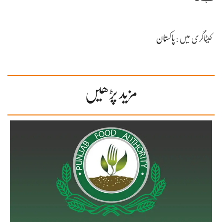
کیٹاگری میں :
پاکستان
مزید پڑھیں