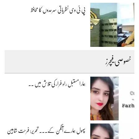
پی ٹی وی نظریاتی سرحدوں کا محافظ
خصوصی فیچرز
ہمارا مستبل راہ فرار کی تلاش میں ۔۔
پھول ہمارے آنگن کے۔۔۔ تحریر: فرحت شاہین