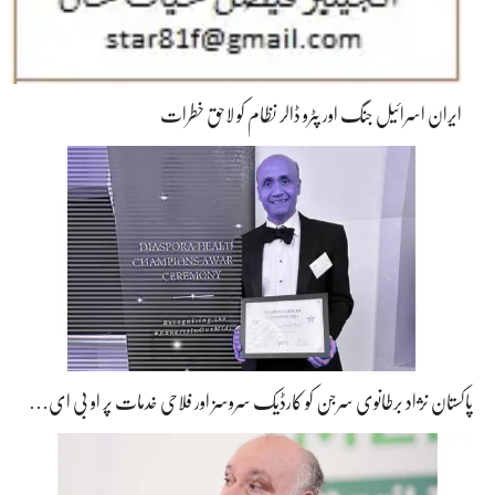
ایران اسرائیل جنگ اور پٹرو ڈالر نظام کو لاحق خطرات
پاکستان نژاد برطانوی سرجن کو کارڈیک سروسز اور فلاحی خدمات پر او بی ای…