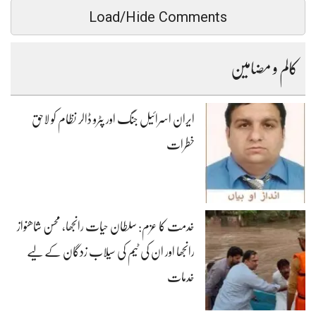
Load/Hide Comments
کالم و مضامین
ایران اسرائیل جنگ اور پٹرو ڈالر نظام کو لاحق
خطرات
خدمت کا عزم: سلطان حیات رانجھا، محسن شاھنواز
رانجھا اور ان کی ٹیم کی سیلاب زدگان کے لیے
خدمات