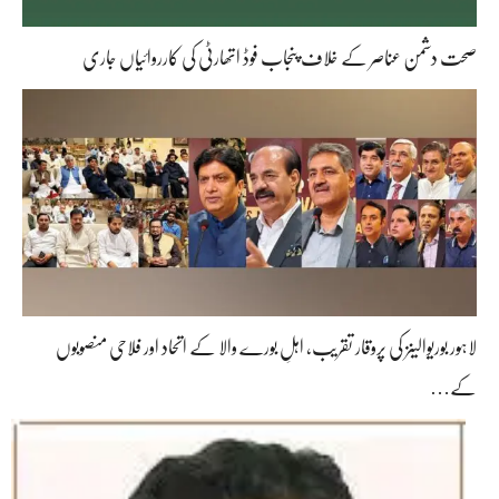
صحت دشمن عناصر کے خلاف پنجاب فوڈ اتھارٹی کی کارروائیاں جاری
لاہور بوریوالینز کی پروقار تقریب، اہلِ بورے والا کے اتحاد اور فلاحی منصوبوں
کے…