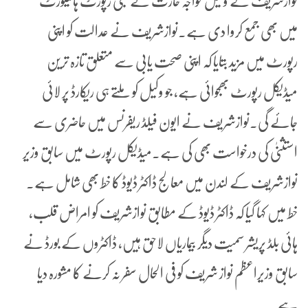
نوازشریف کے وکیل خواجہ حارث نے طبی رپورٹ ہائیکورٹ
میں بھی جمع کروا دی ہے۔نوازشریف نے عدالت کو اپنی
رپورٹ میں مزید بتایا کہ اپنی صحت یابی سے متعلق تازہ ترین
میڈیکل رپورٹ بھجوائی ہے، جو وکیل کو ملتے ہی ریکارڈ پر لائی
جائے گی۔نوازشریف نے ایون فیلڈ ریفرنس میں حاضری سے
استثنیٰ کی درخواست بھی کی ہے۔میڈیکل رپورٹ میں سابق وزیر
نوازشریف کے لندن میں معالج ڈاکٹر ڈیوڈ کا خط بھی شامل ہے۔
خط میں کہا گیا کہ ڈاکٹر ڈیوڈ کے مطابق نوازشریف کو امراض قلب،
ہائی بلڈ پریشر سمیت دیگر بیماریاں لاحق ہیں، ڈاکٹروں کے بورڈ نے
سابق وزیراعظم نواز شریف کو فی الحال سفر نہ کرنے کا مشورہ دیا
ہے۔