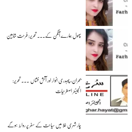
پھول ہمارے آنگن کے۔۔۔ تحریر: فرحت شاہین
بحران، چوہدری انوار اور آتش فشاں ۔۔۔ تحریر:
انجینئر اصغرحیات
چار شہری خلا میں سیاحت کے سفر پر روانہ ہوگے