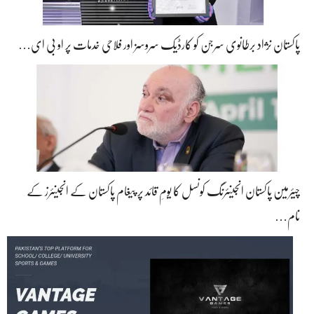
پاکستان نژاد برطانوی سرجن کو کارڈیک سروسز اور فلاحی خدمات پر او بی ای…
چیئرمین پاکستان انجینئرنگ کونسل کا یومِ قائد پر پیغام پاکستان کے انجینئرز کے
نام…