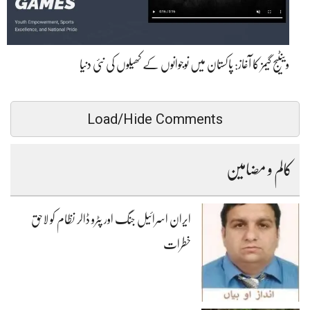
وینٹیج گیمز کا آغاز: پاکستان میں نوجوانوں کے کھیلوں کی نئی دنیا
Load/Hide Comments
کالم و مضامین
ایران اسرائیل جنگ اور پٹرو ڈالر نظام کو لاحق
خطرات