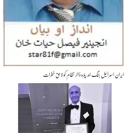
ایران اسرائیل جنگ اور پٹرو ڈالر نظام کو لاحق خطرات