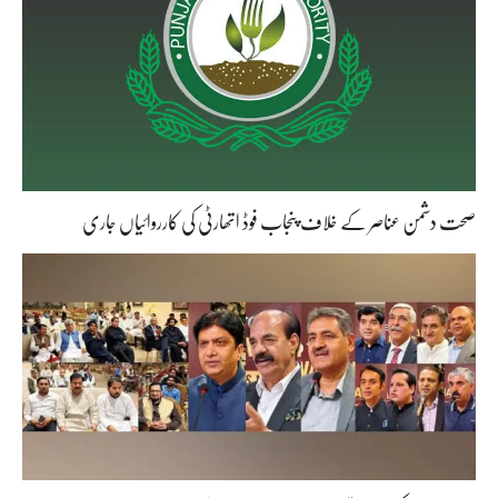
صحت دشمن عناصر کے خلاف پنجاب فوڈ اتھارٹی کی کارروائیاں جاری