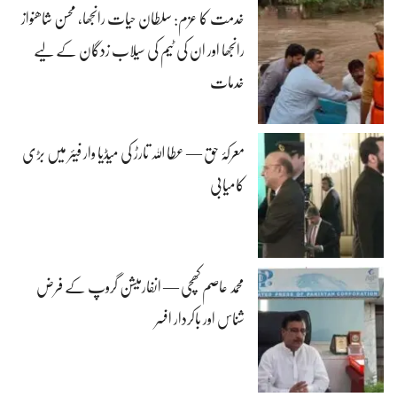
خدمت کا عزم: سلطان حیات رانجھا، محسن شاھنواز
رانجھا اور ان کی ٹیم کی سیلاب زدگان کے لیے
خدمات
معرکۂ حق — عطا اللہ تارڑ کی میڈیا وار فیئر میں بڑی
کامیابی
محمد عاصم کھچی — انفارمیشن گروپ کے فرض
شناس اور باکردار افسر