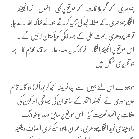
چودھری کے گھر ملاقات کے موقع پر کہی۔ انہوں نے انجینئر
افتخار چودھری کے مطالبے کی تائید کرتے ہوئے کہا کہ اللہ نے چاہا
تو ہم چودھری رحمت علی کے جسد خاکی کو پاکستان لائیں گے۔
اس موقع پر انجینئر افتخار نے کہا کہ یہ وعدہ ہمارے قائد محترم کا ہے
جو تحریری شکل میں
موجود ہے اس لئے ہمیں اسے اپنا فریضہ سمجھ کر پورا کرنا ہو گا۔ قاسم
خان سوری نے انجینئر افتخار کے ساتھ ان کی بھانجی اور کزن کی
وفات پر اظہار تعزیت کیا ۔اس موقع پر سابق صدر یوتھ ونگ
راولپنڈی نوید افتخار چودھری ،عمران باجوہ سیکرٹری انصاف ویلفیئر