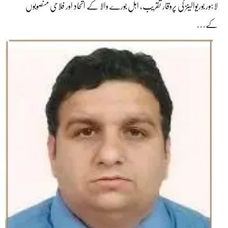
لاہور بوریوالینز کی پروقار تقریب، اہلِ بورے والا کے اتحاد اور فلاحی منصوبوں
کے…