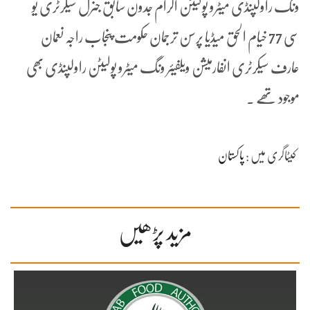
ونگ راولپنڈی میٹرو پولیٹن اکرام جدون سابق جنرل سیکرٹری یو
سی 77 خیام الحق میڈیا پرسن ترجمان حکومت پنجاب راجہ نعمان
عارف سیکرٹری انفارمیشن ویلفیئر ونگ میٹرو پولیٹن راولپنڈی بھی
موجود تھے ۔
کیٹاگری میں :
پاکستان
مزید پڑھیں