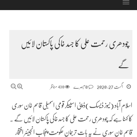
Toggle
navigation
چودھری رحمت علی کا جسد خاکی پاکستان لائیں
گے
اگست 27, 2020
0 تبصرے
438
مناظر
اسلام آباد (نیوز ڈیسک)ڈپٹی اسپیکر قومی اسمبلی قاسم خان سوری
کا کہنا ہے کہ چودھری رحمت علی کا جسد خاکی پاکستان لائیں گے ۔
قاسم خان سوری نے یہ بات ترجمان حکومت پنجاب انجینئر افتخار