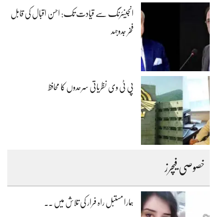
انجینئرنگ سے قیادت تک: احسن اقبال کی قابل
فخر جدوجہد
پی ٹی وی نظریاتی سرحدوں کا محافظ
خصوصی فیچرز
ہمارا مستبل راہ فرار کی تلاش میں ۔۔