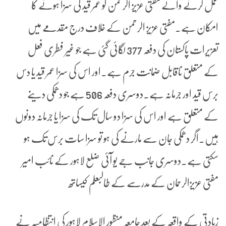
عمل کرنے والے مفتی عزیز الرحمن کو عمر قید کی سزا ہونے کا
امکان ہے۔مفتی عزیز الرحمن کے خلاف درج مقدمے میں
تعزیرات پاکستان کی دفعہ 377 لگائی گئی ہے جو غیر فطری فعل
کے متعلق ناقابل ضمانت جرم ہے۔اور اس کی سزا عمر قید یا دس
برس قید اور جرمانہ ہے۔دوسری دفعہ 506 ہے جو دھمکی دینے
کے متعلق ہے اور اس کی سزا دو سال تک کی سزا یا جرمانہ دونوں
ہیں۔اگر دھمکی جان سے مارنے کی ہو تو سزا سات برس تک ہو
سکتی ہے۔دوسری جانب جے یو آئی ضلع لاہور کے نائب امیر
مفتی عزیزالرحمان کے مدرسے کے طالبعلم کیساتھ
زیادتی کے واقعہ کے بعد جامعہ منظور الاسلام لاہور کی انتظامیہ نے