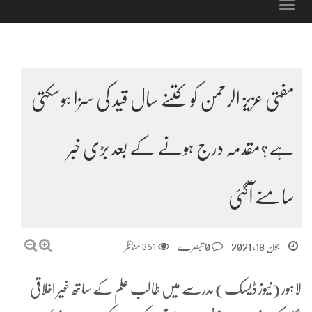
Toggle
navigation
مفتی عزیز الرحمن کو کتنے سال قید کی سزا ہوسکتی
ہے؟مقدمہ درج ہونے کے بعد بڑی خبر
سامنے آگئی
جون 18, 2021
0 تبصرے
361
مناظر
لاہور (نیوز ڈیسک) مدرسے میں طالب علم کے ساتھ غیر اخلاقی