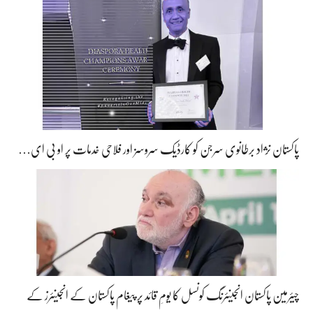
پاکستان نژاد برطانوی سرجن کو کارڈیک سروسز اور فلاحی خدمات پر او بی ای…
چیئرمین پاکستان انجینئرنگ کونسل کا یومِ قائد پر پیغام پاکستان کے انجینئرز کے