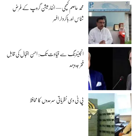
محمد عاصم کھچی — انفارمیشن گروپ کے فرض
شناس اور باکردار افسر
انجینئرنگ سے قیادت تک: احسن اقبال کی قابل
فخر جدوجہد
پی ٹی وی نظریاتی سرحدوں کا محافظ