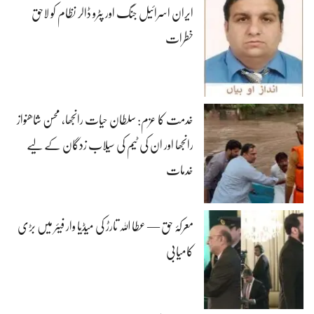
ایران اسرائیل جنگ اور پٹرو ڈالر نظام کو لاحق
خطرات
خدمت کا عزم: سلطان حیات رانجھا، محسن شاھنواز
رانجھا اور ان کی ٹیم کی سیلاب زدگان کے لیے
خدمات
معرکۂ حق — عطا اللہ تارڑ کی میڈیا وار فیئر میں بڑی
کامیابی