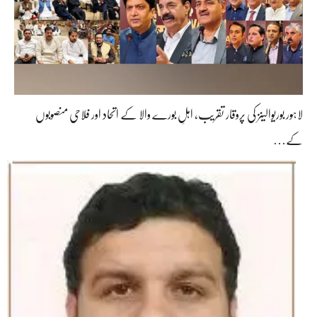
لاہور بوریوالینز کی پروقار تقریب، اہلِ بورے والا کے اتحاد اور فلاحی منصوبوں
کے…