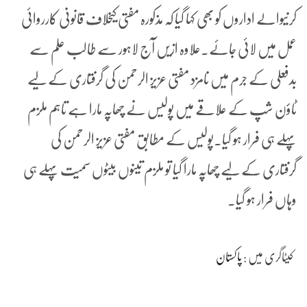
کرنیوالے اداروں کو بھی کہا گیا کہ مذکورہ مفتی کیخلاف قانونی کارروائی
عمل میں لائی جائے۔علاوہ ازیں آج لاہور سے طالب علم سے
بدفعلی کے جرم میں نامزد مفتی عزیز الرحمن کی گرفتاری کے لیے
ٹاؤن شپ کے علاقے میں پولیس نے چھاپہ مارا ہے تاہم ملزم
پہلے ہی فرار ہو گیا۔پولیس کے مطابق مفتی عزیز الرحمن کی
گرفتاری کے لیے چھاپہ مارا گیا تو ملزم تینوں بیٹوں سمیت پہلے ہی
وہاں فرار ہو گیا۔
کیٹاگری میں :
پاکستان