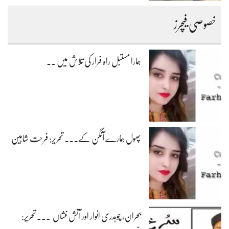
خصوصی فیچرز
ہمارا مستبل راہ فرار کی تلاش میں ۔۔
پھول ہمارے آنگن کے۔۔۔ تحریر: فرحت شاہین
بحران، چوہدری انوار اور آتش فشاں ۔۔۔ تحریر: