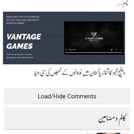
نام…
وینٹیج گیمز کا آغاز: پاکستان میں نوجوانوں کے کھیلوں کی نئی دنیا
Load/Hide Comments
کالم و مضامین