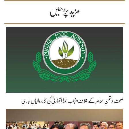
مزید پڑھیں
صحت دشمن عناصر کے خلاف پنجاب فوڈ اتھارٹی کی کارروائیاں جاری