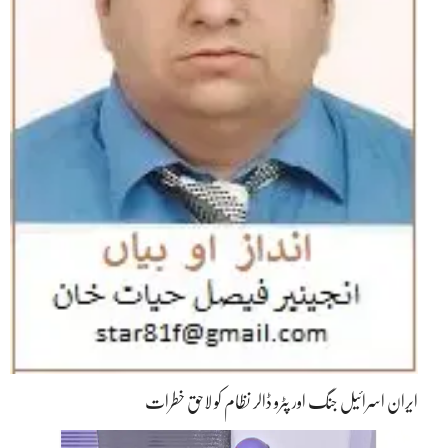
ایران اسرائیل جنگ اور پٹرو ڈالر نظام کو لاحق خطرات