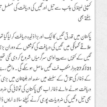
کمپنی لمیٹڈ کی جانب سے تیل اور گیس کی دریافت کی مسلسل
ہفتے بھی
پاکستان میں قدرتی گیس کا ایک اور بڑا ذخیرہ دریافت کر لیا گیا تھا۔
علاقے گھوٹکی میں گیس کی دریافت کی کوششوں کے دوران بڑی
گیس کے کنویں سے پیداوای سرگرمیاں شروع کر دی گئی تھیں۔
31لاکھ 27ہزار مکعب فٹ گیس حاصل ہو سکے گی۔ واضح رہ
کے ذخائر کی تلاش کے سلسلے میں سندھ اور بلوچستان میں بڑی ک
دریافت ہونے والے ذخائر اب بھی پاکستان کی توانائی کی ضروریا
بھی تیل و گیس کی ضروریات پوری کرنے کیلئے سالانہ اربوں ڈال