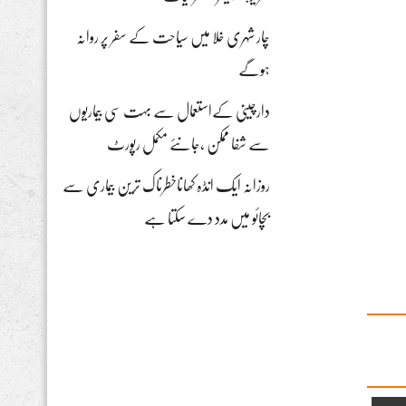
چار شہری خلا میں سیاحت کے سفر پر روانہ
ہوگے
دارچینی کےاستعمال سے بہت سی بیماریوں
سے شفا ممکن ،جانئے مکمل رپورٹ
روزانہ ایک انڈہ کھاناخطرناک ترین بیماری سے
بچائو میں مدد دے سکتا ہے