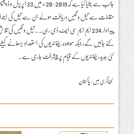
کئے جائیں گے، جبکہ موجودہ ریفائنریوں کی استعداد بڑھانے کیلئے 
نئی جدید ریفائنریوں کے قیام پر پیشرفت جاری ہے۔
کیٹاگری میں :
پاکستان