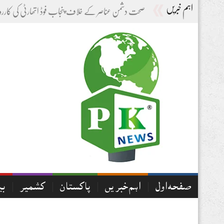
اہم خبریں
-
صفحہ اول
اہم خبریں
پاکستان
کشمیر
بی