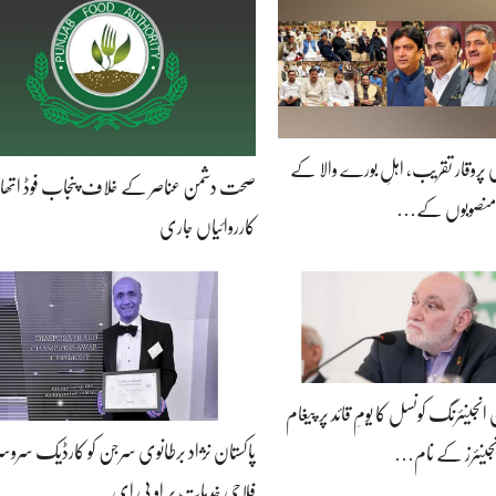
ز کی پروقار تقریب، اہلِ بورے والا کے
صحت دشمن عناصر کے خلاف پنجاب فوڈ اتھار
حی منصوبوں کے…
کارروائیاں جاری
 انجینئرنگ کونسل کا یومِ قائد پر پیغام
پاکستان نژاد برطانوی سرجن کو کارڈیک سروسز 
نجینئرز کے نام…
فلاحی خدمات پر او بی ای…