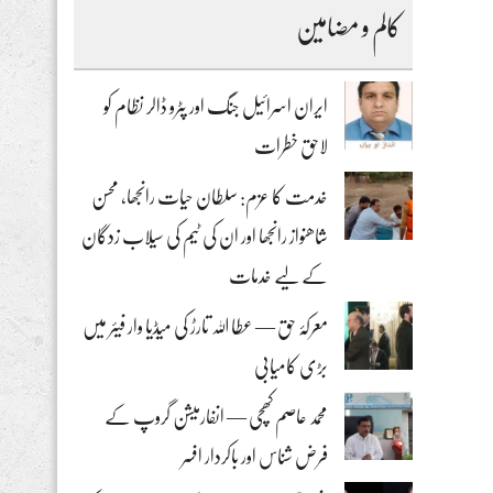
کالم و مضامین
ایران اسرائیل جنگ اور پٹرو ڈالر نظام کو
لاحق خطرات
خدمت کا عزم: سلطان حیات رانجھا، محسن
شاھنواز رانجھا اور ان کی ٹیم کی سیلاب زدگان
کے لیے خدمات
معرکۂ حق — عطا اللہ تارڑ کی میڈیا وار فیئر میں
بڑی کامیابی
محمد عاصم کھچی — انفارمیشن گروپ کے
فرض شناس اور باکردار افسر