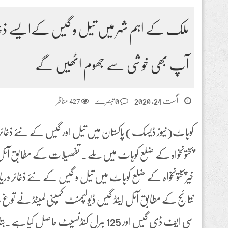
ملک کے اہم شہر میں تیل و گیس کےایسے ذخائ
آپ بھی خوشی سے جھوم اٹھیں گے
اگست 24, 2020
0 تبصرے
427
مناظر
کوہاٹ(نیوز ڈیسک) پاکستان میں تیل اور گیس کے نئے ذخائر دریاف
پختونخواہ کے ضلع کوہاٹ میں ملے۔ تفصیلات کے مطابق آئل ا
خیرپختونخواہ کے ضلع کوہاٹ میں تیل و گیس کے نئے ذخائر دریاف
سی ایف ڈی گیس اور 125 بیرل کنڈنسیٹ حاصل کی