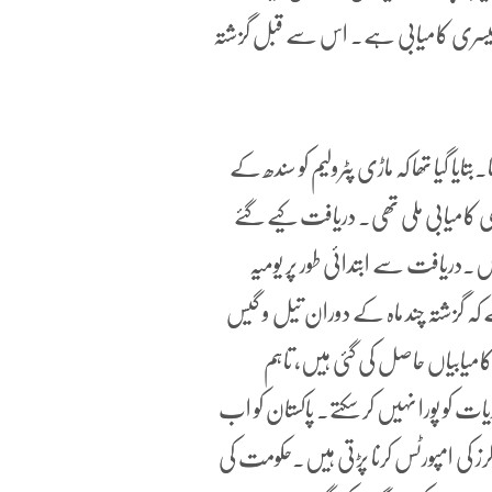
 تیسری کامیابی ہے۔ اس سے قبل گزشتہ
بتایا گیا تھا کہ ماڑی پٹرولیم کو سندھ کے
 کامیابی ملی تھی۔ دریافت کیے گئے
دریافت سے ابتدائی طور پر یومیہ
ے کہ گزشتہ چند ماہ کے دوران تیل و گیس
امیابیاں حاصل کی گئی ہیں، تاہم
ت کو پورا نہیں کر سکتے۔ پاکستان کو اب
رز کی امپورٹس کرنا پڑتی ہیں۔حکومت کی