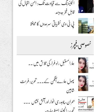
انجینئرنگ سے قیادت تک: احسن اقبال کی
قابل فخر جدوجہد
پی ٹی وی نظریاتی سرحدوں کا محافظ
خصوصی فیچرز
ہمارا مستبل راہ فرار کی تلاش میں ۔۔
پھول ہمارے آنگن کے۔۔۔ تحریر: فرحت
شاہین
بحران، چوہدری انوار اور آتش فشاں ۔۔۔
تحریر: انجینئر اصغرحیات