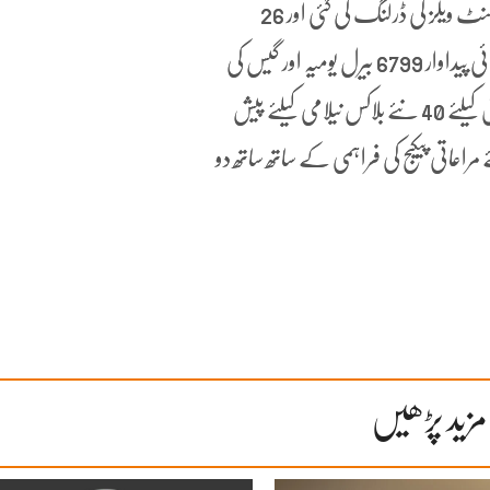
جانب سے بتایا گیا ہے کہ2019-20ء میں 33 آپریزل و ڈویلپمنٹ ویلز کی ڈرلنگ کی گئی اور 26
مقامات سے تیل و گیس دریافت ہوئے جن سے تیل کی ابتدائی پیداوار 6799 بیرل یومیہ اور گیس کی
پیداوار 234 ایم ایم سی ایف ڈی رہی۔۔ تیل و گیس کی تلاش کیلئے 40 نئے بلاکس نیلامی کیلئے پیش
مراعاتی پیکیج کی فراہمی کے ساتھ ساتھ دو
مزید پڑھیں