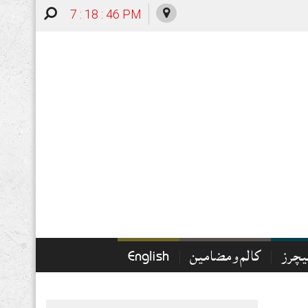
7 : 18 : 47 PM
چرز
کالم و مضامین
English