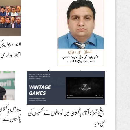
لاہور بوریوالین
اتحاد اور فلا
ایران اسرائیل جنگ اور پٹرو ڈالر نظام کو لاحق
خطرات
چیئرمین پاکستان
وینٹیج گیمز کا آغاز: پاکستان میں نوجوانوں کے کھیلوں کی
پاکستان کے ا
نئی دنیا