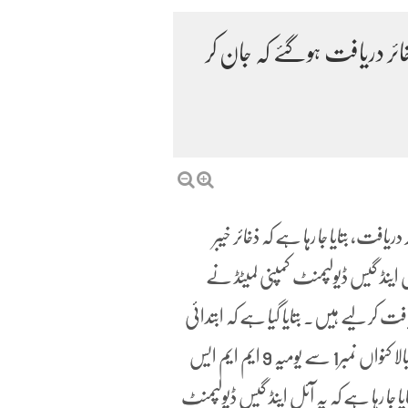
ر دریافت ہوگئے کہ جان کر
ت، بتایا جا رہا ہے کہ ذخائر خیبر
ینڈ گیس ڈیولپمنٹ کمپنی لمیٹڈ نے
ت کر لیے ہیں۔ بتایا گیا ہے کہ ابتدائی
نتائج کے مطابق آئل اینڈ گیس ڈیولپمنٹ کمپنی لمیٹڈ نے توغ بالا کنواں نمبر1 سے یومیہ 9 ایم ایم ایس
ا ہے۔بتایا جا رہا ہے کہ یہ آئل اینڈ گیس ڈیولپمنٹ