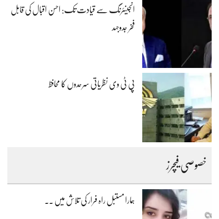
انجینئرنگ سے قیادت تک: احسن اقبال کی قابل
فخر جدوجہد
پی ٹی وی نظریاتی سرحدوں کا محافظ
خصوصی فیچرز
ہمارا مستبل راہ فرار کی تلاش میں ۔۔