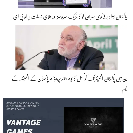
پاکستان نژاد برطانوی سرجن کو کارڈیک سروسز اور فلاحی خدمات پر او بی ای…
چیئرمین پاکستان انجینئرنگ کونسل کا یومِ قائد پر پیغام پاکستان کے انجینئرز کے
نام…