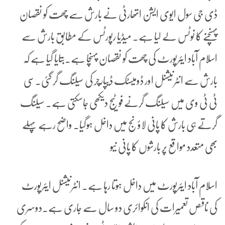
ڈی جی سول ایوی ایشن اتھارٹی نے بارش سے چھت کو نقصان
پہنچنے کا نوٹس لے لیا ہے۔ میڈیا رپورٹس کے مطابق بارش سے
اسلام آباد ایئرپورٹ کی چھت کو نقصان پہنچا ہے۔بتایا گیا ہے کہ
بارش سے انٹرنیشنل اور ڈومیسٹک ڈیپارچر کی سیلنگ گر گئی۔سی
ٹی ٹی وی میں سیلنگ گرنے فوٹیج دیکھی جاسکتی ہے۔ سیلنگ
گرتے ہی بارش کا پانی لاؤنج میں داخل ہوگیا۔ واضح رہے پہلے
بھی متعدد مواقع پر بارشوں کا پانی نیو
اسلام آباد ایئرپورٹ میں داخل ہوتا رہا ہے۔ انٹرنیشنل ایئرپورٹ
کی ناقص تعمیرات کی انکوائری دو سال سے جاری ہے۔دوسری