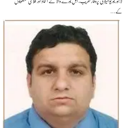
لاہور بوریوالینز کی پروقار تقریب، اہلِ بورے والا کے اتحاد اور فلاحی منصوبوں
کے…