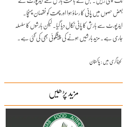
تک چلتی رہیں۔ جس کے باعث بارش سے ایئرپورٹ کے
بعض حصوں میں پانی کا رساؤ ہوا اور چھت کو نقصان پہنچا۔
ایئرپورٹ سے بارش کا پانی نکال دیا گیا۔ لیکن بارشوں کا سلسلہ
جاری ہے۔ مزید بارشیں ہونے کی پیشگوئی بھی کی گئی ہے۔
کیٹاگری میں :
پاکستان
مزید پڑھیں