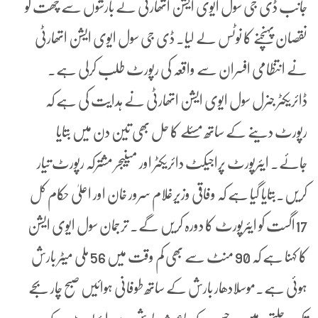
جانب ڈی جی سول ایوی ایشن اتھارٹی نے بارشوں سے چھت کو
نقصان پہنچنے کا نوٹس لے لیا۔ ڈی جی سول ایوی ایشن اتھارٹی
نے انتظامی افسران سے واقعہ کی رپورٹ طلب کرلی ہے۔
ڈائریکٹر جنرل سول ایوی ایشن اتھارٹی نے ہدایت کی ہے کہ
رپورٹ دینے کے ساتھ مسئلے کا حل بھی تین دن میں بتایا
جائے۔ ایئرپورٹ پراجیکٹ دائریکٹر اور مینیجر مشترکہ رپورٹ تیار
کریں۔بتایا گیا ہے کہ وفاقی وزیرغلام سرور خان اور اعلیٰ حکام کل
17اگست کو ایئرپورٹ کا دورہ کریں گے۔ ترجمان سول ایوی ایشن
کا کہنا ہے کہ 90 منٹ سے بھی کم وقت میں 56 ملی میٹر بارش
ہوئی ہے۔موسلادھار بارش کے ساتھ طوفانی ہوائیں صبح چار بجے