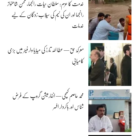
خدمت کا عزم: سلطان حیات رانجھا، محسن شاھنواز
رانجھا اور ان کی ٹیم کی سیلاب زدگان کے لیے
خدمات
معرکۂ حق — عطا اللہ تارڑ کی میڈیا وار فیئر میں بڑی
کامیابی
محمد عاصم کھچی — انفارمیشن گروپ کے فرض
شناس اور باکردار افسر