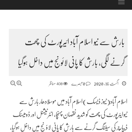
Toggle
navigation
بارش سے نیو اسلام آباد ائیرپورٹ کی چھت
گرنے لگی، بارش کا پانی لائونج میں داخل ہوگیا
اگست 16, 2020
0 تبصرے
408
مناظر
اسلام آباد(نیوز ڈیسک)اسلام آباد میں موسلادھار بارش سے
نیوایئرپورٹ کی چھت کو شدید نقصان پہنچا، انٹرنیشنل اور ڈومیسٹک
ڈیپارچر کی سیلنگ گرنے سے بارش کا پانی لاؤنج میں داخل ہوگیا،