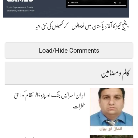
وینٹیج گیمز کا آغاز: پاکستان میں نوجوانوں کے کھیلوں کی نئی دنیا
Load/Hide Comments
کالم و مضامین
ایران اسرائیل جنگ اور پٹرو ڈالر نظام کو لاحق
خطرات