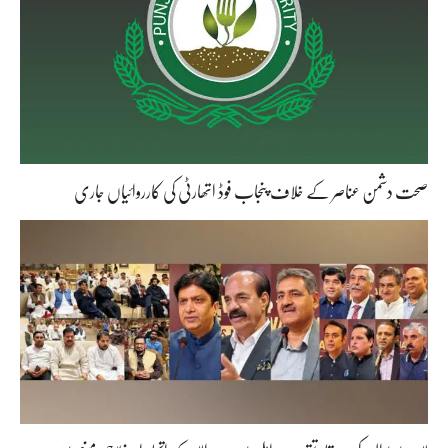
صحت دشمن عناصر کے خلاف پنجاب فوڈ اتھارٹی کی کارروائیاں جاری