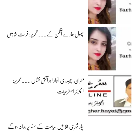
پھول ہمارے آنگن کے۔۔۔ تحریر: فرحت شاہین
بحران، چوہدری انوار اور آتش فشاں ۔۔۔ تحریر:
انجینئر اصغرحیات
چار شہری خلا میں سیاحت کے سفر پر روانہ ہوگے