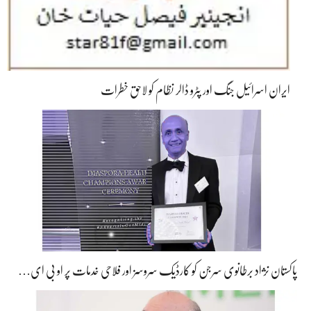
ایران اسرائیل جنگ اور پٹرو ڈالر نظام کو لاحق خطرات
پاکستان نژاد برطانوی سرجن کو کارڈیک سروسز اور فلاحی خدمات پر او بی ای…