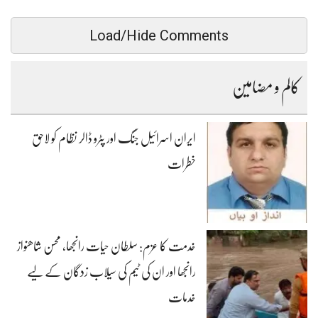
Load/Hide Comments
کالم و مضامین
ایران اسرائیل جنگ اور پٹرو ڈالر نظام کو لاحق
خطرات
خدمت کا عزم: سلطان حیات رانجھا، محسن شاھنواز
رانجھا اور ان کی ٹیم کی سیلاب زدگان کے لیے
خدمات