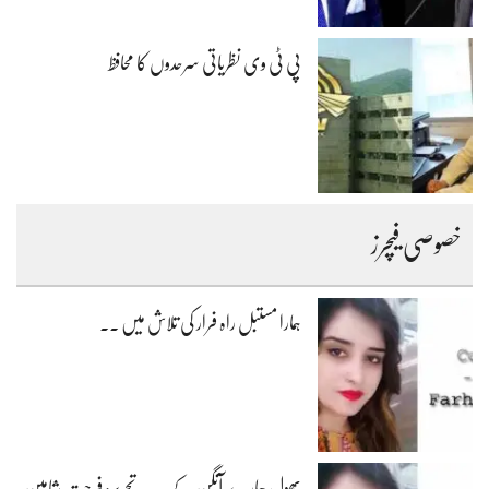
پی ٹی وی نظریاتی سرحدوں کا محافظ
خصوصی فیچرز
ہمارا مستبل راہ فرار کی تلاش میں ۔۔
پھول ہمارے آنگن کے۔۔۔ تحریر: فرحت شاہین