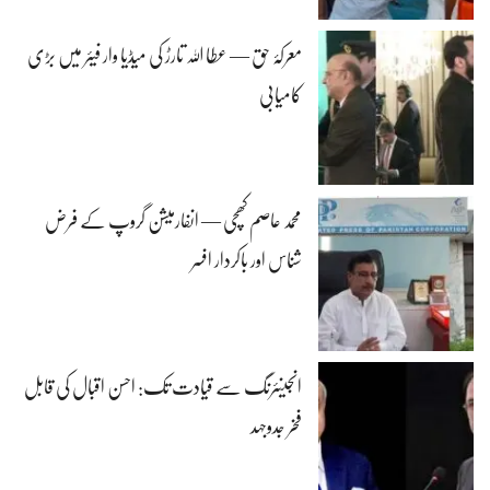
معرکۂ حق — عطا اللہ تارڑ کی میڈیا وار فیئر میں بڑی
کامیابی
محمد عاصم کھچی — انفارمیشن گروپ کے فرض
شناس اور باکردار افسر
انجینئرنگ سے قیادت تک: احسن اقبال کی قابل
فخر جدوجہد