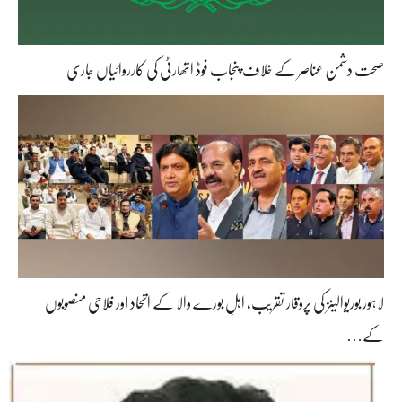
صحت دشمن عناصر کے خلاف پنجاب فوڈ اتھارٹی کی کارروائیاں جاری
لاہور بوریوالینز کی پروقار تقریب، اہلِ بورے والا کے اتحاد اور فلاحی منصوبوں
کے…