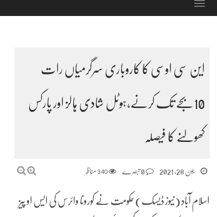
Toggle
navigation
این سی اوسی کا کاروباری سرگرمیاں رات
10بجے تک کرنے،ہوٹل شادی ہالز اور پارکس
کھولنے کا فیصلہ
جون 28, 2021
0 تبصرے
340
مناظر
اسلام آباد (نیوز ڈیسک) حکومت نے کورونا وائرس کی ایس او پیز