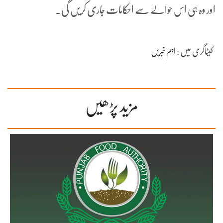
اور وہ ہی اس حوالے سے احکامات جاری کریں گی۔
کیٹاگری میں :
اہم خبریں
مزید پڑھیں