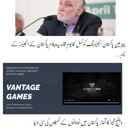
چیئرمین پاکستان انجینئرنگ کونسل کا یومِ قائد پر پیغام پاکستان کے انجینئرز کے
نام…
وینٹیج گیمز کا آغاز: پاکستان میں نوجوانوں کے کھیلوں کی نئی دنیا