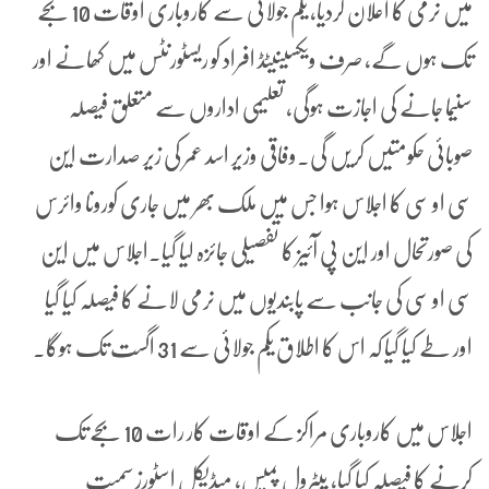
میں نرمی کا اعلان کردیا، یکم جولائی سے کاروباری اوقات 10 بجے
تک ہوں گے، صرف ویکسینیٹڈ افراد کو ریسٹورنٹس میں کھانے اور
سنیما جانے کی اجازت ہوگی، تعلیمی اداروں سے متعلق فیصلہ
صوبائی حکومتیں کریں گی۔وفاقی وزیر اسد عمر کی زیر صدارت این
سی او سی کا اجلاس ہوا جس میں ملک بھر میں جاری کورونا وائرس
کی صورتحال اور این پی آئیز کا تفصیلی جائزہ لیا گیا۔اجلاس میں این
سی او سی کی جانب سے پابندیوں میں نرمی لانے کا فیصلہ کیا گیا
اور طے کیا گیا کہ اس کا اطلاق یکم جولائی سے 31 اگست تک ہوگا۔
اجلاس میں کاروباری مراکز کے اوقات کار رات 10 بجے تک
کرنے کا فیصلہ کیا گیا، پیٹرول پمپس، میڈیکل اسٹورز سمیت