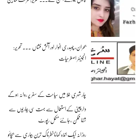
بحران، چوہدری انوار اور آتش فشاں ۔۔۔ تحریر:
انجینئر اصغرحیات
چار شہری خلا میں سیاحت کے سفر پر روانہ ہوگے
دارچینی کےاستعمال سے بہت سی بیماریوں سے
شفا ممکن ،جانئے مکمل رپورٹ
روزانہ ایک انڈہ کھاناخطرناک ترین بیماری سے بچائو