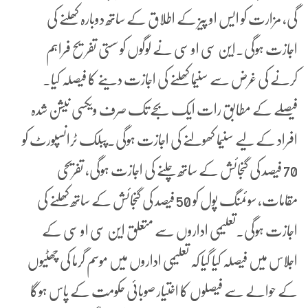
گی، مزارت کو ایس او پیز کے اطلاق کے ساتھ دوبارہ کھلنے کی
اجازت ہوگی۔این سی او سی نے لوگوں کو سستی تفریح فراہم
کرنے کی غرض سے سنیما کھلنے کی اجازت دینے کا فیصلہ کیا۔
فیصلے کے مطابق رات ایک بجے تک صرف ویکسی نیشن شدہ
افراد کے لیے سنیما کھولنے کی اجازت ہوگی۔پبلک ٹرانسپورٹ کو
70 فیصد کی گنجائش کے ساتھ چلنے کی اجازت ہوگی، تفریحی
مقامات، سوئمنگ پول کو 50 فیصد کی گنجائش کے ساتھ کھلنے کی
اجازت ہوگی۔تعلیمی اداروں سے متعلق این سی او سی کے
اجلاس میں فیصلہ کیا گیا کہ تعلیمی اداروں میں موسم گرما کی چھٹیوں
کے حوالے سے فیصلوں کا اختیار صوبائی حکومت کے پاس ہوگا