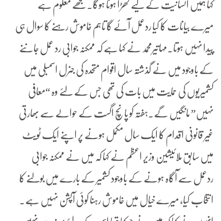
کہا ہمیں انسانیت کے لیے کھڑا ہونا ہوگا۔مجھے معلوم ہے
میرے بیانات کا کیا ردعمل آئے گا تاہم خاموش رہنے کا سوال ہی
پیدا نہیں ہوتا۔مہاتیرمحمد نے کہا ہے کہ ممکنہ جوابی رد عمل جاننے
کے باوجود میں نے گذشتہ سال اقوام متحدہ کی جنرل اسمبلی میں
کشمیریوں کی حمایت میں بات کی تھی جس کے لئے وہ “معافی
نہیں” مانگیں گے۔ہفتہ کو پانچ اگست کے حوالے سے بھارتی
غیر قانونی اقدام کا ایک سال مکمل ہونے پر اپنے ایک ٹویٹ
میں سابق ملائیشین وزیر اعظم نے کہا کہ میں نے ممکنہ جوابی
ردعمل سے آگاہ ہونے کے باوجود کشمیر کے بارے میں بولنے کا
انتخاب کیا، میرے خیال میں خاموش رہنا کوئی آپشن نہیں ہے۔