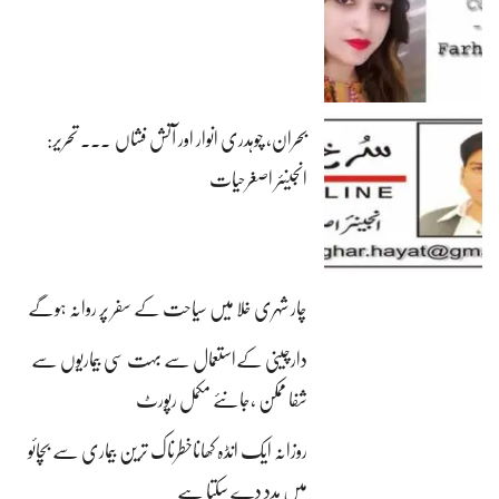
بحران، چوہدری انوار اور آتش فشاں ۔۔۔ تحریر:
انجینئر اصغرحیات
چار شہری خلا میں سیاحت کے سفر پر روانہ ہوگے
دارچینی کےاستعمال سے بہت سی بیماریوں سے
شفا ممکن ،جانئے مکمل رپورٹ
روزانہ ایک انڈہ کھاناخطرناک ترین بیماری سے بچائو
میں مدد دے سکتا ہے