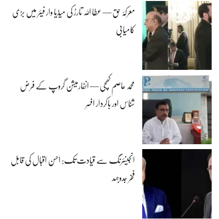
معرکۂ حق — عطا اللہ تارڑ کی میڈیا وار فیئر میں بڑی
کامیابی
محمد عاصم کھچی — انفارمیشن گروپ کے فرض
شناس اور باکردار افسر
انجینئرنگ سے قیادت تک: احسن اقبال کی قابل
فخر جدوجہد