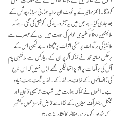
انہوں نے کہا کہ میں نے جو کہا تھا اس کے لئے معذرت نہیں
کرونگا۔ڈاکٹر مہاتیر نے یہ ٹویٹ ان حالیہ بھارتی میڈیا رپورثس کے
بعد جاری کیا ہے جس میں یہ تاثر دینے کی۔کوشش کی گئی ہے کہ
ملائیشین رہنما کو کشمیری عوام کی حمایت میں ان کے تبصرے سے
ملائشیا کی برآمدات پر منفی اثرات پر پچھتاوا ہے لیکن اس کے
برعکس مہاتیر محمد نے کہا کہ اگرچہ ان کے ریمارکس سے ملائشین پام
آئل کی برآمدات پر اثر پڑا تھا لیکن مجھے خیال نہیں کہ اس طرح
کی ناانصافیوں کے خلاف بولنے کے لئے یہ قیمت بہت زیادہ
ہے۔ انہوں نے کہا کہ بھارت میں شہریت ترمیمی قانون اور
نیشنل رجسٹر آف سیٹزن کے نفاذ سے قابض فورسز جموں وکشمیر
کے شہریوں کو بدترین مظالم کا نشانہ بنارہی ہیں۔