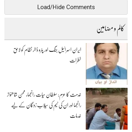
Load/Hide Comments
کالم و مضامین
ایران اسرائیل جنگ اور پٹرو ڈالر نظام کو لاحق
خطرات
خدمت کا عزم: سلطان حیات رانجھا، محسن شاھنواز
رانجھا اور ان کی ٹیم کی سیلاب زدگان کے لیے
خدمات