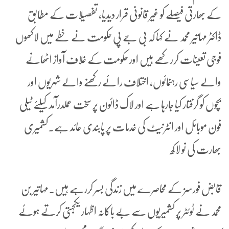
کے بھارتی فیصلے کو غیر قانونی قرار دیدیا، تفصیلات کے مطابق
ڈاکٹر مہاتیر محمد نے کہا کہ بی جے پی حکومت نے خطے میں لاکھوں
فوجی تعینات کررکھے ہیں اور حکومت کے خلاف آواز اٹھانے
والے سیاسی رہنمائوں، اختلاف رائے رکھنے والے شہریوں اور
بچوں کو گرفتار کیا جارہا ہے اور لاک ڈائون پر سخت عملدرآمد کیلئے ٹیلی
فون موبائل اور انٹرنیٹ کی خدمات پر پابندی عائد ہے۔کشمیری
بھارت کی نو لاکھ
قابض فورسز کے محاصرے میں زندگی بسر کررہے ہیں۔مہاتیر بن
محمد نے ٹوئٹر پر کشمیریوں سے بے باکانہ اظہار یکجہتی کرتے ہوئے