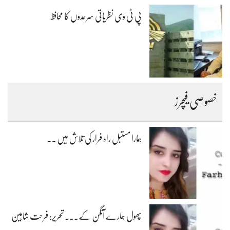
پی ٹی وی نظریاتی سرحدوں کا محافظ
خصوصی فیچرز
ہمارا مستبل راہ فرار کی تلاش میں ۔۔
پھول ہمارے آنگن کے۔۔۔ تحریر: فرحت شاہین