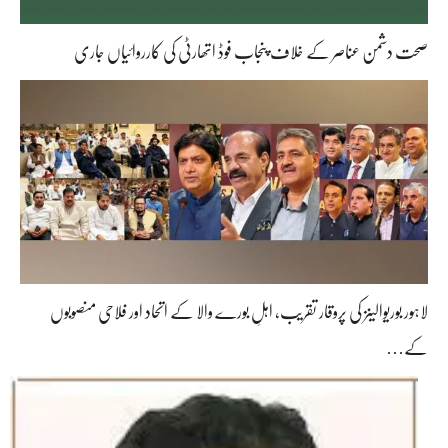
صحت دشمن عناصر کے خلاف پنجاب فوڈ اتھارٹی کی کارروائیاں جاری
لاہور بوریوالینز کی پروقار تقریب، اہلِ بورے والا کے اتحاد اور فلاحی منصوبوں
کے…