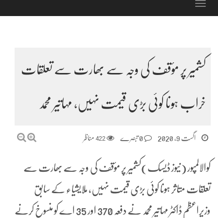
Toggle
navigation
کشمیر پر مؤقف کی وجہ سے بھارت سے تعلقات
خراب ہونا کوئی بڑی قیمت نہیں، مہاتیر محمد
اگست 9, 2020
0 تبصرے
422
مناظر
کوالالمپور (نیوز ڈیسک)کشمیر پر مؤقف کی وجہ سے بھارت سے
تعلقات متاثر ہونا کوئی بڑی قیمت نہیں، ملایشیاء کے سابق
وزیراعظم ڈاکٹر مہاتیر محمد نے دفعہ 370 اور 35 اے کو منسوخ کرنے