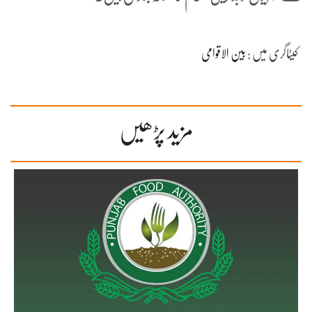
کیٹاگری میں :
بین الاقوامی
مزید پڑھیں