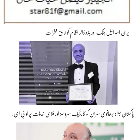
ایران اسرائیل جنگ اور پٹرو ڈالر نظام کو لاحق خطرات
پاکستان نژاد برطانوی سرجن کو کارڈیک سروسز اور فلاحی خدمات پر او بی ای…