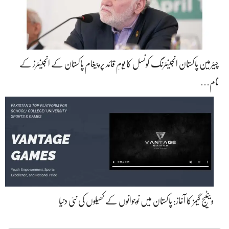
چیئرمین پاکستان انجینئرنگ کونسل کا یومِ قائد پر پیغام پاکستان کے انجینئرز کے
نام…
وینٹیج گیمز کا آغاز: پاکستان میں نوجوانوں کے کھیلوں کی نئی دنیا