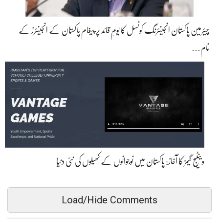
چیئرمین پاکستان انجینئرنگ کونسل کا یومِ قائد پر پیغام پاکستان کے انجینئرز کے
نام…
وینٹیج گیمز کا آغاز: پاکستان میں نوجوانوں کے کھیلوں کی نئی دنیا
Load/Hide Comments