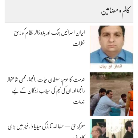
کالم و مضامین
ایران اسرائیل جنگ اور پٹرو ڈالر نظام کو لاحق
خطرات
خدمت کا عزم: سلطان حیات رانجھا، محسن شاھنواز
رانجھا اور ان کی ٹیم کی سیلاب زدگان کے لیے
خدمات
معرکۂ حق — عطا اللہ تارڑ کی میڈیا وار فیئر میں بڑی
کامیابی