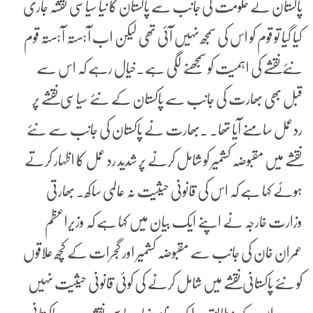
پاکستان نے حکومت کی جانب سے پاکستان کا نیا سیاسی نقشہ جاری
کیا گیا تو قوم کو اس کی سمجھ نہیں آئی تھی لیکن اب آہستہ آہستہ قوم
نئے نقشے کی اہمیت کو سمجھنے لگی ہے۔خیال رہے کہ اس سے
قبل بھی بھارت کی جانب سے پاکستان کے نئے سیاسی نقشے پر
ردعمل سامنے آیا تھا۔ ۔بھارت نے پاکستان کی جانب سے نئے
نقشے میں مقبوضہ کشمیر کو شامل کرنے پر شدید رد عمل کا اظہار کرتے
ہوئے کہا ہے کہ اس کی قانونی حیثیت نہ عالمی ساکھ۔ بھارتی
وزارت خارجہ نے اپنے ایک بیان میں کہا ہے کہ وزیراعظم
عمران خان کی جانب سے مقبوضہ کشمیر اور گجرات کے کچھ علاقوں
کو نئے پاکستانی نقشے میں شامل کرنے کی کوئی قانونی حیثیت نہیں