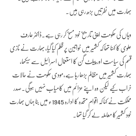
بھارت میں نفرتیں بڑھ رہی ہیں۔
وہاں کی حکومت اپنی تاریخ خود مسخ کر رہی ہے۔ڈاکٹر عارف
علوی کا کہنا تھا کہ کشمیر میں خواتین پر ظلم کیا گیا، بھارت نے نازی
قسم کی سیاست اور پیلٹ گن کا استعمال اسرائیل سے سیکھا،
بھارت کشمیر میں مظالم بڑھا رہا ہے،مودی حکومت نے حالات
خراب کیے لیکن وہ اپنے عزائم میں کامیاب نہیں ہوگی۔صدر
مملکت نے کہا کہ اقوام متحدہ کا ادارہ 1945ء میں بنا جہاں بھارت
خود کشمیر کا معاملہ لے کر گیا تھا۔