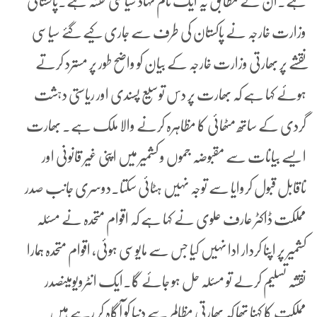
ہے۔ان کے مطابق یہ ایک نام نہاد سیاسی نقشہ ہے۔پاکستانی
وزارت خارجہ نے پاکستان کی طرف سے جاری کیے گئے سیاسی
نقشے پر بھارتی وزارت خارجہ کے بیان کو واضح طور پر مسترد کرتے
ہوئے کہا ہے کہ بھارت پر دس توسیع پسندی اور ریاستی دہشت
گردی کے ساتھ مٹھائی کا مظاہرہ کرنے والا ملک ہے۔ بھارت
ایسے بیانات سے مقبوضہ جموں و کشمیر میں اپنی غیر قانونی اور
ناقابل قبول کروایا سے توجہ نہیں ہٹائی سکتا۔دوسری جانب صدر
مملکت ڈاکٹر عارف علوی نے کہا ہے کہ اقوام متحدہ نے مسئلہ
کشمیر پر اپنا کردار ادا نہیں کیا جس سے مایوسی ہوئی، اقوام متحدہ ہمارا
نقشہ تسلیم کرلے تو مسئلہ حل ہو جائے گا۔ایک انٹرویومیںصدر
مملکت کا کہنا تھا کہ بھارتی مظالم سے دنیا کو آگاہ کر رہے ہیں۔