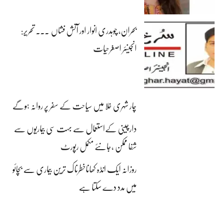
بحران، چوہدری انوار اور آتش فشاں ۔۔۔ تحریر:
انجینئر اصغرحیات
چار شہری خلا میں سیاحت کے سفر پر روانہ ہوگے
دارچینی کےاستعمال سے بہت سی بیماریوں سے
شفا ممکن ،جانئے مکمل رپورٹ
روزانہ ایک انڈہ کھاناخطرناک ترین بیماری سے بچائو
میں مدد دے سکتا ہے