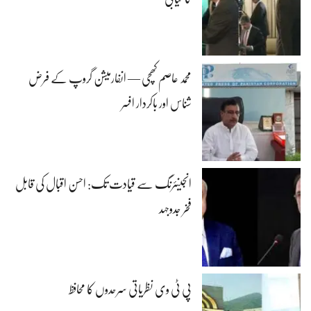
محمد عاصم کھچی — انفارمیشن گروپ کے فرض
شناس اور باکردار افسر
انجینئرنگ سے قیادت تک: احسن اقبال کی قابل
فخر جدوجہد
پی ٹی وی نظریاتی سرحدوں کا محافظ