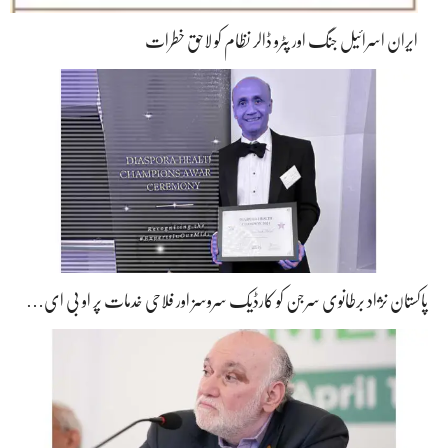
ایران اسرائیل جنگ اور پٹرو ڈالر نظام کو لاحق خطرات
پاکستان نژاد برطانوی سرجن کو کارڈیک سروسز اور فلاحی خدمات پر او بی ای…