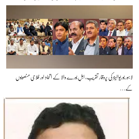
لاہور بوریوالینز کی پروقار تقریب، اہلِ بورے والا کے اتحاد اور فلاحی منصوبوں
کے…