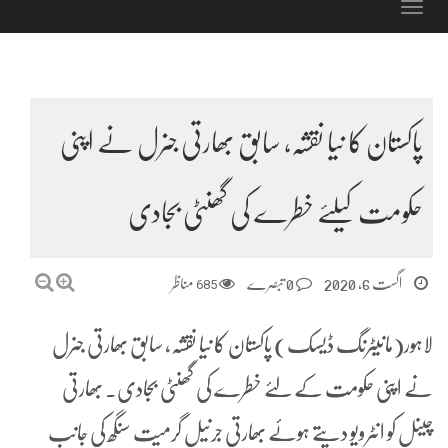
Toggle
navigation
پاکستان کا نیا نقشہ، سابق بھارتی جنرل نے اپنی
حکومت کیلئے خطرے کی گھنٹی بجادی
اگست 6, 2020
0 تبصرے
685
مناظر
لاہور(مانیٹرنگ ڈیسک) پاکستان کا نیا نقشہ، سابق بھارتی جنرل
نے اپنی حکومت کے لئے خطرے کی گھنٹی بجادی۔ بھارتی
چینل کو انٹرویو دیتے ہوئے بھارتی جرنیل گرمیت سنگھ کی جانب