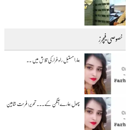
خصوصی فیچرز
ہمارا مستبل راہ فرار کی تلاش میں ۔۔
پھول ہمارے آنگن کے۔۔۔ تحریر: فرحت شاہین