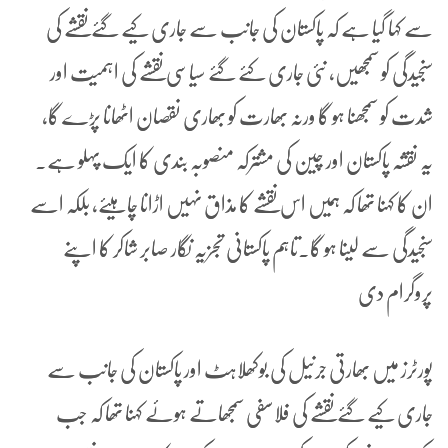
سے کہا گیا ہے کہ پاکستان کی جانب سے جاری کیے گئے نقشے کی
سنجیدگی کو سمجھیں، نئی جاری کئے گئے سیاسی نقشے کی اہمیت اور
شدت کو سمجھنا ہو گا ورنہ بھارت کو بھاری نقصان اٹھانا پڑے گا،
یہ نقشہ پاکستان اور چین کی مشترکہ منصوبہ بندی کا ایک پہلو ہے۔
ان کا کہنا تھا کہ ہمیں اس نقشے کا مذاق نہیں اڑانا چاہیئے، بلکہ اسے
سنجیدگی سے لینا ہو گا۔تاہم پاکستانی تجزیہ نگار صابر شاکر کا اپنے
پروگرام دی
پورٹرز میں بھارتی جرنیل کی بوکھلاہٹ اور پاکستان کی جانب سے
جاری کیے گئے نقشے کی فلاسفی سمجھاتے ہوئے کہنا تھا کہ جب