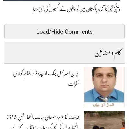
وینٹیج گیمز کا آغاز: پاکستان میں نوجوانوں کے کھیلوں کی نئی دنیا
Load/Hide Comments
کالم و مضامین
ایران اسرائیل جنگ اور پٹرو ڈالر نظام کو لاحق
خطرات
خدمت کا عزم: سلطان حیات رانجھا، محسن شاھنواز
رانجھا اور ان کی ٹیم کی سیلاب زدگان کے لیے