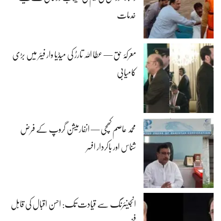
خدمات
معرکۂ حق — عطا اللہ تارڑ کی میڈیا وار فیئر میں بڑی
کامیابی
محمد عاصم کھچی — انفارمیشن گروپ کے فرض
شناس اور باکردار افسر
انجینئرنگ سے قیادت تک: احسن اقبال کی قابل