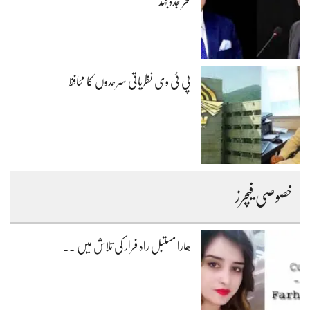
فخر جدوجہد
پی ٹی وی نظریاتی سرحدوں کا محافظ
خصوصی فیچرز
ہمارا مستبل راہ فرار کی تلاش میں ۔۔