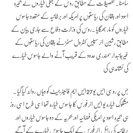
سامنا۔ تفصیلات کے مطابق روس کے جنگی طیاروں نے بحیرہ
اسود اور بلقان کی ریاستوں پر امریکہ اور برطانیہ کے متعدد جاسوس
طیاروں کو مار بھگایا ۔روس کی وزارت دفاع سے جاری بیان کے
مطابق رشین ائر سپیس کنٹرول سسٹمز نے بلقان کی ریاستوں کے
غیرجانبدار سمندری حدود کے قریب آنے والے جاسوس طیارے
کی نشاندہی کی
جس پر روسی ایس یو 27ایس ایم فائیٹر جیٹ کو وہاں روانہ کیا گیا ۔
مشکوک طیارہ یو ایس ائر فورس کا جاسوس طیارہ تھا اسی طرح اسی روز
ہی بحیرہ اسود پر امریکی فضائیہ اور بحریہ کے دو جاسوس طیاروں اور
برطانیہ کی رائل ائر فورس کے ایک جاسوس طیارے کے آگے