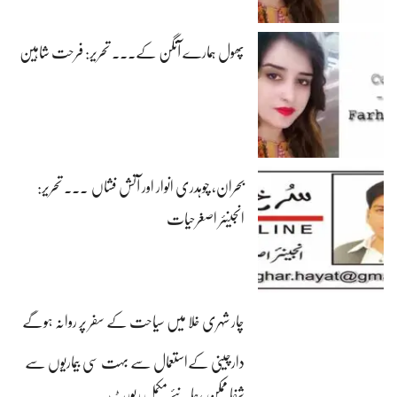
پھول ہمارے آنگن کے۔۔۔ تحریر: فرحت شاہین
بحران، چوہدری انوار اور آتش فشاں ۔۔۔ تحریر:
انجینئر اصغرحیات
چار شہری خلا میں سیاحت کے سفر پر روانہ ہوگے
دارچینی کےاستعمال سے بہت سی بیماریوں سے
شفا ممکن ،جانئے مکمل رپورٹ