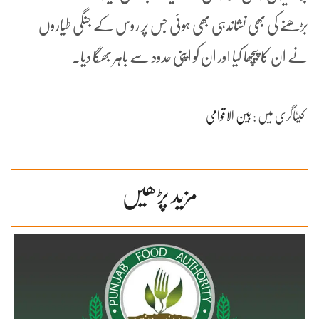
بڑھنے کی بھی نشاندہی بھی ہوئی جس پر روس کے جنگی طیاروں
نے ان کا پیچھا کیا اور ان کو اپنی حدود سے باہر بھگا دیا۔
کیٹاگری میں :
بین الاقوامی
مزید پڑھیں