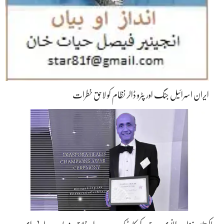
ایران اسرائیل جنگ اور پٹرو ڈالر نظام کو لاحق خطرات