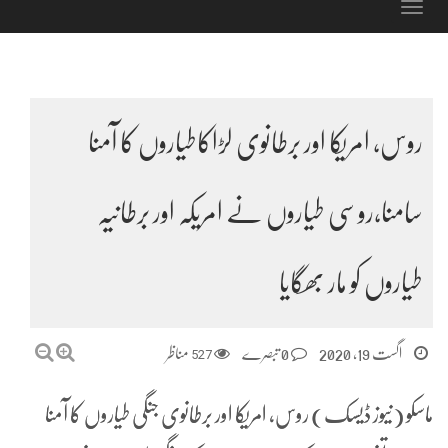
Toggle
navigation
روس، امریکا اور برطانوی لڑاکاطیاروں کا آمنا
سامنا،روسی طیاروں نے امریکہ اور برطانیہ
طیاروں کو مار بھگایا
اگست 19, 2020
0 تبصرے
527
مناظر
ماسکو (نیوز ڈیسک) روس، امریکا اور برطانوی جنگی طیاروں کا آمنا