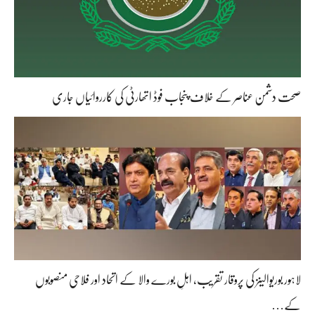
صحت دشمن عناصر کے خلاف پنجاب فوڈ اتھارٹی کی کارروائیاں جاری
لاہور بوریوالینز کی پروقار تقریب، اہلِ بورے والا کے اتحاد اور فلاحی منصوبوں
کے…