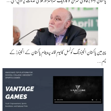
پاکستان نژاد برطانوی سرجن کو کارڈیک سروسز اور فلاحی خدمات پر او بی ای…
چیئرمین پاکستان انجینئرنگ کونسل کا یومِ قائد پر پیغام پاکستان کے انجینئرز کے
نام…