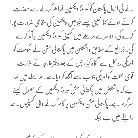
نے فی الحال پاکستان کو کورونا ویکسین فراہم کرنے سے معذرت
کرتے ہوئے کہا کمپنی پہلے فیز میں ویکسین کی مقامی ضرورت پورا
کرے گی، دوسرے مرحلے میں کمپنی کورونا ویکسین برآمد کرے
گی۔ذرائع کے مطابق واشنگٹن میں پاکستانی مشن نے حکومت کو
امریکی ردعمل سے آگاہ کیا ، جس کے بعد دفتر خارجہ نے وزارت
قومی صحت کو امریکی جواب سے آگاہ کر دیا ہے۔مراسلے میں کہا
ہے کہ واشنگٹن میں پاکستانی مشن کورونا ویکسین کے حصول کیلئے
سرگرم ہے، پاکستانی مشن ویکسین پر کام کرنے والی کمپنیوں سے
رابطے میں ہے جبکہ