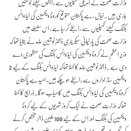
وزارت صحت کے امریکی کمپنیوں سے رابطوں کیلئے کوششیں
جاری ہیں۔خیال رہے پاکستان متوقع کورونا ویکسین کی ایڈوانس
بکنگ کیلئے کمپنیوں سے رابطے کر رہا ہے، اس سلسلے میں
وزارتِ صحت کی پارلیمانی سیکریٹری ڈاکٹر نوشین حامد نے بتایا تھا کہ
وزیر اعظم نے کرونا ویکسین کی ایڈوانس بکنگ کی منظوری دے
دی ہے۔ڈاکٹر نوشین حامد کا کہنا تھا کہ ایڈوانس بکنگ کے لیے 2
ویکسین ساز اداروں سے رابطے ہو چکے ہیں، امید ہے پاکستان
کرونا ویکسین کی ایڈوانس بکنگ میں کامیاب ہوگا۔ذرایع کا کہنا
تھا کہ وزارت صحت نے ایک کروڑ شہریوں کے لیے کرونا
ویکسین کی بکنگ اور اس کے لیے 100 ملین ڈالر مختص کرنے