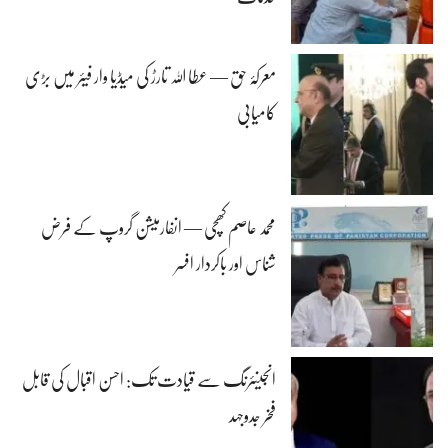
معرکۂ حق — عطا اللہ تارڑ کی میڈیا وار فیئر میں بڑی
کامیابی
محمد عاصم کھچی — انفارمیشن گروپ کے فرض
شناس اور باکردار افسر
انجینئرنگ سے قیادت تک: احسن اقبال کی قابل
فخر جدوجہد