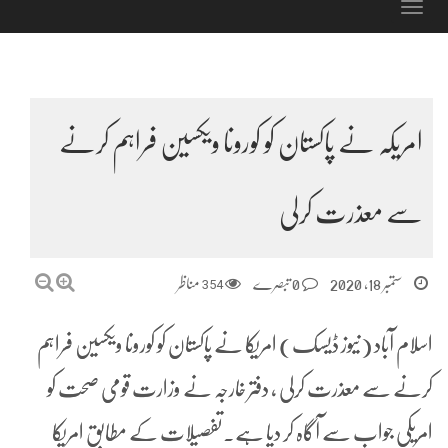
Toggle
navigation
امریکہ نے پاکستان کو کورونا ویکسین فراہم کرنے
سے معذرت کرلی
ستمبر 18, 2020
0 تبصرے
354
مناظر
اسلام آباد (نیوز ڈیسک) امریکا نے پاکستان کو کورونا ویکسین فراہم
کرنے سے معذرت کرلی ، دفتر خارجہ نے وزارت قومی صحت کو
امریکی جواب سے آگاہ کر دیا ہے۔تفصیلات کے مطابق امریکا