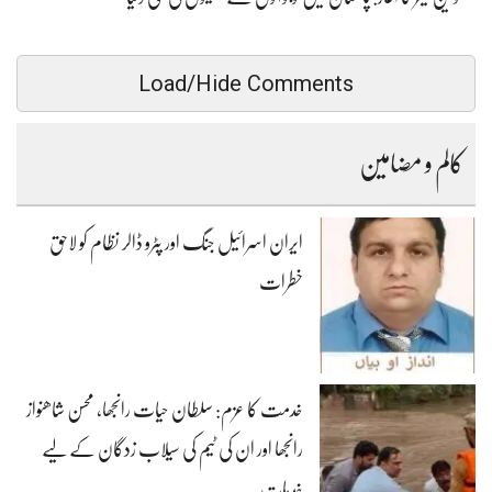
Load/Hide Comments
کالم و مضامین
ایران اسرائیل جنگ اور پٹرو ڈالر نظام کو لاحق
خطرات
خدمت کا عزم: سلطان حیات رانجھا، محسن شاھنواز
رانجھا اور ان کی ٹیم کی سیلاب زدگان کے لیے
خدمات