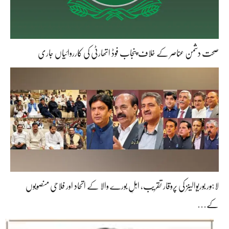
صحت دشمن عناصر کے خلاف پنجاب فوڈ اتھارٹی کی کارروائیاں جاری
لاہور بوریوالینز کی پروقار تقریب، اہلِ بورے والا کے اتحاد اور فلاحی منصوبوں
کے…