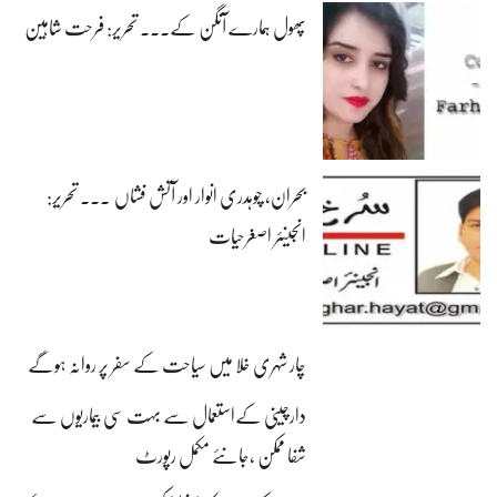
پھول ہمارے آنگن کے۔۔۔ تحریر: فرحت شاہین
بحران، چوہدری انوار اور آتش فشاں ۔۔۔ تحریر:
انجینئر اصغرحیات
چار شہری خلا میں سیاحت کے سفر پر روانہ ہوگے
دارچینی کےاستعمال سے بہت سی بیماریوں سے
شفا ممکن ،جانئے مکمل رپورٹ