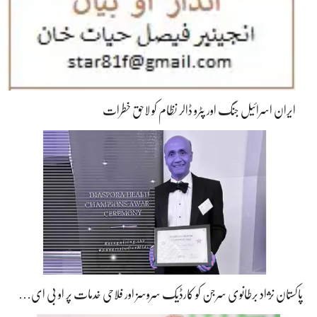
ایران اسرائیل جنگ اور پٹرو ڈالر نظام کو لاحق خطرات
پاکستان نژاد برطانوی سرجن کو کارڈیک سروسز اور فلاحی خدمات پر او بی ای…