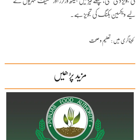
کی تجویز دی تھی، پہلے فیز میں ہیلتھ ورکرز اور ضعیف شہریوں کے
لیے ویکسین بکنگ کی تجویز ہے۔
کیٹاگری میں :
تعلیم و صحت
مزید پڑھیں