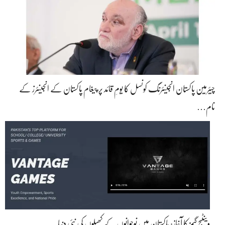
چیئرمین پاکستان انجینئرنگ کونسل کا یومِ قائد پر پیغام پاکستان کے انجینئرز کے
نام…
وینٹیج گیمز کا آغاز: پاکستان میں نوجوانوں کے کھیلوں کی نئی دنیا