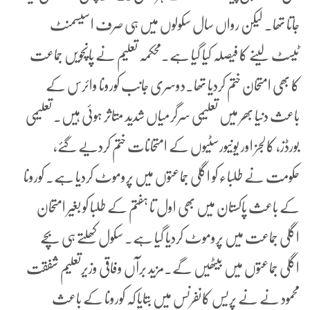
جاتا تھا۔ لیکن رواں سال سکولوں میں ہی صرف اسیسمنٹ
ٹیسٹ لینے کا فیصلہ کیا گیا ہے۔محکمہ تعلیم نے پانچویں جماعت
کا بھی امتحان ختم کردیا تھا۔دوسری جانب کورونا وائرس کے
باعث دنیا بھر میں تعلیمی سرگرمیاں شدید متاثر ہوئی ہیں۔ تعلیمی
بورڈز، کالجز اور یونیورسٹیوں کے امتحانات ختم کردیے گئے،
حکومت نے طلباء کو اگلی جماعتوں میں پروموٹ کردیا ہے۔ کورونا
کے باعث پاکستان میں بھی اول تا ہفتم کے طلبا کو بغیر امتحان
اگلی جماعت میں پروموٹ کردیا گیا ہے۔ سکول کھلتے ہی بچے
اگلی جماعتوں میں بیٹھیں گے۔مزید برآں وفاقی وزیرتعلیم شفقت
محمود نے نے پریس کانفرنس میں بتایا کہ کورونا کے باعث