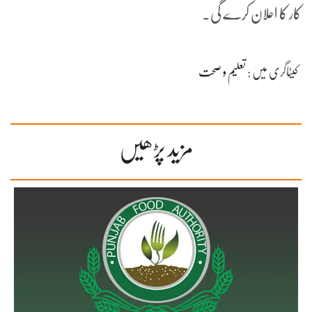
کار کا اعلان کرے گی۔
کیٹاگری میں :
تعلیم و صحت
مزید پڑھیں