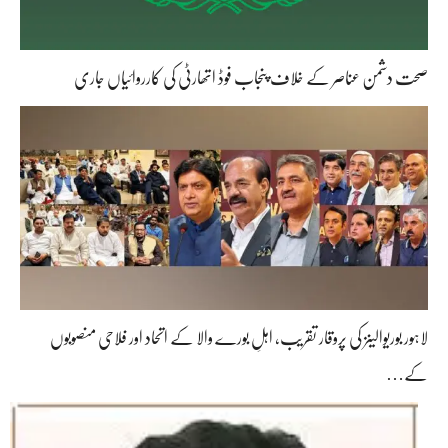
صحت دشمن عناصر کے خلاف پنجاب فوڈ اتھارٹی کی کارروائیاں جاری
لاہور بوریوالینز کی پروقار تقریب، اہلِ بورے والا کے اتحاد اور فلاحی منصوبوں
کے…