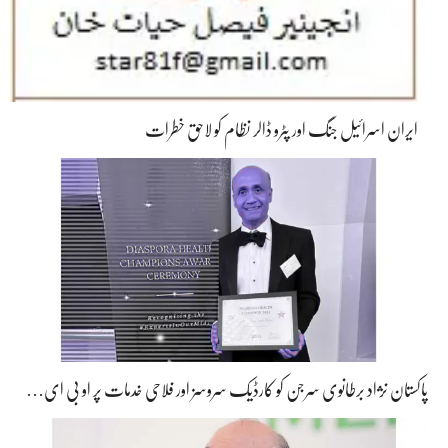
ایران اسرائیل جنگ اور پٹرو ڈالر نظام کو لاحق خطرات
پاکستان نژاد برطانوی سرجن کو کارڈیک سروسز اور فلاحی خدمات پر او بی ای…