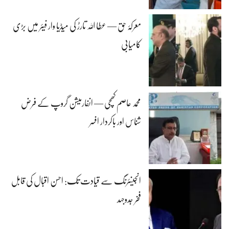
معرکۂ حق — عطا اللہ تارڑ کی میڈیا وار فیئر میں بڑی
کامیابی
محمد عاصم کھچی — انفارمیشن گروپ کے فرض
شناس اور باکردار افسر
انجینئرنگ سے قیادت تک: احسن اقبال کی قابل
فخر جدوجہد