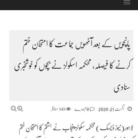
Toggle
navigation
پانچویں کے بعد آٹھویں جماعت کا امتحان ختم
کرنے کا فیصلہ، محکمہ اسکولز نے بچوں کو خوشخبری
سنادی
اگست 21, 2020
0 تبصرے
543
مناظر
لاہور(نیوز ڈیسک) محکمہ سکولز پنجاب نے ہشتم کا امتحان ختم