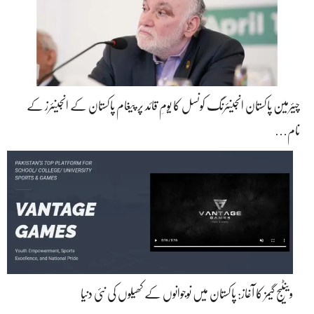
چیئرمین پاکستان انجینئرنگ کونسل کا یومِ قائد پر پیغام پاکستان کے انجینئرز کے
نام…
وینٹیج گیمز کا آغاز: پاکستان میں نوجوانوں کے کھیلوں کی نئی دنیا