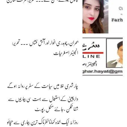
بحران، چوہدری انوار اور آتش فشاں ۔۔۔ تحریر:
انجینئر اصغرحیات
چار شہری خلا میں سیاحت کے سفر پر روانہ ہوگے
دارچینی کےاستعمال سے بہت سی بیماریوں سے
شفا ممکن ،جانئے مکمل رپورٹ
روزانہ ایک انڈہ کھاناخطرناک ترین بیماری سے بچائو