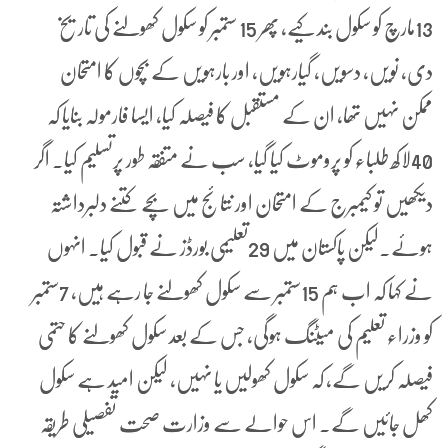
13مارچ کو سکول بند کیے، پھر 15 ستمبر کو سکول کھولنے کی تاریخ
دی، نویں، دسویں، گیارہویں، اور بارہویں کے بچوں کا امتحان
ممکن نہیں تھا، ان کے مستقبل کا فیصلہ کیا، ایسا فارمولہ بنایا کہ
40لاکھ طلباء کو پروموٹ کیا گیا، سب نے متفقہ طور پرتسلیم کیا۔ اگر
دیکھیں تو کیمبرج کے امتحان اور نتائج میں بچے کتنے دلبرداشتہ
ہوئے۔لیکن پاکستان میں 29تعلیمی بورڈز نے قبول کیا۔ انہوں
نے کہا کہ اب ہم 15ستمبر سے سکول کھولنے جا رہے ہیں، 7ستمبر
کو وزراء تعلیم کی میٹنگ ہوگی، جس کے بعد سکول کھولنے کا حتمی
فیصلہ کریں گے، کہ سکول کھولیں یا نہیں، لیکن امید ہے سکول
کھل جائیں گے۔ اس حوالے سے وزارت صحت تفصیلی طریقہ