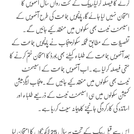
کرنے کا فیصلہ کرلیا، پیک کے تحت رواں سال آٹھویں کا
امتحان نہیں لیا جائےگا، پانچویں جماعت کی طرح آٹھویں کے
اسیسمنٹ ٹیسٹ بھی سکولوں میں منعقد کیے جائیں گے۔
تفصیلات کے مطابق محمکہ سکولز پنجاب نے پانچویں جماعت کے
بعد آٹھویں جماعت کے طلباء کیلئے بھی بورڈ کا امتحان ختم کرنے کا
حتمی فیصلہ کرلیا ہے۔اب آٹھویں جماعت کے اسیسمنٹ
ٹیسٹ بھی سکولوں میں منعقد کیے جائیں گے۔ پنجاب ایگزمیشن
کمیشن سکولوں میں ہی اسیسمنٹ ٹیسٹ کے ذریعے طلباء اور
اساتذہ کی کارکردگی جانچنے کا پیمانہ سیٹ کررہا ہے۔
اس سے قبل پیک کے تحت ہر سال 25 لاکھ بچوں کا امتحان لیا