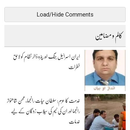
Load/Hide Comments
کالم و مضامین
ایران اسرائیل جنگ اور پٹرو ڈالر نظام کو لاحق
خطرات
خدمت کا عزم: سلطان حیات رانجھا، محسن شاھنواز
رانجھا اور ان کی ٹیم کی سیلاب زدگان کے لیے
خدمات