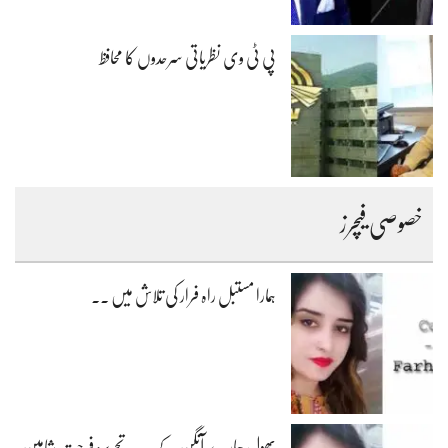
پی ٹی وی نظریاتی سرحدوں کا محافظ
خصوصی فیچرز
ہمارا مستبل راہ فرار کی تلاش میں ۔۔
پھول ہمارے آنگن کے۔۔۔ تحریر: فرحت شاہین