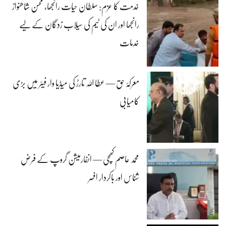
خدمت کا عزم: سلطان حیات رانجھا، محسن شاھنواز
رانجھا اور ان کی ٹیم کی سیلاب زدگان کے لیے
خدمات
معرکۂ حق — عطا اللہ تارڑ کی میڈیا وار فیئر میں بڑی
کامیابی
محمد عاصم کھچی — انفارمیشن گروپ کے فرض
شناس اور باکردار افسر