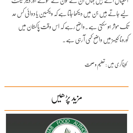
اسپتال آتے ہیں جہاں ان کے خون کے نمونے اور دیگر ٹیسٹ
لیے جاتے ہیں جن میں دیکھا جاتا ہے کہ ویکسین یا دوائی کس حد
تک موثر ہو سکتی ہے۔واضح رہے کہ اس وقت پاکستان میں
کورونا کیسز میں واضح کمی آ رہی ہے۔
کیٹاگری میں :
تعلیم و صحت
مزید پڑھیں