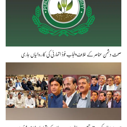
صحت دشمن عناصر کے خلاف پنجاب فوڈ اتھارٹی کی کارروائیاں جاری