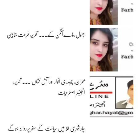
پھول ہمارے آنگن کے۔۔۔ تحریر: فرحت شاہین
بحران، چوہدری انوار اور آتش فشاں ۔۔۔ تحریر:
انجینئر اصغرحیات
چار شہری خلا میں سیاحت کے سفر پر روانہ ہوگے