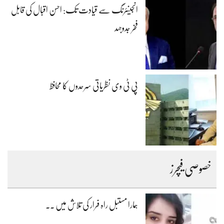
انجینئرنگ سے قیادت تک: احسن اقبال کی قابل
فخر جدوجہد
پی ٹی وی نظریاتی سرحدوں کا محافظ
خصوصی فیچرز
ہمارا مستبل راہ فرار کی تلاش میں ۔۔