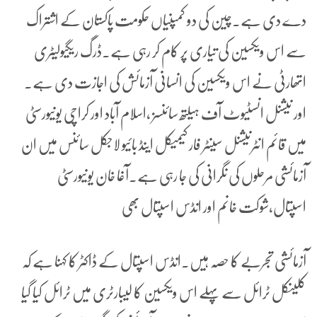
دے دی ہے۔چین کی دو کمپنیاں حکومت پاکستان کے اشتراک
سے اس ویکسین کی تیاری پر کام کر رہی ہے۔ڈرگ ریگیولیٹری
اتھارٹی نے اس ویکسین کی انسانی آزمائش کی اجازت دی ہے۔
اور نیشنل انسٹیوٹ آف ہیلتھ سائنسز ،اسلام آباد اور کراچی یونیورسٹی
میں قائم انٹرنیشنل سینٹر فار کیمیکل اینڈ بائیو لاجکل سائنس میں ان
آزمائشی مرحلوں کی نگرانی کی جا رہی ہے۔آغا خان یونیورسٹی
اسپتال،شوکت خانم اور انڈس اسپتال بھی
آزمائشی تجربے کا حصہ ہیں۔انڈس اسپتال کے ڈاکٹر کا کہنا ہے کہ
کلینکل ٹرائل سے پہلے اس ویکسین کا لیبارٹری میں ٹرائل کیا گیا