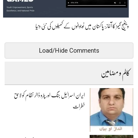
وینٹیج گیمز کا آغاز: پاکستان میں نوجوانوں کے کھیلوں کی نئی دنیا
Load/Hide Comments
کالم و مضامین
ایران اسرائیل جنگ اور پٹرو ڈالر نظام کو لاحق
خطرات