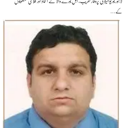
لاہور بوریوالینز کی پروقار تقریب، اہلِ بورے والا کے اتحاد اور فلاحی منصوبوں
کے…