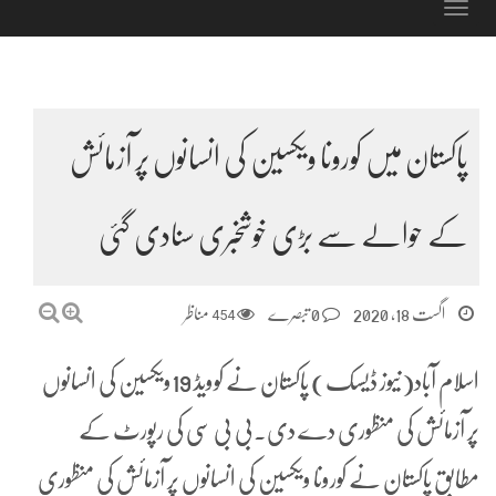
Toggle
navigation
پاکستان میں کورونا ویکسین کی انسانوں پر آزمائش
کے حوالے سے بڑی خوشخبری سنادی گئی
اگست 18, 2020
0 تبصرے
454
مناظر
اسلام آباد(نیوز ڈیسک) پاکستان نے کوویڈ 19ویکسین کی انسانوں
پر آزمائش کی منظوری دے دی۔بی بی سی کی رپورٹ کے
مطابق پاکستان نے کورونا ویکسین کی انسانوں پر آزمائش کی منظوری