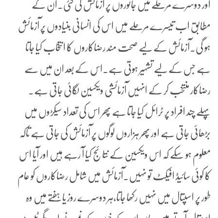
اور دوسرے مرحلے میں جانوروں پر آزمائش کی گئی۔ان کے
مطابق اب تیسرے مرحلے میں اس کی انسانی بنیادوں پر آزمائش
ہو گی۔آزمائش کے لیے صحت مند رضاکاروں کا انتخاب کیا جاتا
ہے جس کے لیے تشہیر ہوتی ہے۔اس کے بعد ان میں سے
رضاکار منتخب کر کے انہیں آزمائشی ویکسین لگائی جاتی ہے۔
پہلے چند افراد پر ٹرائل کیا جاتا ہے پھر اس کی تعداد سیکڑوں میں
بڑھائی جاتی ہے اور پھر ہزاروں لوگوں پر آزمائش کی جاتی ہے تاکہ
معلوم ہو سکے کہ اس ویکسین کے نتائج کیا آ رہے ہیں اور آیا اس
کا کوئی سائیڈ افیکٹ تو نہیں۔آزمائش میں شامل رضاکاروں کو عام
طور پر اسپتال میں نہیں رکھا جاتا،ہر دوسرے روز یا ہفتے میں وہ