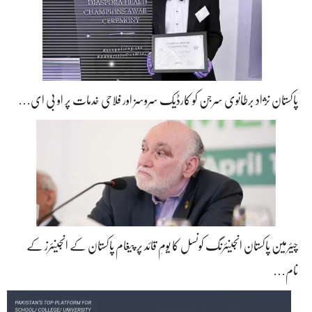
پاکستان نژاد برطانوی سرجن کو کارڈیک سروسز اور فلاحی خدمات پر او بی ای…
چیئرمین پاکستان انجینئرنگ کونسل کا یومِ قائد پر پیغام پاکستان کے انجینئرز کے
نام…