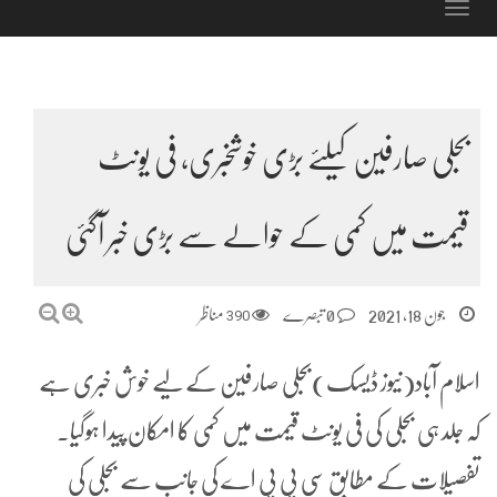
Toggle
navigation
بجلی صارفین کیلئے بڑی خوشخبری، فی یونٹ
قیمت میں کمی کے حوالے سے بڑی خبر آگئی
جون 18, 2021
0 تبصرے
390
مناظر
اسلام آباد(نیوز ڈیسک)بجلی صارفین کے لیے خوش خبری ہے
کہ جلد ہی بجلی کی فی یونٹ قیمت میں کمی کا امکان پیدا ہوگیا۔
تفصیلات کے مطابق سی پی پی اے کی جانب سے بجلی کی