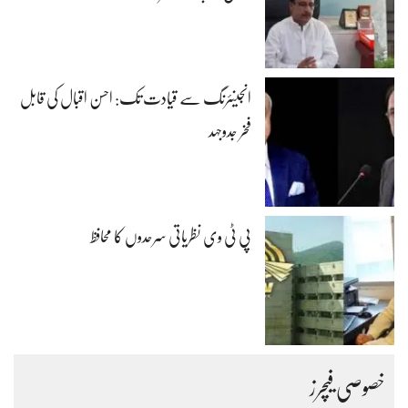
انجینئرنگ سے قیادت تک: احسن اقبال کی قابل
فخر جدوجہد
پی ٹی وی نظریاتی سرحدوں کا محافظ
خصوصی فیچرز