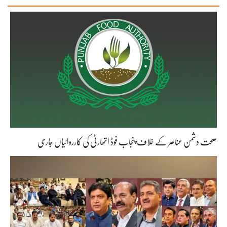
صحت دشمن عناصر کے خلاف پنجاب فوڈ اتھارٹی کی کارروائیاں جاری