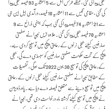
بجلی پیدا کی گئی ، مہنگے فرنس آئل سے 5 اعشاریہ 93 فیصد بجلی پیدا
کی گئی ، مقامی گیس سے 11 اعشاریہ 18 فیصد، درآمدی ایل این جی
سے 21 اعشاریہ 74 فیصد پیدا کی گئی جب کہ ایٹمی ذرائع سے 9
اعشاریہ 70 فیصد بجلی پیدا کی گئی۔علاوہ ازیں نیپرا نے صنعتی
صارفین کیلئے بجلی نرخوں کے رعایتی پیکج میں توسیع کردی ہے،
پیکج کے تحت حکومت صنعتی صارفین کو سبسڈی دے گی، بجلی
کےرعایتی پیکج کی توسیع 30 جون 2022 تک ہوگی ، تفصیلات
کے مطابق نیپرا نے صنعتی صارفین کیلئے بجلی نرخوں کے رعایتی
پیکج میں توسیع دینے سے متعلق فیصلہ دے دیا ہے۔پاورڈویژن
نے پیکج میں توسیع کیلئے گزشتہ ماہ درخواست دی تھی، نیپرا نے