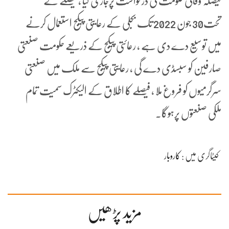
فیصلہ وفاقی حکومت کی درخواست پرجاری کیا ، فیصلے کے
تحت30 جون 2022 تک بجلی کے رعایتی پیکج استعمال کرنے
میں توسیع دے دی ہے ، رعائتی پیکج کے ذریعے حکومت صنعتی
صارفین کو سبسڈی دے گی ، رعایتی پیکج سے ملک میں صنعتی
سرگرمیوں کو فروغ ملا ، فیصلے کا اطلاق کے الیکٹرک سمیت تمام
ملکی صنعتوں پرہوگا۔
کیٹاگری میں :
کاروبار
مزید پڑھیں