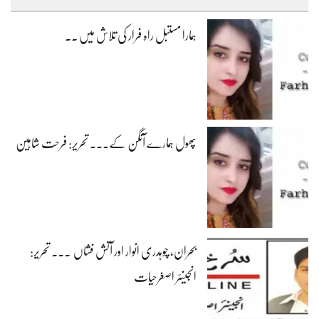
ہمارا مستبل راہ فرار کی تلاش میں ۔۔
پھول ہمارے آنگن کے۔۔۔ تحریر: فرحت شاہین
بحران، چوہدری انوار اور آتش فشاں ۔۔۔ تحریر:
انجینئر اصغرحیات