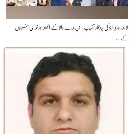
لاہور بوریوالینز کی پروقار تقریب، اہلِ بورے والا کے اتحاد اور فلاحی منصوبوں
کے…