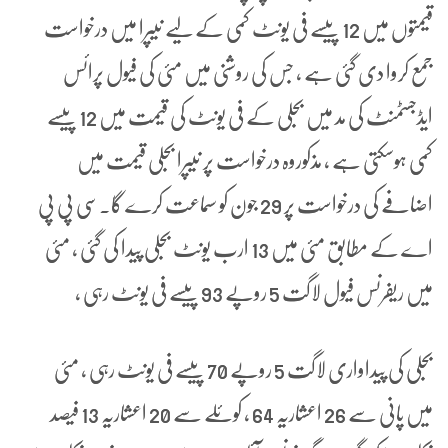
قیمتوں میں 12 پیسے فی یونٹ کمی کے لیے نیپرا میں درخواست
جمع کروا دی گئی ہے ، جس کی روشنی میں مئی کی فیول پرائس
ایڈجسٹمنٹ کی مد میں بجلی کے فی یونٹ کی قیمت میں 12 پیسے
کمی ہوسکتی ہے ، مذکوروہ درخواست پر نیپرا بجلی قیمت میں
اضافے کی درخواست پر 29 جون کو سماعت کرے گا۔سی پی پی
اے کے مطابق مئی میں 13 ارب یونٹ بجلی پیدا کی گئی ، مئی
میں ریفرنس فیول لاگت 5 روپے 93 پیسے فی یونٹ رہی ،
بجلی کی پیداواری لاگت 5 روپے 70 پیسے فی یونٹ رہی ، مئی
میں پانی سے 26 اعشاریہ 64 ، کوئلے سے 20 اعشاریہ 13 فیصد