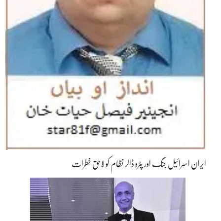
ایران اسرائیل جنگ اور پٹرو ڈالر نظام کو لاحق خطرات