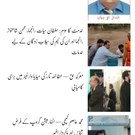
خدمت کا عزم: سلطان حیات رانجھا، محسن شاھنواز
رانجھا اور ان کی ٹیم کی سیلاب زدگان کے لیے
خدمات
معرکۂ حق — عطا اللہ تارڑ کی میڈیا وار فیئر میں بڑی
کامیابی
محمد عاصم کھچی — انفارمیشن گروپ کے فرض
شناس اور باکردار افسر