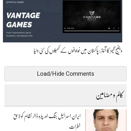
وینٹیج گیمز کا آغاز: پاکستان میں نوجوانوں کے کھیلوں کی نئی دنیا
Load/Hide Comments
کالم و مضامین
ایران اسرائیل جنگ اور پٹرو ڈالر نظام کو لاحق
خطرات