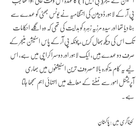
اسٹیشن کے منیجر(بی ایس 1) کا عہدہ اس وقت خالی ہوا تھا جب
پی آر کے لاہور ڈویژن کی انتظامیہ نے یونس بھٹی کو عہدے سے
ہٹا دیا تھا اور سیدہ مرزیہ زہرہ کو ہدایت کی تھی کہ وہ اگلے احکامات
تک اس کی دیکھ بھال کریں، چونکہ پی آر کے پاس اسٹیشن منیجر کے
صرف دو عہدے ہیں، ایک لاہور اور دوسرا کراچی میں ہے، اس
لیے یہ کام مذکورہ بالا مصروف ترین اسٹیشنوں میں بھاری
آپریشنل امور سے نمٹنے کے معاملے میں انتہائی اہم سمجھا جاتا
ہے۔
کیٹاگری میں :
پاکستان