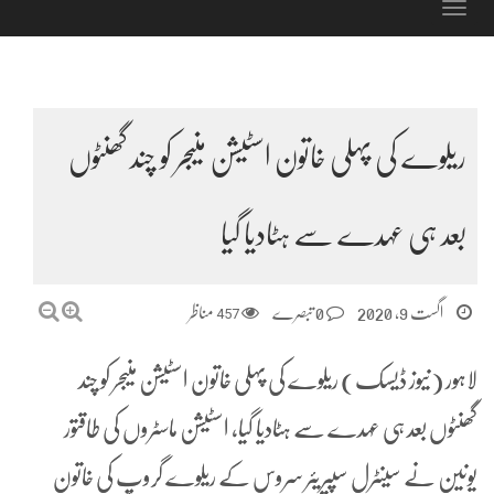
Toggle
navigation
ریلوے کی پہلی خاتون اسٹیشن منیجر کو چند گھنٹوں
بعد ہی عہدے سے ہٹادیا گیا
اگست 9, 2020
0 تبصرے
457
مناظر
لاہور (نیوز ڈیسک) ریلوے کی پہلی خاتون اسٹیشن منیجر کو چند
گھنٹوں بعد ہی عہدے سے ہٹادیا گیا، اسٹیشن ماسٹروں کی طاقتور
یونین نے سینٹرل سپیریئر سروس کے ریلوے گروپ کی خاتون