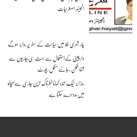
انجینئر اصغرحیات
چار شہری خلا میں سیاحت کے سفر پر روانہ ہوگے
دارچینی کےاستعمال سے بہت سی بیماریوں سے
شفا ممکن ،جانئے مکمل رپورٹ
روزانہ ایک انڈہ کھاناخطرناک ترین بیماری سے بچائو
میں مدد دے سکتا ہے