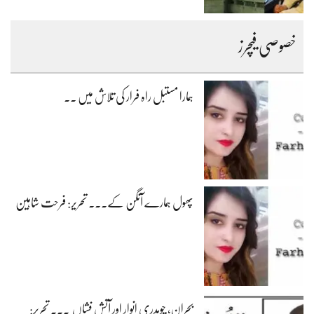
خصوصی فیچرز
ہمارا مستبل راہ فرار کی تلاش میں ۔۔
پھول ہمارے آنگن کے۔۔۔ تحریر: فرحت شاہین
بحران، چوہدری انوار اور آتش فشاں ۔۔۔ تحریر: