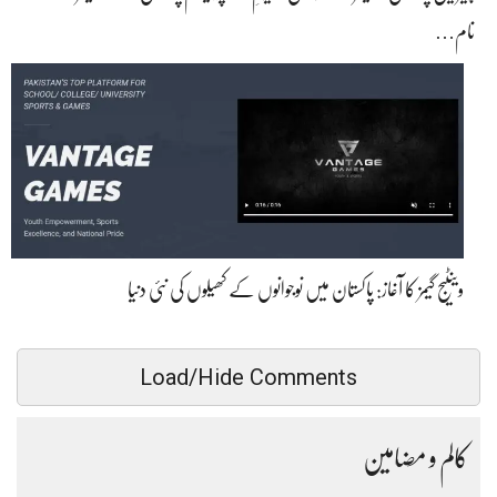
نام…
وینٹیج گیمز کا آغاز: پاکستان میں نوجوانوں کے کھیلوں کی نئی دنیا
Load/Hide Comments
کالم و مضامین