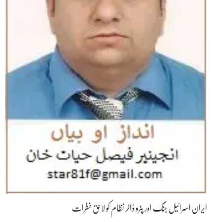
ایران اسرائیل جنگ اور پٹرو ڈالر نظام کو لاحق خطرات