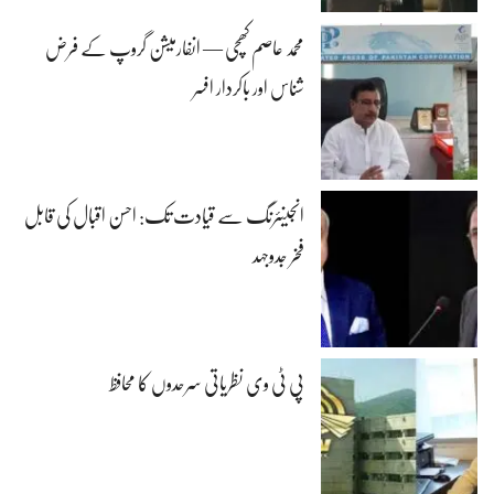
محمد عاصم کھچی — انفارمیشن گروپ کے فرض
شناس اور باکردار افسر
انجینئرنگ سے قیادت تک: احسن اقبال کی قابل
فخر جدوجہد
پی ٹی وی نظریاتی سرحدوں کا محافظ