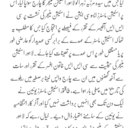
کیا جس میں سیدہ مرزیہ زہرا کو لاہور اسٹیشن منیجر کا چارج سونپا گیا، اس
پر اسٹیشن ماسٹرز ایسوسی ایشن نے اسٹیشن منیجر کی نشست پر سی
ایس ایس آفیسر کے تقرر کے فیصلے پر احتجاج کیا جس کا مطلب یہ
تھا کہ اسٹیشن ماسٹر کے عہدے کے برابر کسی عہدیدار کو عارضی طور
پر یا مستقل طور پر اس عہدے پر تعینات کیا جائے۔لاہور اسٹیشن
منیجر کی حیثیت سے سی ایس ایس خاتون افسر کے تقرر اور سات
سے آٹھ گھنٹوں میں ان سے چارج واپس لینا برصغیر میں ریلوے
کی تاریخ میں پہلی بار ہوا ہے، طاقتور اسٹیشن ماسٹرز یونین نے
ایک دن تک بھی انہیں برداشت نہیں کیا اور آخر کار انتظامیہ
نے یونین کے سامنے ہتھیار ڈال دیے۔ خیال رہے کہ لاہور