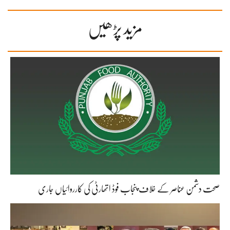
مزید پڑھیں
صحت دشمن عناصر کے خلاف پنجاب فوڈ اتھارٹی کی کارروائیاں جاری