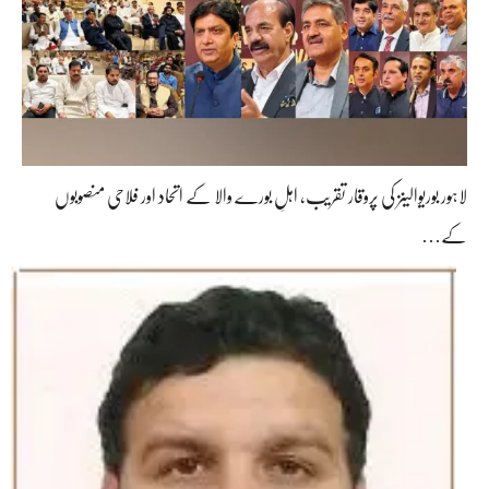
لاہور بوریوالینز کی پروقار تقریب، اہلِ بورے والا کے اتحاد اور فلاحی منصوبوں
کے…