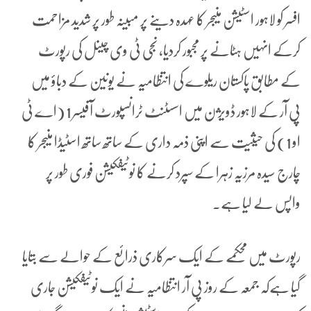
افسر کو لاہور اسٹیشن منیجر کا عہدہ دینے پر مبینہ طور پر شدید مزاحمت
کرکے انہیں ہٹانے پر مجبور کردیا، نجی ٹی وی چینل کی رپورٹ
کے مطابق پاکستان ریلوے کی انتظامیہ نے یونین کے دباؤ میں
پی آر کے لاہور ڈویژن میں اسسٹنٹ ٹرانسپورٹ آفیسر 1 (اے ٹی
او 1) کی حیثیت سے اپنی ذمہ داری کے ساتھ ساتھ اسٹیڈا منیجر کا
چارج سیدہ مرزیہ زہرا کے سپرد کرنے کا نوٹیفکیشن فوری طور پر
واپس لے لیا ہے۔
رپورٹ میں محکمے کے ایک سرکاری ذرائع کے حوالے سے بتایا
گیا ہےکہ جمعہ کے روز پی آر انتظامیہ نے ایک نوٹیفکیشن جاری