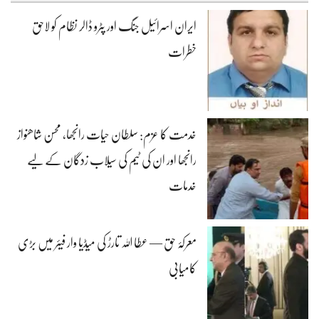
ایران اسرائیل جنگ اور پٹرو ڈالر نظام کو لاحق
خطرات
خدمت کا عزم: سلطان حیات رانجھا، محسن شاھنواز
رانجھا اور ان کی ٹیم کی سیلاب زدگان کے لیے
خدمات
معرکۂ حق — عطا اللہ تارڑ کی میڈیا وار فیئر میں بڑی
کامیابی