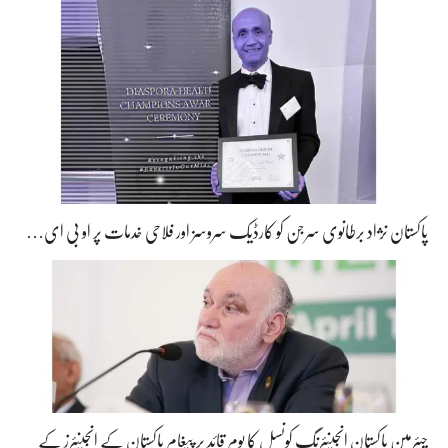
پاکستان نژاد برطانوی سرجن کو کارڈیک سروسز اور فلاحی خدمات پر او بی ای…
چیئرمین پاکستان انجینئرنگ کونسل کا یومِ قائد پر پیغام پاکستان کے انجینئرز کے