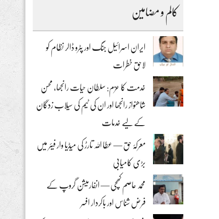
کالم و مضامین
ایران اسرائیل جنگ اور پٹرو ڈالر نظام کو
لاحق خطرات
خدمت کا عزم: سلطان حیات رانجھا، محسن
شاھنواز رانجھا اور ان کی ٹیم کی سیلاب زدگان
کے لیے خدمات
معرکۂ حق — عطا اللہ تارڑ کی میڈیا وار فیئر میں
بڑی کامیابی
محمد عاصم کھچی — انفارمیشن گروپ کے
فرض شناس اور باکردار افسر