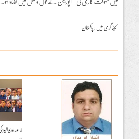
میں سہولت کاری کی۔ اپوزیشن کے قول وفعل میں تضاد ہونے 
کیٹاگری میں :
پاکستان
لاہور بوریوالین