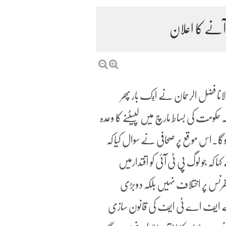
ٓنے کا اعلان
نا فضل الرحمان نے ايک بار پھر
کومت کی بساط مارچ میں لپیٹنے کا وعدہ
ہوگا۔اس موقع پر صحافی نے سوال کیا کہ
ہ جو لوگ پی ٹی آئی کو اقتدارمیں
فرنس پر اختلاف نہیں بلکہ دوبڑی
 نے ایف اے ٹی ایف کی قانون سازی