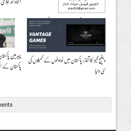
اتحاد اور فلا
ایران اسرائیل جنگ اور پٹرو ڈالر نظام کو لاحق
خطرات
چیئرمین پاکستان
وینٹیج گیمز کا آغاز: پاکستان میں نوجوانوں کے کھیلوں کی
پاکستان کے ا
نئی دنیا
ents