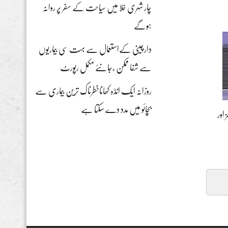
چار شہری خلا میں سیاحت کے سفر پر روانہ
ہوگے
دارچینی کےاستعمال سے بہت سی بیماریوں
سے شفا ممکن ،جانئے مکمل رپورٹ
روزانہ ایک انڈہ کھاناخطرناک ترین بیماری سے
بچائو میں مدد دے سکتا ہے
اور