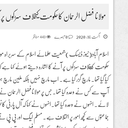
مولانا فضل الرحمان کاحکومت کیخلاف سڑکوں پر ا
اگست 16, 2020
0 تبصرے
443
مناظر
اسلام آباد(نیوز ڈیسک)جمعیت علمائے اسلام کے سربراہ مولا
حکومت کيخلاف سڑکوں پر آنے کا اشارہ دیتے ہوئے کہا ہے کہ ح
کیا گیا تھا۔ مارچ گزر گیا ہے۔ اب مارچ نہیں بلکہ ملین مارچ 
آپ سے کس نے وعدہ کیا تھا۔ جس پر مولانا فضل الرحمان نے کہا ک
لائے۔ انہوں نے وعدہ کیا تھا۔انہوں نے کہا کہ آل پارٹی کان
جماعتوں سے کچھ امور پر اختلاف ہے۔ مسلم لیگ اور پی پی