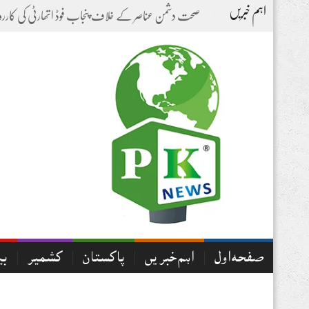
اہم خبریں
-
صفحہ اول
اہم خبریں
پاکستان
کشمیر
بی