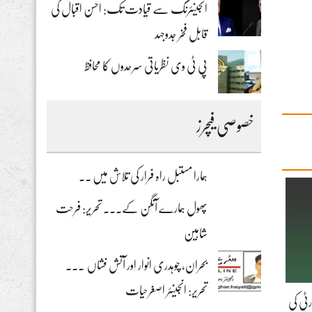
انجینئرنگ سے قیادت تک: احسن اقبال کی
قابل فخر جدوجہد
پی ٹی وی نظریاتی سرحدوں کا محافظ
خصوصی فیچرز
ہمارا مستبل راہ فرار کی تلاش میں ۔۔
پھول ہمارے آنگن کے۔۔۔ تحریر: فرحت
شاہین
بحران، چوہدری انوار اور آتش فشاں ۔۔۔
تحریر: انجینئر اصغرحیات
ٹی کی