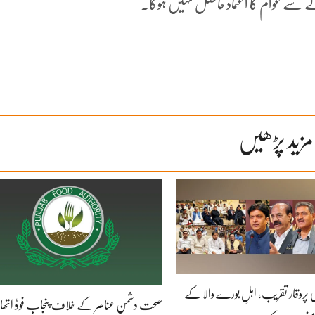
سے عوام کا اعتماد حاصل نہیں ہوگا۔
مزید پڑھیں
ز کی پروقار تقریب، اہلِ بورے والا کے
صحت دشمن عناصر کے خلاف پنجاب فوڈ اتھار