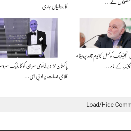
حی منصوبوں کے…
کارروائیاں جاری
 انجینئرنگ کونسل کا یومِ قائد پر پیغام
پاکستان نژاد برطانوی سرجن کو کارڈیک سروسز 
نجینئرز کے نام…
فلاحی خدمات پر او بی ای…
Load/Hide Comm